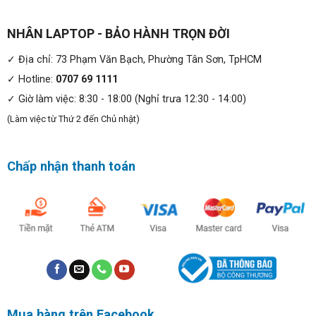
dụng Windows Hello với camera IR tùy chọn.
Được cài đặt sẵn với hệ điều hành Windows 10 Pro giúp
NHÂN LAPTOP - BẢO HÀNH TRỌN ĐỜI
cho người dùng có trải nghiệm tuyệt vời và mượt mà.
✓ Địa chỉ: 73 Phạm Văn Bạch, Phường Tân Sơn, TpHCM
✓ Hotline:
0707 69 1111
✓ Giờ làm việc: 8:30 - 18:00 (Nghỉ trưa 12:30 - 14:00)
(Làm việc từ Thứ 2 đến Chủ nhật)
Chấp nhận thanh toán
Màn hình:
Laptop Dell Latitude 5401 với màn mình cảm ứng đa
điểm với công nghệ MH Anti-Glare Display với kích thước
Mua hàng trên Facebook