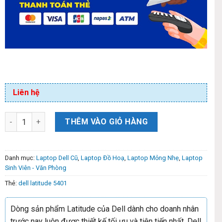
Liên hệ
THÊM VÀO GIỎ HÀNG
Danh mục:
Laptop Dell Cũ
,
Laptop Đồ Hoạ
,
Laptop Mỏng Nhẹ
,
Laptop
Sinh Viên - Văn Phòng
Thẻ:
dell latitude 5401
Dòng sản phẩm Latitude của Dell dành cho doanh nhân
trước nay luôn được thiết kế tối ưu và tiên tiến nhất, Dell