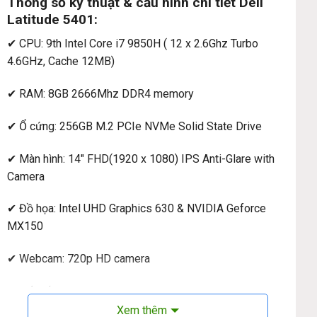
Thông số kỹ thuật & cấu hình chi tiết Dell
Latitude 5401:
✔ CPU: 9th Intel Core i7 9850H ( 12 x 2.6Ghz Turbo
4.6GHz, Cache 12MB)
✔ RAM: 8GB 2666Mhz DDR4 memory
✔ Ổ cứng: 256GB M.2 PCIe NVMe Solid State Drive
✔ Màn hình: 14″ FHD(1920 x 1080) IPS Anti-Glare with
Camera
✔ Đồ họa: Intel UHD Graphics 630 & NVIDIA Geforce
MX150
✔ Webcam: 720p HD camera
✔ Kết nối: 1 USB Type C™ 3.1 Gen 2 with Power Delivery
(Optional Thunderbolt™3), 3 USB 3.1 Gen 1 (one with
Xem thêm