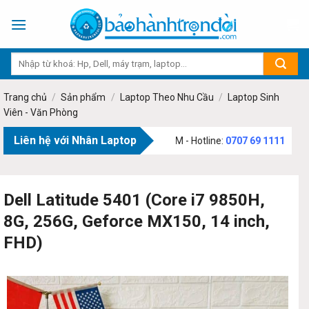
Skip
to
content
Trang chủ
/
Sản phẩm
/
Laptop Theo Nhu Cầu
/
Laptop Sinh
Viên - Văn Phòng
Liên hệ với Nhân Laptop
ạm Văn Bạch, Phường Tân Sơn, TP.HCM - Hotline:
0707 69 1111
Dell Latitude 5401 (Core i7 9850H,
8G, 256G, Geforce MX150, 14 inch,
FHD)