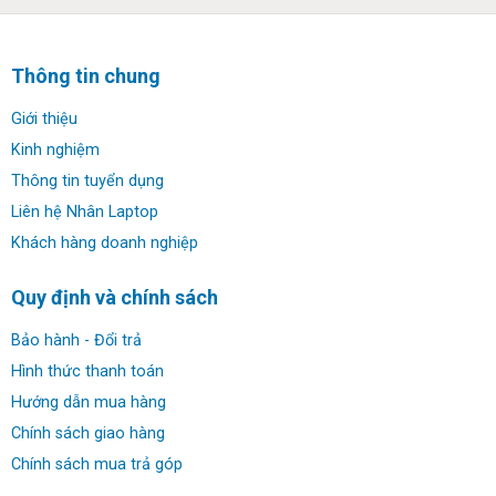
Thông tin chung
Giới thiệu
Kinh nghiệm
Thông tin tuyển dụng
Liên hệ Nhân Laptop
Khách hàng doanh nghiệp
Thiết kế bên ngoài không có nhiều thay đổi so với các
Quy định và chính sách
phiên bản trước nên nhìn sơ bộ ta vẫn thấy vẻ dáng
nguyên bản của dòng Latitude chuyên danh cho doanh
Bảo hành - Đổi trả
nhân và văn phòng.
Hình thức thanh toán
Laptop Dell Latitude 5401 có kích thước của máy Rộng:
Hướng dẫn mua hàng
323,1 mm x 216,0mm có độ dày 20,4 mm x 22,9mm và
Chính sách giao hàng
trọng lượng khoảng 1,52kg
Chính sách mua trả góp
Ngoài trang bị chip thế hệ 9 thì Dell latitude vẫn giữ bản