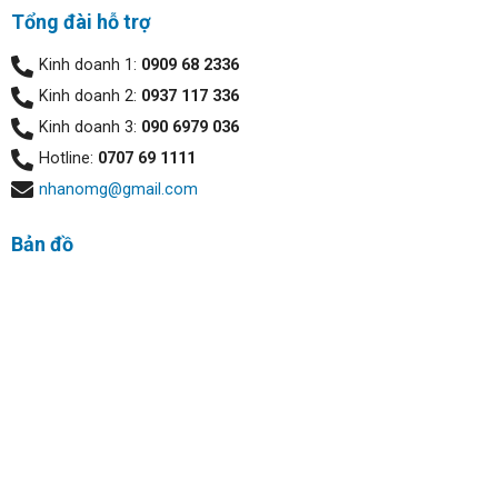
RAM 16GB và ổ cứng SSD 512GB đủ để dùng cho các
Tổng đài hỗ trợ
ứng dụng văn phòng hoặc các thiết kế cơ bản.
Kinh doanh 1:
0909 68 2336
Kinh doanh 2:
0937 117 336
Kinh doanh 3:
090 6979 036
Hotline:
0707 69 1111
nhanomg@gmail.com
Bản đồ
Bảo mật cực cao:
Laptop Dell Latitude 5401 sử dụng các tính năng bảo
mật cực hiệu quả như Password, PIN, ngoài ra quét dấu
vân tay tùy chọn được tích hợp vào nút nguồn, hoặc sử