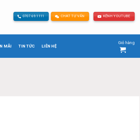
0707.69.1111
CHAT TƯ VẤN
KÊNH YOUTUBE
Giỏ hàng
N MÃI
TIN TỨC
LIÊN HỆ