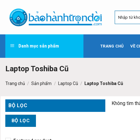
Skip
to
content
Danh mục sản phẩm
TRANG CHỦ
VỀ C
Laptop Toshiba Cũ
Trang chủ
/
Sản phẩm
/
Laptop Cũ
/
Laptop Toshiba Cũ
Không tìm th
BỘ LỌC
BỘ LỌC