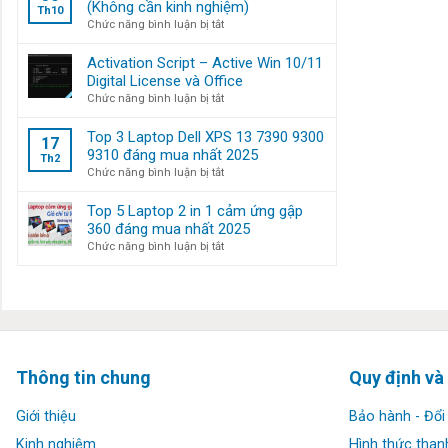
Windows
(Không cần kinh nghiệm)
Th10
11
ở
Chức năng bình luận bị tắt
bỏ
Tuyển
qua
nhân
Activation Script – Active Win 10/11
bước
viên
Digital License và Office
đăng
Kỹ
ở
Chức năng bình luận bị tắt
nhập
thuật
Activation
tài
máy
Script
Top 3 Laptop Dell XPS 13 7390 9300
khoản
17
tính
–
9310 đáng mua nhất 2025
Microsoft
Th2
(Không
Active
ở
Chức năng bình luận bị tắt
cần
Win
Top
kinh
10/11
3
Top 5 Laptop 2 in 1 cảm ứng gập
nghiệm)
Digital
Laptop
360 đáng mua nhất 2025
License
Dell
ở
Chức năng bình luận bị tắt
và
XPS
Top
Office
13
5
7390
Laptop
9300
2
9310
in
đáng
1
mua
cảm
Thông tin chung
Quy định và
nhất
ứng
2025
gập
Giới thiệu
Bảo hành - Đổi 
360
đáng
Kinh nghiệm
Hình thức than