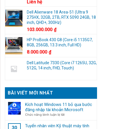
Liên hệ
Dell Alienware 18 Area-51 (Ultra 9
275HX, 32GB, 2TB, RTX 5090 24GB, 18
inch, QHD+, 300Hz)
103.000.000
₫
HP ProBook 430 G8 (Core i5 1135G7,
8GB, 256GB, 13.3 inch, Full HD)
8.000.000
₫
Dell Latitude 7330 (Core i7 1265U, 32G,
512G, 14 inch, FHD, Touch)
BÀI VIẾT MỚI NHẤT
Kích hoạt Windows 11 bỏ qua bước
đăng nhập tài khoản Microsoft
ở
Chức năng bình luận bị tắt
Kích
hoạt
Tuyển nhân viên Kỹ thuật máy tính
30