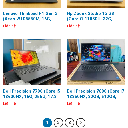
Lenovo Thinkpad P1 Gen 3
Hp Zbook Studio 15 G8
(Xeon W108550M, 16G,
(Core i7 11850H, 32G,
512G, T2000 Max-Q, 15.6
512G, T1200, 15.6 inch,
Liên hệ
Liên hệ
inch, 4K OLED, Touch)
FHD)
Dell Precision 7780 (Core i5
Dell Precision 7680 (Core i7
13600HX, 16G, 256G, 17.3
13850HX, 32GB, 512GB,
inch, Full HD)
RTX 2000 Ada, 16 inch, 4K+,
Liên hệ
Liên hệ
OLED, Touch)
1
2
3