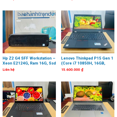
512GB, Quadro P1000,
5GB
Keyboard, Mouse, USB Wifi
Hp Z2 G4 SFF Workstation –
Lenovo Thinkpad P15 Gen 1
Xeon E2124G, Ram 16G, Ssd
(Core i7 10850H, 16GB,
256G + Hdd 500G
512GB, Quadro T1000, 15.6
Liên hệ
15.600.000
₫
inch, FHD)