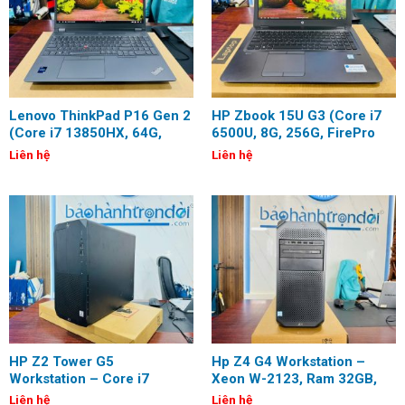
Lenovo ThinkPad P16 Gen 2
HP Zbook 15U G3 (Core i7
(Core i7 13850HX, 64G,
6500U, 8G, 256G, FirePro
512G, RTX 2000 ADA, 16
W4190M, 15.6 inch, FHD)
Liên hệ
Liên hệ
inch, QHD+)
HP Z2 Tower G5
Hp Z4 G4 Workstation –
Workstation – Core i7
Xeon W-2123, Ram 32GB,
10700, Ram 32GB, Ssd
Ssd 512GB, Quadro P2200
Liên hệ
Liên hệ