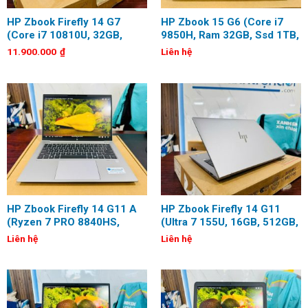
HP Zbook Firefly 14 G7
HP Zbook 15 G6 (Core i7
(Core i7 10810U, 32GB,
9850H, Ram 32GB, Ssd 1TB,
512GB, Quadro P520, 14
Quadro T2000, 15.6 inch,
11.900.000
₫
Liên hệ
inch, FHD)
FHD)
HP Zbook Firefly 14 G11 A
HP Zbook Firefly 14 G11
(Ryzen 7 PRO 8840HS,
(Ultra 7 155U, 16GB, 512GB,
32GB, 512GB, 14 inch,
14 inch, FHD+, Touch)
Liên hệ
Liên hệ
FHD+, Touch)