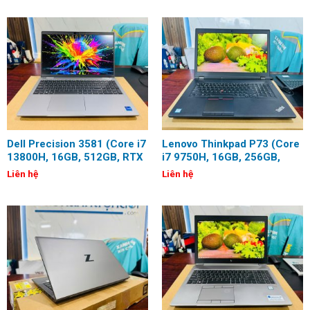
Dell Precision 3581 (Core i7
Lenovo Thinkpad P73 (Core
13800H, 16GB, 512GB, RTX
i7 9750H, 16GB, 256GB,
A500, 15.6 inch, Full HD)
Quadro P620, 17.3 inch,
Liên hệ
Liên hệ
FHD)