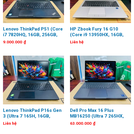
Lenovo ThinkPad P51 (Core
HP Zbook Fury 16 G10
i7 7820HQ, 16GB, 256GB,
(Core i9 13950HX, 16GB,
Quadro M1200, 15.6 inch,
512GB, RTX 3500 ADA
9.000.000
₫
Liên hệ
FHD)
12GB, 16 inch WUXGA)
Lenovo ThinkPad P16s Gen
Dell Pro Max 16 Plus
3 (Ultra 7 165H, 16GB,
MB16250 (Ultra 7 265HX,
512GB, 16 inch, WUXGA)
32GB, 1TB, RTX PRO 2000
Liên hệ
63.000.000
₫
8GB, 16 inch, UHD+, OLED,
Touch)