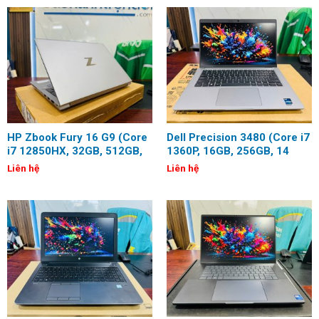
HP Zbook Fury 16 G9 (Core
Dell Precision 3480 (Core i7
i7 12850HX, 32GB, 512GB,
1360P, 16GB, 256GB, 14
RTX A1000, 16 inch, Full
inch, Full HD)
Liên hệ
Liên hệ
HD+)