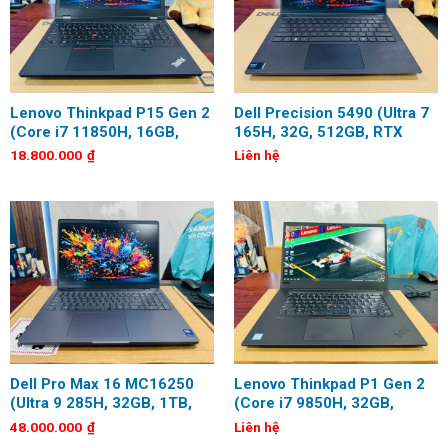
Lenovo Thinkpad P15 Gen 2
Dell Precision 5490 (Ultra 7
(Core i7 11850H, 16GB,
165H, 32G, 512GB, RTX
512GB, Quadro T1200, 15.6
1000 Ada 6GB, 14 inch, Full
18.800.000
₫
Liên hệ
inch, FHD)
HD+)
Dell Pro Max 16 MC16250
Lenovo Thinkpad P1 Gen 2
(Ultra 9 285H, 32GB, 1TB,
(Core i7 9850H, 32GB,
RTX Pro 1000 8GB, 16 inch,
256G, Quadro T2000, 15.6
48.000.000
₫
Liên hệ
FHD+)
inch, FHD)