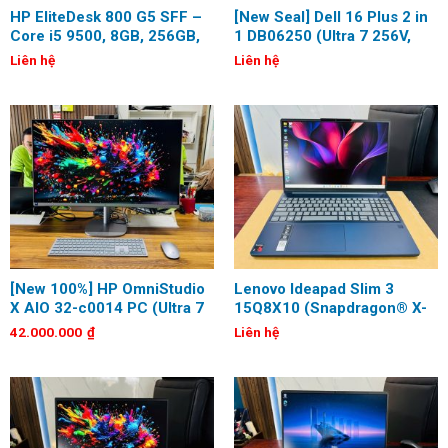
HP EliteDesk 800 G5 SFF –
[New Seal] Dell 16 Plus 2 in
Core i5 9500, 8GB, 256GB,
1 DB06250 (Ultra 7 256V,
Keyboard, Mouse
16GB, 1TB, Arc 140V 8GB,
Liên hệ
Liên hệ
16 inch, FHD+ Touch)
[New 100%] HP OmniStudio
Lenovo Ideapad Slim 3
X AIO 32-c0014 PC (Ultra 7
15Q8X10 (Snapdragon® X-
155H, 32GB, 1TB, RTX 4050
X1-26-100, 16GB, 1TB, 15.3
42.000.000
₫
Liên hệ
6GB, 31.5 inch, 4K UHD)
inch, FHD+, Touch)