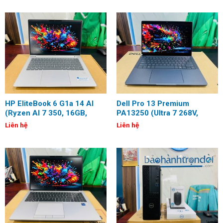
HP EliteBook 6 G1a 14 AI
Dell Pro 13 Premium
(Ryzen AI 7 350, 16GB,
PA13250 (Ultra 7 268V,
512GB, 14 inch, WUXGA)
32GB, 1TB, Arc 140V 16GB,
Liên hệ
Liên hệ
13.3 inch, 2.5K OLED,
Touch)