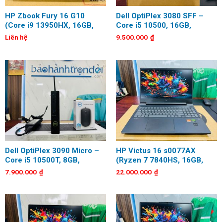
HP Zbook Fury 16 G10
Dell OptiPlex 3080 SFF –
(Core i9 13950HX, 16GB,
Core i5 10500, 16GB,
512GB, RTX 3500 ADA
256GB, Keyboard, Mouse,
Liên hệ
9.500.000
₫
12GB, 16 inch WUXGA)
Mousepad
Dell OptiPlex 3090 Micro –
HP Victus 16 s0077AX
Core i5 10500T, 8GB,
(Ryzen 7 7840HS, 16GB,
256GB, Wifi, BT, Keyboard,
512GB, RTX 3050 6GB, 16.1
7.900.000
₫
22.000.000
₫
Mouse
inch, FHD, 144Hz)