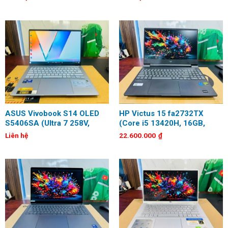
WUXGA)
ASUS Vivobook S14 OLED
HP Victus 15 fa2732TX
S5406SA (Ultra 7 258V,
(Core i5 13420H, 16GB,
32GB, 1TB, 14 inch, QHD+,
512GB, RTX 4050 6GB, 15.6
Liên hệ
22.600.000
₫
120Hz)
inch, FHD, 144Hz)