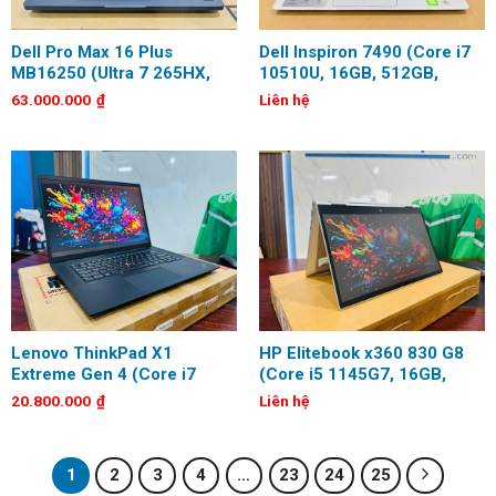
Dell Pro Max 16 Plus
Dell Inspiron 7490 (Core i7
MB16250 (Ultra 7 265HX,
10510U, 16GB, 512GB,
32GB, 1TB, RTX PRO 2000
Geforce MX250, 14 inch,
63.000.000
₫
Liên hệ
8GB, 16 inch, UHD+, OLED,
Full HD)
Touch)
Lenovo ThinkPad X1
HP Elitebook x360 830 G8
Extreme Gen 4 (Core i7
(Core i5 1145G7, 16GB,
11850H, 16GB, 512GB, RTX
256GB, 13.3 inch, FHD,
20.800.000
₫
Liên hệ
3050Ti, 16 inch, 4K UHD)
Touch)
1
2
3
4
…
23
24
25