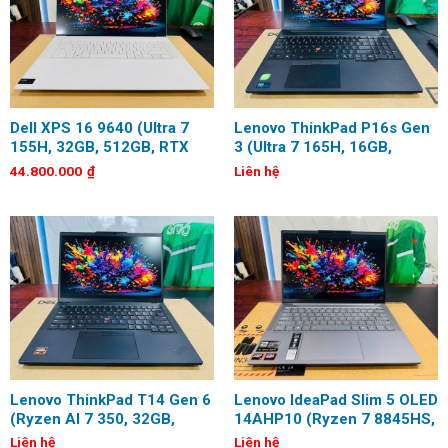
Dell XPS 16 9640 (Ultra 7
Lenovo ThinkPad P16s Gen
155H, 32GB, 512GB, RTX
3 (Ultra 7 165H, 16GB,
4060 8GB, 16.3 inch, 4K
512GB, 16 inch, WUXGA)
44.800.000
₫
Liên hệ
OLED, Touch)
Lenovo ThinkPad T14 Gen 6
Lenovo IdeaPad Slim 5 OLED
(Ryzen AI 7 350, 32GB,
14AHP10 (Ryzen 7 8845HS,
512GB, 14 inch, WUXGA)
32GB, 512GB, 14 inch,
Liên hệ
Liên hệ