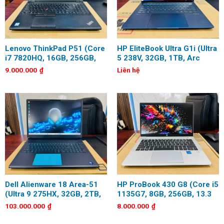
Lenovo ThinkPad P51 (Core
HP EliteBook Ultra G1i (Ultra
i7 7820HQ, 16GB, 256GB,
5 238V, 32GB, 1TB, Arc
Quadro M1200, 15.6 inch,
130V 16GB, 14 inch, 2.8K,
9.000.000
₫
Liên hệ
FHD)
OLED, Touch)
Dell Alienware 18 Area-51
HP ProBook 430 G8 (Core i5
(Ultra 9 275HX, 32GB, 2TB,
1135G7, 8GB, 256GB, 13.3
RTX 5090 24GB, 18 inch,
inch, Full HD)
103.000.000
₫
8.000.000
₫
QHD+, 300Hz)