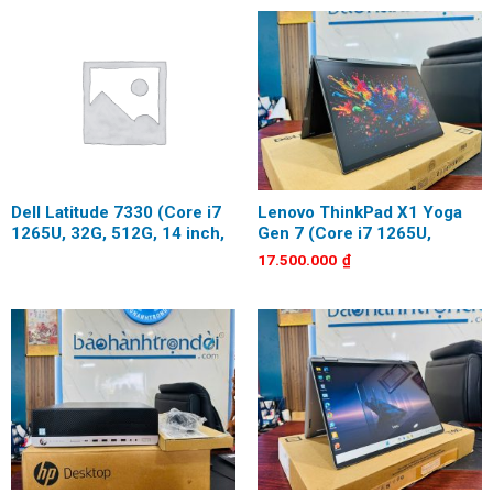
Dell Latitude 7330 (Core i7
Lenovo ThinkPad X1 Yoga
1265U, 32G, 512G, 14 inch,
Gen 7 (Core i7 1265U,
FHD, Touch)
16GB, 256GB, 14 inch,
17.500.000
₫
FHD+, Touch)