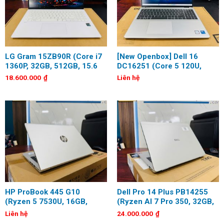
LG Gram 15ZB90R (Core i7
[New Openbox] Dell 16
1360P, 32GB, 512GB, 15.6
DC16251 (Core 5 120U,
inch, Full HD, OLED)
8GB, 512GB, 16 inch, Full
18.600.000
₫
Liên hệ
HD+, Touch)
HP ProBook 445 G10
Dell Pro 14 Plus PB14255
(Ryzen 5 7530U, 16GB,
(Ryzen AI 7 Pro 350, 32GB,
256GB, 14 inch, Full HD)
512GB, 14 inch, FHD+)
Liên hệ
24.000.000
₫