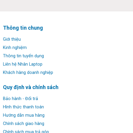
✔ Màn hình:
14.0″ FHD, Anti-Glare LCD Display, Touch
✔ Đồ họa: Intel UHD Graphics
Thông tin chung
✔ Webcam: HD 720p or IR & HD 720p, with ThinkShutter
Giới thiệu
Kinh nghiệm
✔ Kết nối: 2 USB 3.1 Gen 1; 1 Thunderbolt™ 3 USB Type-
Thông tin tuyển dụng
C™; 1 HDMI 1.4; 1 uSD 4.0 Memory card reader
Liên hệ Nhân Laptop
✔ Thời lượng pin: 4 Cell 60Whr ExpressCharge Capable
Khách hàng doanh nghiệp
Battery
Quy định và chính sách
✔ Trọng lượng: 1.36 kg
Bảo hành - Đổi trả
✔ HĐH: Windows 10 Pro
Hình thức thanh toán
Hướng dẫn mua hàng
Đánh giá & hình ảnh hình ảnh thật Dell
Chính sách giao hàng
Latitude 7400 2 in 1:
Chính sách mua trả góp