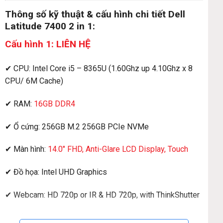
Thông số kỹ thuật & cấu hình chi tiết Dell
Latitude 7400 2 in 1:
Cấu hình 1: LIÊN HỆ
✔ CPU: Intel Core i5 – 8365U (1.60Ghz up 4.10Ghz x 8
CPU/ 6M Cache)
✔ RAM:
16GB DDR4
✔ Ổ cứng: 256GB M.2 256GB PCIe NVMe
✔ Màn hình:
14.0″ FHD, Anti-Glare LCD Display, Touch
✔ Đồ họa: Intel UHD Graphics
✔ Webcam: HD 720p or IR & HD 720p, with ThinkShutter
✔ Kết nối: 2 USB 3.1 Gen 1; 1 Thunderbolt™ 3 USB Type-