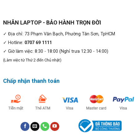
NHÂN LAPTOP - BẢO HÀNH TRỌN ĐỜI
Sáng tạo về mọi mặt: Xem thêm công việc của bạn với
thiết kế bản lề thả. Giảm chiều cao của màn hình để có
✓ Địa chỉ: 73 Phạm Văn Bạch, Phường Tân Sơn, TpHCM
viền hẹp 4 cạnh mỏng hơn 25% so với Latitude 7390 2-
✓ Hotline:
0707 69 1111
trong-1. Ngoài ra, bạn có thể bắt đầu nhanh chóng bằng
✓ Giờ làm việc: 8:30 - 18:00 (Nghỉ trưa 12:30 - 14:00)
cách nhấc bảng điều khiển bằng một tay.
(Làm việc từ Thứ 2 đến Chủ nhật)
Chấp nhận thanh toán