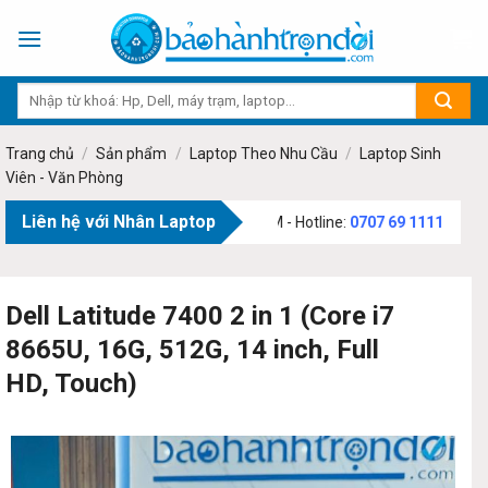
Skip
to
content
Trang chủ
/
Sản phẩm
/
Laptop Theo Nhu Cầu
/
Laptop Sinh
Viên - Văn Phòng
Liên hệ với Nhân Laptop
m Văn Bạch, Phường Tân Sơn, TP.HCM - Hotline:
0707 69 1111
Dell Latitude 7400 2 in 1 (Core i7
8665U, 16G, 512G, 14 inch, Full
HD, Touch)