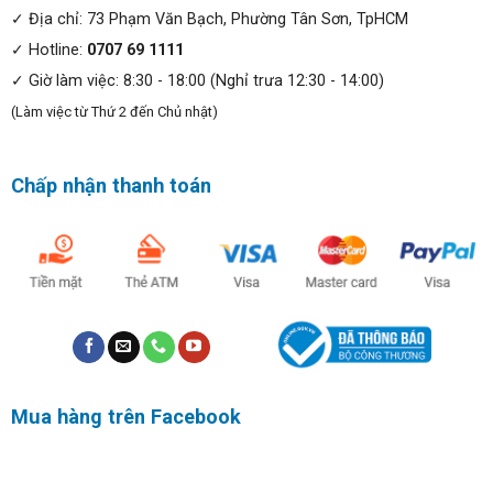
✓ Địa chỉ: 73 Phạm Văn Bạch, Phường Tân Sơn, TpHCM
✓ Hotline:
0707 69 1111
✓ Giờ làm việc: 8:30 - 18:00 (Nghỉ trưa 12:30 - 14:00)
(Làm việc từ Thứ 2 đến Chủ nhật)
Chấp nhận thanh toán
Hiệu năng mạnh mẽ, vượt trội:
Dell Precision 7770 sở hữu hiệu năng cực kỳ mạnh mẽ
với CPU: Intel Core i7-12850HX (16 Core, 24 Thread, 8-E-
Mua hàng trên Facebook
core 3,4GHz, 8-P-core 4.8GHz, 24MB Cache), Option
Ram: 64GB, DDR5, 4800MHz. Bên cạnh đó, sản phẩm
còn được trang bị ổ cứng là 1TB, Gen 4 PCIe x4 NVMe,