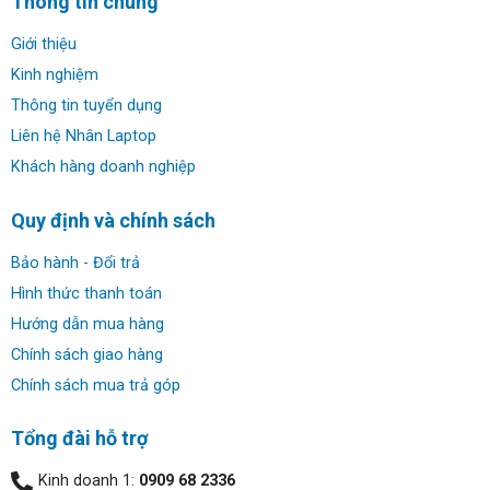
Thông tin chung
mẽ.
Giới thiệu
Kinh nghiệm
Thông tin tuyển dụng
Liên hệ Nhân Laptop
Khách hàng doanh nghiệp
Quy định và chính sách
Bảo hành - Đổi trả
Hình thức thanh toán
Hướng dẫn mua hàng
Chính sách giao hàng
Thiết kế Dell Precision 7770 đẹp mắt, độ bền cao:
Chính sách mua trả góp
Dell Precision 7770 Workstation được thiết kế bằng vỏ
nhôm nguyên khối sang trọng với những đường nét góc
Tổng đài hỗ trợ
cạnh. Máy đạt tiêu chuẩn MIL-STD 810G, có độ bền cao
Kinh doanh 1:
0909 68 2336
và bền bỉ. Sản phẩm có trọng lượng 3.01 kg với thiết kế