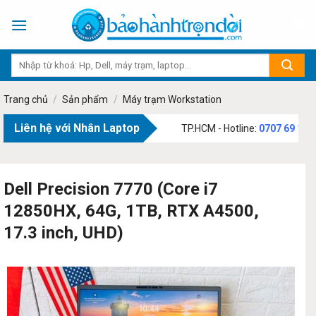
Skip
to
content
Trang chủ
/
Sản phẩm
/
Máy trạm Workstation
Liên hệ với Nhân Laptop
:
73 Phạm Văn Bạch, Phường Tân Sơn, TP.HCM - Hotline:
0707 69 1111
Dell Precision 7770 (Core i7
12850HX, 64G, 1TB, RTX A4500,
17.3 inch, UHD)