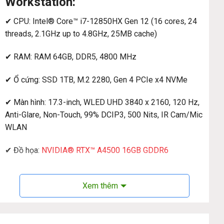
Workstation:
✔ CPU: Intel® Core™ i7-12850HX Gen 12 (16 cores, 24
threads, 2.1GHz up to 4.8GHz, 25MB cache)
✔ RAM: RAM 64GB, DDR5, 4800 MHz
✔ Ổ cứng: SSD 1TB, M.2 2280, Gen 4 PCIe x4 NVMe
✔ Màn hình: 17.3-inch, WLED UHD 3840 x 2160, 120 Hz,
Anti-Glare, Non-Touch, 99% DCIP3, 500 Nits, IR Cam/Mic
WLAN
✔ Đồ họa:
NVIDIA® RTX™ A4500 16GB GDDR6
✔ Webcam: 1080p at 30 fps FHD camera
Xem thêm
✔ Kết nối: SD reader slot, Audio jack 3.5mm, USB 3.2 Gen
2 Type-C port with DP-alt mode, USB 3.2 Type-A with
PowerShare, Lock machine, Power port, RJ-45, HDMI