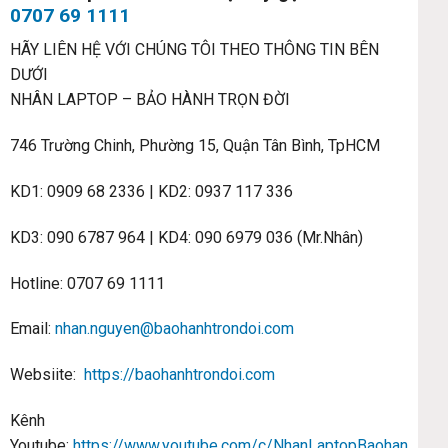
0707 69 1111
HÃY LIÊN HỆ VỚI CHÚNG TÔI THEO THÔNG TIN BÊN
DƯỚI
NHÂN LAPTOP – BẢO HÀNH TRỌN ĐỜI
746 Trường Chinh, Phường 15, Quận Tân Bình, TpHCM
KD1: 0909 68 2336 | KD2: 0937 117 336
KD3: 090 6787 964 | KD4: 090 6979 036 (Mr.Nhân)
Hotline: 0707 69 1111
Email:
nhan.nguyen@baohanhtrondoi.com
Websiite:
https://baohanhtrondoi.com
Kênh
Youtube:
https://www.youtube.com/c/NhanLaptopBaohanhtron