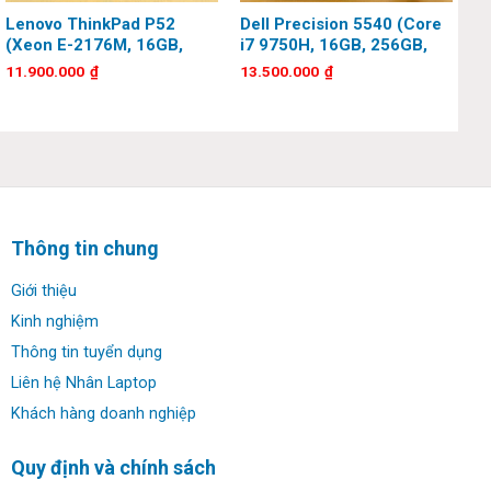
Lenovo ThinkPad P52
Dell Precision 5540 (Core
(Xeon E-2176M, 16GB,
i7 9750H, 16GB, 256GB,
256GB, Quadro P2000,
Quadro T1000, 15.6 inch,
11.900.000
₫
13.500.000
₫
15.6 inch, Full HD)
Full HD)
Thông tin chung
Giới thiệu
Kinh nghiệm
Thông tin tuyển dụng
Liên hệ Nhân Laptop
Khách hàng doanh nghiệp
Quy định và chính sách