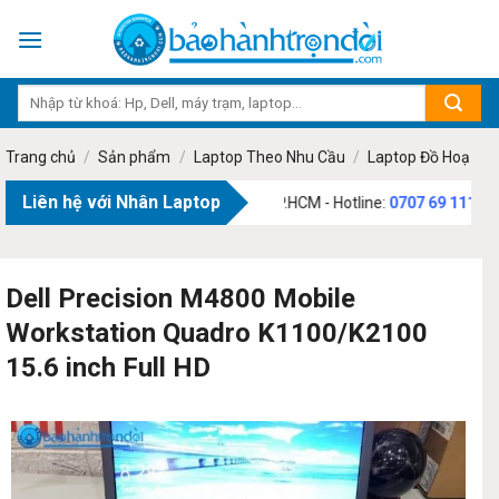
Skip
to
content
Trang chủ
/
Sản phẩm
/
Laptop Theo Nhu Cầu
/
Laptop Đồ Hoạ
Liên hệ với Nhân Laptop
 Bạch, Phường Tân Sơn, TP.HCM - Hotline:
0707 69 1111
Dell Precision M4800 Mobile
Workstation Quadro K1100/K2100
15.6 inch Full HD