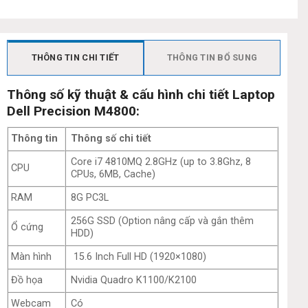
THÔNG TIN CHI TIẾT
THÔNG TIN BỔ SUNG
Thông số kỹ thuật & cấu hình chi tiết Laptop
Dell Precision M4800:
Thông tin
Thông số chi tiết
Core i7 4810MQ 2.8GHz (up to 3.8Ghz, 8
CPU
CPUs, 6MB, Cache)
RAM
8G PC3L
256G SSD (Option nâng cấp và gắn thêm
Ổ cứng
HDD)
Màn hình
15.6 Inch Full HD (1920×1080)
Đồ họa
Nvidia Quadro K1100/K2100
Webcam
Có