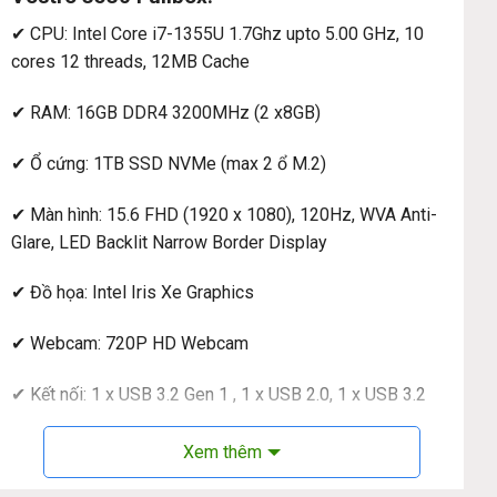
✔ CPU: Intel Core i7-1355U 1.7Ghz upto 5.00 GHz, 10
cores 12 threads, 12MB Cache
✔ RAM: 16GB DDR4 3200MHz (2 x8GB)
✔ Ổ cứng: 1TB SSD NVMe (max 2 ổ M.2)
✔ Màn hình: 15.6 FHD (1920 x 1080), 120Hz, WVA Anti-
Glare, LED Backlit Narrow Border Display
✔ Đồ họa: Intel Iris Xe Graphics
✔ Webcam: 720P HD Webcam
✔ Kết nối: 1 x USB 3.2 Gen 1 , 1 x USB 2.0, 1 x USB 3.2
Gen 1 Type-C, 1 x Universal audio, 1 x HDMI 1.4 , 1 x
RJ45 Ethernet
Xem thêm