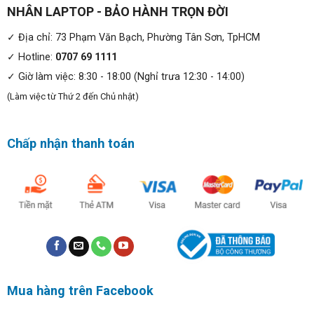
NHÂN LAPTOP - BẢO HÀNH TRỌN ĐỜI
✓ Địa chỉ: 73 Phạm Văn Bạch, Phường Tân Sơn, TpHCM
✓ Hotline:
0707 69 1111
✓ Giờ làm việc: 8:30 - 18:00 (Nghỉ trưa 12:30 - 14:00)
(Làm việc từ Thứ 2 đến Chủ nhật)
Ổ cứng SSD M.2 PCIe NVMe 1TB cung cấp tốc độ
đọc/ghi nhanh chóng, giúp khởi động hệ thống và ứng
Chấp nhận thanh toán
dụng nhanh chóng.
Mua hàng trên Facebook