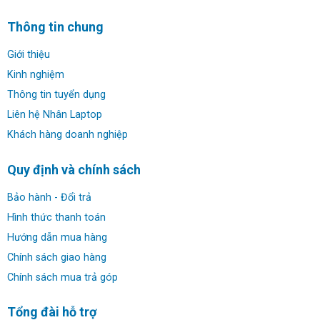
Thông tin chung
Giới thiệu
Kinh nghiệm
Thông tin tuyển dụng
Liên hệ Nhân Laptop
Thiết kế và màn hình:
Khách hàng doanh nghiệp
Dell Vostro 15 3530 (2023) có thiết kế đẹp và sang trọng
với màu xám. Màn hình 15.6 inch FHD (1920 x 1080) với
Quy định và chính sách
tần số làm tươi 120Hz và công nghệ WVA Anti-Glare, LED
Backlit Narrow Border Display cho phép xem hình ảnh
Bảo hành - Đổi trả
mượt mà và rõ nét. Khả năng làm tươi nhanh giúp giảm
Hình thức thanh toán
hiện tượng nhòe trong các tác vụ động.
Hướng dẫn mua hàng
Chính sách giao hàng
Chính sách mua trả góp
Tổng đài hỗ trợ