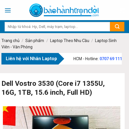
Skip
to
content
Trang chủ
/
Sản phẩm
/
Laptop Theo Nhu Cầu
/
Laptop Sinh
Viên - Văn Phòng
Liên hệ với Nhân Laptop
3 Phạm Văn Bạch, Phường Tân Sơn, TP.HCM - Hotline:
0707 69 1111
Dell Vostro 3530 (Core i7 1355U,
16G, 1TB, 15.6 inch, Full HD)