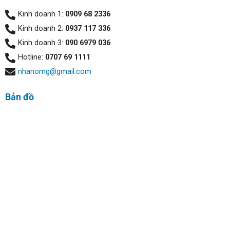
Kinh doanh 1:
0909 68 2336
Kinh doanh 2:
0937 117 336
Kinh doanh 3:
090 6979 036
Hotline:
0707 69 1111
nhanomg@gmail.com
Bản đồ
Hiệu năng ổn định:
Máy tính xách tay Dell Vostro 15 3530 (2023) được trang
bị bộ vi xử lý Intel Core i7-1355U mạnh mẽ và RAM 16GB
DDR4 3200MHz (2 x 8GB), xử lý tốt các tác vụ đa nhiệm
và ứng dụng nặng.