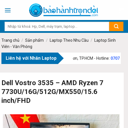
Skip
to
content
Trang chủ
/
Sản phẩm
/
Laptop Theo Nhu Cầu
/
Laptop Sinh
Viên - Văn Phòng
Liên hệ với Nhân Laptop
ỉ:
73 Phạm Văn Bạch, Phường Tân Sơn, TP.HCM - Hotline:
0707 69 1111
Dell Vostro 3535 – AMD Ryzen 7
7730U/16G/512G/MX550/15.6
inch/FHD