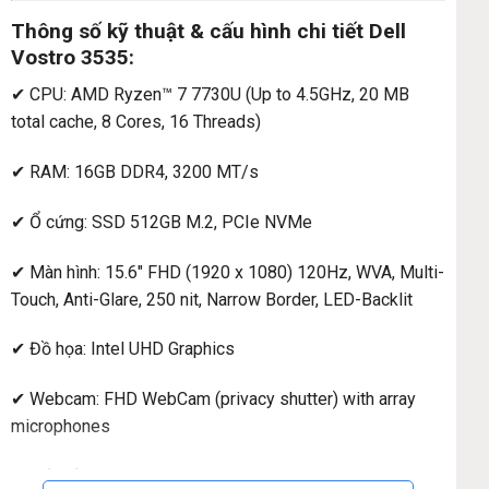
Thông số kỹ thuật & cấu hình chi tiết Dell
Vostro 3535:
✔ CPU: AMD Ryzen™ 7 7730U (Up to 4.5GHz, 20 MB
total cache, 8 Cores, 16 Threads)
✔ RAM: 16GB DDR4, 3200 MT/s
✔ Ổ cứng: SSD 512GB M.2, PCIe NVMe
✔ Màn hình: 15.6″ FHD (1920 x 1080) 120Hz, WVA, Multi-
Touch, Anti-Glare, 250 nit, Narrow Border, LED-Backlit
✔ Đồ họa: Intel UHD Graphics
✔ Webcam: FHD WebCam (privacy shutter) with array
microphones
✔ Kết nối: USB-A, USB-C, HDMI, jack 3.5mm, SD card