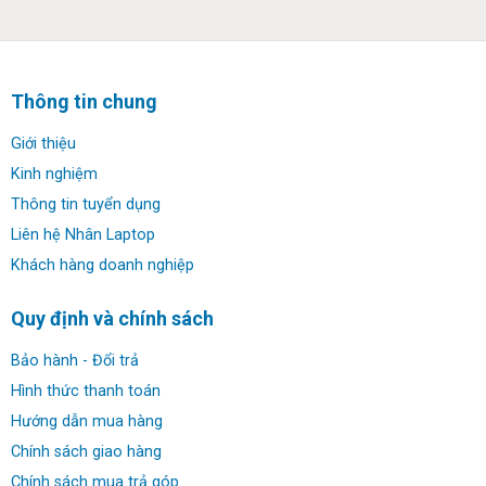
tảng Windows 11.
Thông tin chung
Giới thiệu
Kinh nghiệm
Thông tin tuyển dụng
Liên hệ Nhân Laptop
Khách hàng doanh nghiệp
Quy định và chính sách
Hiệu suất:
Bảo hành - Đổi trả
Dell Vostro 3535 được trang bị bộ vi xử lý Ryzen 7-
Hình thức thanh toán
7730U, cung cấp hiệu suất mạnh mẽ cho các tác vụ đa
Hướng dẫn mua hàng
nhiệm và ứng dụng nặng. Với 8 lõi xử lý và tần số cơ bản
Chính sách giao hàng
lên đến 2.8GHz, nó sẽ đáp ứng được nhu cầu xử lý công
Chính sách mua trả góp