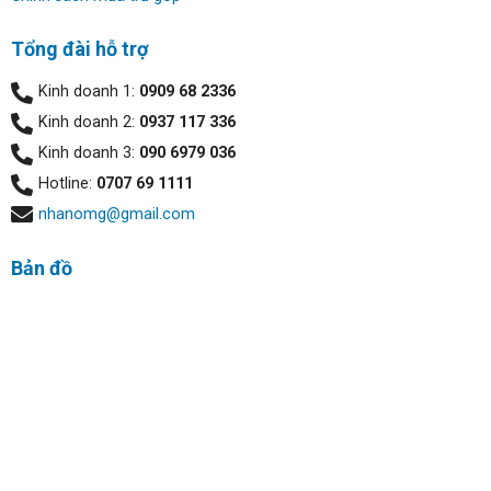
việc hàng ngày và đáng tin cậy. RAM 16GB đi kèm giúp
đảm bảo khả năng xử lý đa nhiệm mượt mà và tăng hiệu
Tổng đài hỗ trợ
suất làm việc.
Kinh doanh 1:
0909 68 2336
Kinh doanh 2:
0937 117 336
Kinh doanh 3:
090 6979 036
Hotline:
0707 69 1111
nhanomg@gmail.com
Bản đồ
Lưu trữ:
Ổ đĩa SSD dung lượng 512GB trên Dell Vostro 3535 cho
phép bạn lưu trữ và truy cập dữ liệu một cách nhanh