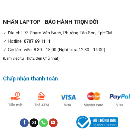
chóng. Không chỉ giúp máy tính khởi động nhanh hơn, ổ
SSD còn cung cấp thời gian truy cập dữ liệu nhanh hơn,
cho phép bạn làm việc hiệu quả hơn và truy cập vào các
NHÂN LAPTOP - BẢO HÀNH TRỌN ĐỜI
tệp tin và ứng dụng một cách nhanh chóng.
✓ Địa chỉ: 73 Phạm Văn Bạch, Phường Tân Sơn, TpHCM
✓ Hotline:
0707 69 1111
✓ Giờ làm việc: 8:30 - 18:00 (Nghỉ trưa 12:30 - 14:00)
(Làm việc từ Thứ 2 đến Chủ nhật)
Chấp nhận thanh toán
Màn hình:
Màn hình 15.6-inch FHD trên Dell Vostro 3535 mang đến