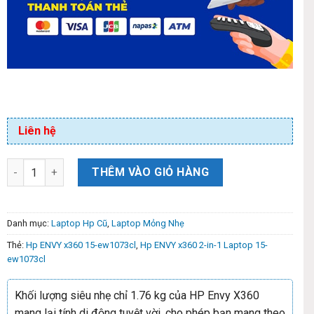
Liên hệ
THÊM VÀO GIỎ HÀNG
Danh mục:
Laptop Hp Cũ
,
Laptop Mỏng Nhẹ
Thẻ:
Hp ENVY x360 15-ew1073cl
,
Hp ENVY x360 2-in-1 Laptop 15-
ew1073cl
Khối lượng siêu nhẹ chỉ 1.76 kg của HP Envy X360
mang lại tính di động tuyệt vời, cho phép bạn mang theo