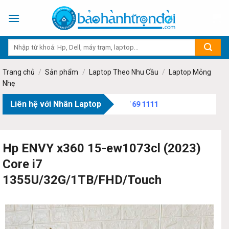
Skip
to
content
Trang chủ
/
Sản phẩm
/
Laptop Theo Nhu Cầu
/
Laptop Mỏng
Nhẹ
Liên hệ với Nhân Laptop
ường Tân Sơn, TP.HCM - Hotline:
0707 69 1111
Hp ENVY x360 15-ew1073cl (2023)
Core i7
1355U/32G/1TB/FHD/Touch