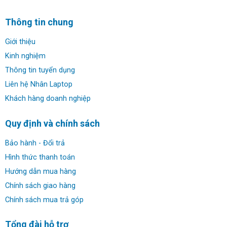
lại tính di động tuyệt vời, cho phép bạn mang theo máy
bất cứ khi nào và bất cứ nơi nào. Đây là người bạn đồng
Thông tin chung
hành hoàn hảo để bạn có thể sáng tạo ngay khi cảm hứng
xuất hiện. Bên cạnh đó, Stylus pen được đính kèm một
Giới thiệu
bên máy cho phép bạn phác thảo ý tưởng một cách mượt
Kinh nghiệm
mà và tự nhiên.
Thông tin tuyển dụng
Liên hệ Nhân Laptop
Khách hàng doanh nghiệp
Quy định và chính sách
Bảo hành - Đổi trả
Hình thức thanh toán
Hướng dẫn mua hàng
Chính sách giao hàng
Chính sách mua trả góp
Tổng đài hỗ trợ