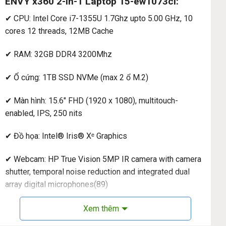
ENVY x360 2-in-1 Laptop 15-ew1073cl:
✔ CPU: Intel Core i7-1355U 1.7Ghz upto 5.00 GHz, 10
cores 12 threads, 12MB Cache
✔ RAM: 32GB DDR4 3200Mhz
✔ Ổ cứng: 1TB SSD NVMe (max 2 ổ M.2)
✔ Màn hình: 15.6″ FHD (1920 x 1080), multitouch-
enabled, IPS, 250 nits
✔ Đồ họa: Intel® Iris® Xᵉ Graphics
✔ Webcam: HP True Vision 5MP IR camera with camera
shutter, temporal noise reduction and integrated dual
array digital microphones(89)
✔ Kết nối: • 2 Thunderbolt™ 4 with USB4™ Type-C®
Xem thêm
40Gbps signaling rate (USB Power Delivery,