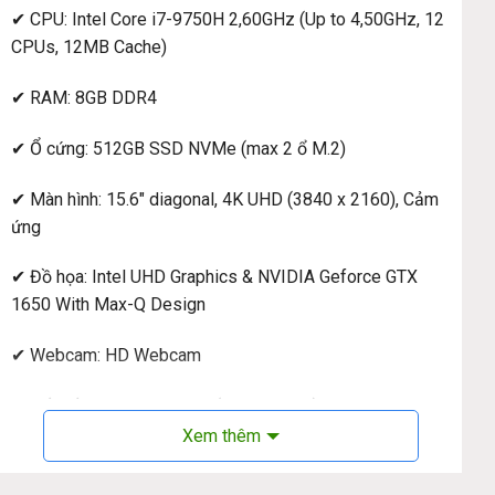
✔ CPU: Intel Core i7-9750H 2,60GHz (Up to 4,50GHz, 12
CPUs, 12MB Cache)
✔ RAM: 8GB DDR4
✔ Ổ cứng: 512GB SSD NVMe (max 2 ổ M.2)
✔ Màn hình: 15.6″ diagonal, 4K UHD (3840 x 2160), Cảm
ứng
✔ Đồ họa: Intel UHD Graphics & NVIDIA Geforce GTX
1650 With Max-Q Design
✔ Webcam: HD Webcam
✔ Kết nối: 1 Thunderbolt 3 (DisplayPort), 1 USB 3.1 Type-
A Gen 2, 1 HDMI 2.0, 1 headphone/microphone combo
Xem thêm
jack