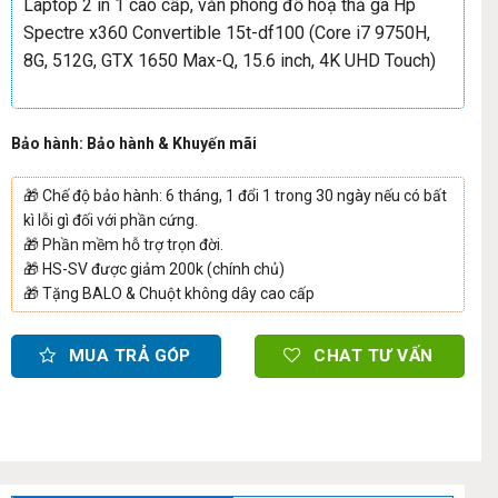
Laptop 2 in 1 cao cấp, văn phòng đồ hoạ thả ga Hp
Spectre x360 Convertible 15t-df100 (Core i7 9750H,
8G, 512G, GTX 1650 Max-Q, 15.6 inch, 4K UHD Touch)
Bảo hành: Bảo hành & Khuyến mãi
🎁
Chế độ bảo hành: 6 tháng, 1 đổi 1 trong 30 ngày nếu có bất
kì lỗi gì đối với phần cứng.
🎁
Phần mềm hỗ trợ trọn đời.
🎁
HS-SV được giảm 200k (chính chủ)
🎁
Tặng BALO & Chuột không dây cao cấp
MUA TRẢ GÓP
CHAT TƯ VẤN