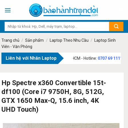
Skip
to
content
Trang chủ
/
Sản phẩm
/
Laptop Theo Nhu Cầu
/
Laptop Sinh
Viên - Văn Phòng
Liên hệ với Nhân Laptop
ạm Văn Bạch, Phường Tân Sơn, TP.HCM - Hotline:
0707 69 1111
Hp Spectre x360 Convertible 15t-
df100 (Core i7 9750H, 8G, 512G,
GTX 1650 Max-Q, 15.6 inch, 4K
UHD Touch)