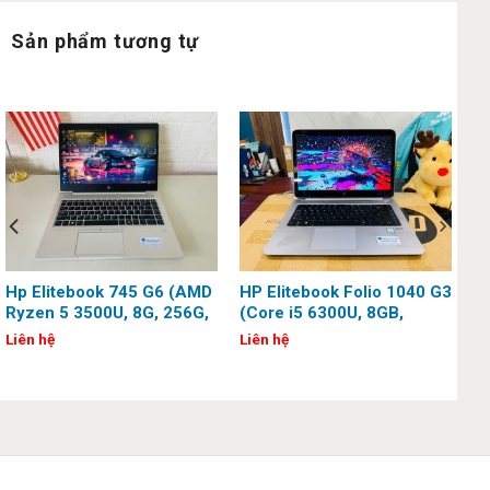
✔ Thời lượng pin: 6-cell, 84 Wh Li-ion
Sản phẩm tương tự
✔ Trọng lượng: 2.18 Kg
✔ HĐH: Windows 10 Pro
Đánh giá và hình ảnh thật Hp Spectre x360
Convertible 15t-df100:
Hp Elitebook 745 G6 (AMD
HP Elitebook Folio 1040 G3
Ryzen 5 3500U, 8G, 256G,
(Core i5 6300U, 8GB,
14 inch, Full HD)
256GB, 14 inch, QHD,
Liên hệ
Liên hệ
Touch)