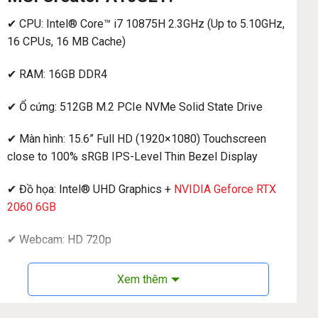
✔ CPU: Intel® Core™ i7 10875H 2.3GHz (Up to 5.10GHz,
16 CPUs, 16 MB Cache)
✔ RAM: 16GB DDR4
✔ Ổ cứng: 512GB M.2 PCIe NVMe Solid State Drive
✔ Màn hình: 15.6” Full HD (1920×1080) Touchscreen
close to 100% sRGB IPS-Level Thin Bezel Display
✔ Đồ họa: Intel® UHD Graphics +
NVIDIA Geforce RTX
2060 6GB
✔ Webcam: HD 720p
✔ Kết nối: 802.11a,802.11b,802.11g,Wi-Fi 4 (802.11n),Wi-
Xem thêm
Fi 5 (802.11ac),Wi-Fi 6 (802.11ax), USB, HDMI, LAN,…