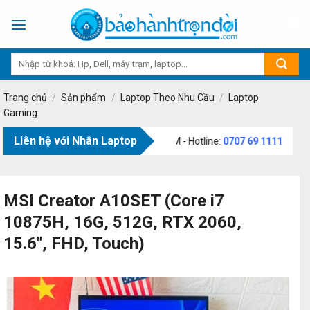
Skip
to
content
Trang chủ
/
Sản phẩm
/
Laptop Theo Nhu Cầu
/
Laptop
Gaming
Liên hệ với Nhân Laptop
m Văn Bạch, Phường Tân Sơn, TP.HCM - Hotline:
0707 69 1111
MSI Creator A10SET (Core i7
10875H, 16G, 512G, RTX 2060,
15.6″, FHD, Touch)