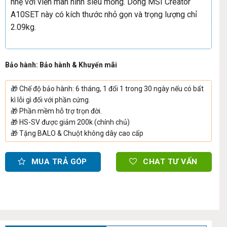
nhẹ với viền màn hình siêu mỏng. Dòng MSI Creator
A10SET này có kích thước nhỏ gọn và trọng lượng chỉ
2.09kg.
Bảo hành: Bảo hành & Khuyến mãi
🎁
Chế độ bảo hành: 6 tháng, 1 đổi 1 trong 30 ngày nếu có bất
kì lỗi gì đối với phần cứng.
🎁
Phần mềm hỗ trợ trọn đời.
🎁
HS-SV được giảm 200k (chính chủ)
🎁
Tặng BALO & Chuột không dây cao cấp
MUA TRẢ GÓP
CHAT TƯ VẤN