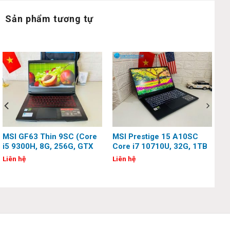
✔ Thời lượng pin: 99.9 Whr Battery Capacit
Sản phẩm tương tự
✔ Trọng lượng: 2.09 kg
✔ HĐH: Windows 10 Pro
Đánh giá chi tiết & hình ảnh thật MSI
Creator A10SET:
MSI GF63 Thin 9SC (Core
MSI Prestige 15 A10SC
i5 9300H, 8G, 256G, GTX
Core i7 10710U, 32G, 1TB
1650, 15.6″, FHD)
Ssd, NVIDIA Geforce GTX
Liên hệ
Liên hệ
1650 Max Q-Design, 15.6
inch, 4K UHD