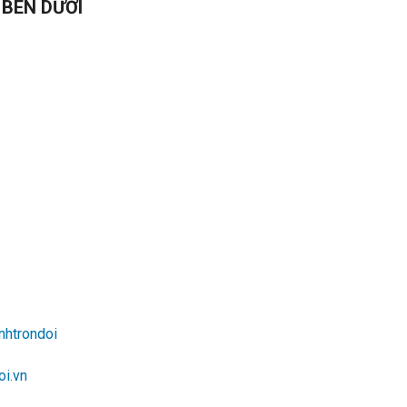
 BÊN DƯỚI
nhtrondoi
i.vn