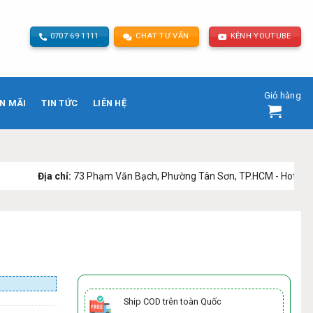
0707.69.1111
CHAT TƯ VẤN
KÊNH YOUTUBE
Giỏ hàng
N MÃI
TIN TỨC
LIÊN HỆ
a chỉ:
73 Phạm Văn Bạch, Phường Tân Sơn, TP.HCM - Hotline:
0707 69 1
Ship COD trên toàn Quốc