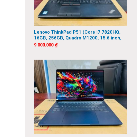
Lenovo ThinkPad P51 (Core i7 7820HQ,
16GB, 256GB, Quadro M1200, 15.6 inch,
FHD)
9.000.000
₫