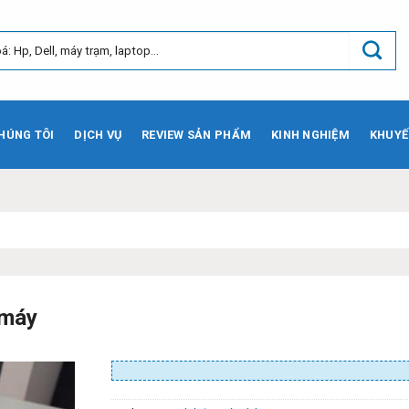
HÚNG TÔI
DỊCH VỤ
REVIEW SẢN PHẨM
KINH NGHIỆM
KHUYẾ
Đị
 máy