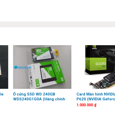
le
Ổ cứng SSD WD 240GB
Card Màn hình NVIDI
WDS240G1G0A (Hàng chính
P620 (NVIDIA Gefor
hãng bảo hành 3 năm)
DDR5 128 Bit)
1.000.000
₫