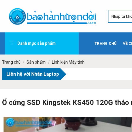
Skip
to
content
Danh mục sản phẩm
TRANG CHỦ
VỀ C
Trang chủ
/
Sản phẩm
/
Linh kiện Máy tính
Liên hệ với Nhân Laptop
Ổ cứng SSD Kingstek KS450 120G tháo