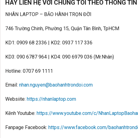
HÃY LIÊN HỆ VỚI CHÚNG TÔI THEO THÔNG TIN
NHÂN LAPTOP – BẢO HÀNH TRỌN ĐỜI
746 Trường Chinh, Phường 15, Quận Tân Bình, TpHCM
KD1: 0909 68 2336 | KD2: 0937 117 336
KD3: 090 6787 964 | KD4: 090 6979 036 (Mr.Nhân)
Hotline: 0707 69 1111
Email:
nhan.nguyen@baohanhtrondoi.com
Websiite:
https://nhanlaptop.com
Kênh Youtube:
https://www.youtube.com/c/NhanLaptopBaoha
Fanpage Facebook:
https://www.facebook.com/baohanhtrondo