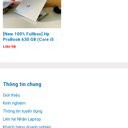
[New 100% Fullbox] Hp
ProBook 630 G8 (Core i5
1145G7, 16G, 512G, 13.3
Liên hệ
inch, FHD)
Thông tin chung
Giới thiệu
Kinh nghiệm
Thông tin tuyển dụng
Liên hệ Nhân Laptop
Khách hàng doanh nghiệp