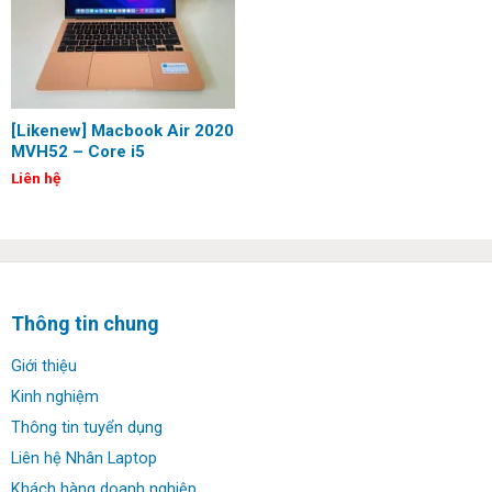
[Likenew] Macbook Air 2020
MVH52 – Core i5
1030G7/8G/512G/13.3/Retina
Liên hệ
Thông tin chung
Giới thiệu
Kinh nghiệm
Thông tin tuyển dụng
Liên hệ Nhân Laptop
Khách hàng doanh nghiệp