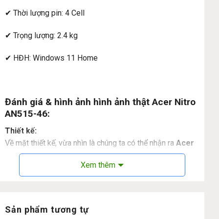
✔ Thời lượng pin: 4 Cell
✔ Trọng lượng: 2.4 kg
✔ HĐH: Windows 11 Home
Đánh giá & hình ảnh hình ảnh thật Acer Nitro
AN515-46:
Thiết kế:
Về mặt thiết kế, vừa nhìn là chúng ta có thể nhận ra
Acer
Nitro 5 AN515-46
thay đổi 180* so với đàn anh của nó.
Xem thêm
Phong cách tối giản nhưng lại vô cùng tinh tế, hiện đại.
Sản phẩm tương tự