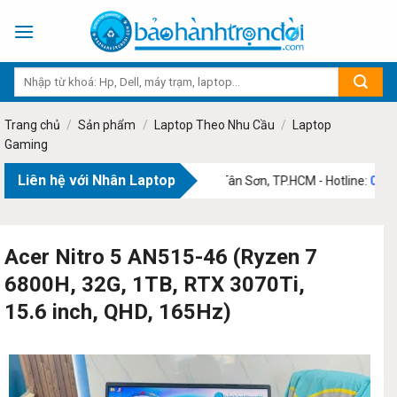
Skip
to
content
Trang chủ
/
Sản phẩm
/
Laptop Theo Nhu Cầu
/
Laptop
Gaming
Liên hệ với Nhân Laptop
a chỉ:
73 Phạm Văn Bạch, Phường Tân Sơn, TP.HCM - Hotline:
0707 69 1
Acer Nitro 5 AN515-46 (Ryzen 7
6800H, 32G, 1TB, RTX 3070Ti,
15.6 inch, QHD, 165Hz)