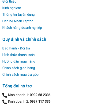
Giới thiệu
Kinh nghiệm
Thông tin tuyển dụng
Liên hệ Nhân Laptop
Khách hàng doanh nghiệp
Quy định và chính sách
Bảo hành - Đổi trả
Ở đằng sau, khe thoát nhiệt được thiết kế thanh thoát và
Hình thức thanh toán
cao cấp hơn với tông màu đỏ. Với thiết kế như vậy, vừa
Hướng dẫn mua hàng
giữ được lối đi cũ đậm chất gaming, vừa mang hướng xu
Chính sách giao hàng
thế hiện đại.
Chính sách mua trả góp
Tổng đài hỗ trợ
Kinh doanh 1:
0909 68 2336
Kinh doanh 2:
0937 117 336