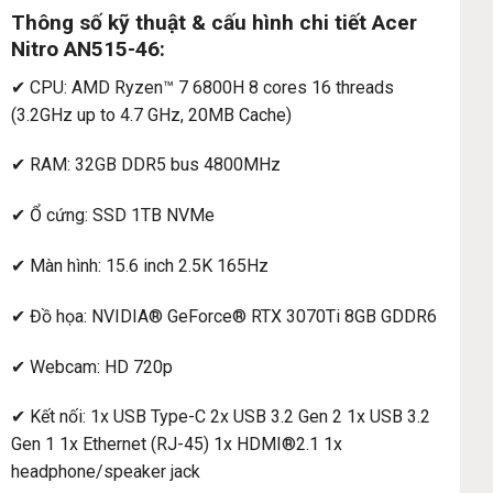
Thông số kỹ thuật & cấu hình chi tiết Acer
Nitro AN515-46:
✔ CPU: AMD Ryzen™ 7 6800H 8 cores 16 threads
(3.2GHz up to 4.7 GHz, 20MB Cache)
✔ RAM: 32GB DDR5 bus 4800MHz
✔ Ổ cứng: SSD 1TB NVMe
✔ Màn hình: 15.6 inch 2.5K 165Hz
✔ Đồ họa: NVIDIA® GeForce® RTX 3070Ti 8GB GDDR6
✔ Webcam: HD 720p
✔ Kết nối: 1x USB Type-C 2x USB 3.2 Gen 2 1x USB 3.2
Gen 1 1x Ethernet (RJ-45) 1x HDMI®2.1 1x
headphone/speaker jack