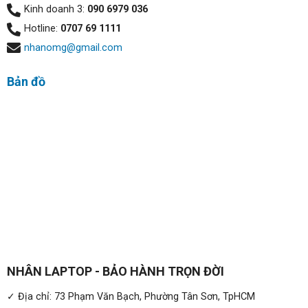
Kinh doanh 3:
090 6979 036
Hotline:
0707 69 1111
nhanomg@gmail.com
Bản đồ
Hiệu năng mạnh mẽ:
Acer Nitro 5 AN515-46
là lựa chọn tuyệt vời cho mọi tựa
game nặng hiện nay. Chiếc laptop gaming này được trang
bị bộ vi xử lý mới, giúp tăng hiệu suất sử dụng, xử lý mọi
tác vụ đơn nhân và đa nhân cực khỏe.
NHÂN LAPTOP - BẢO HÀNH TRỌN ĐỜI
✓ Địa chỉ: 73 Phạm Văn Bạch, Phường Tân Sơn, TpHCM