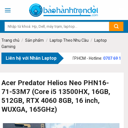
Skip
to
content
Trang chủ
/
Sản phẩm
/
Laptop Theo Nhu Cầu
/
Laptop
Gaming
Liên hệ với Nhân Laptop
:
73 Phạm Văn Bạch, Phường Tân Sơn, TP.HCM - Hotline:
0707 69 1111
Acer Predator Helios Neo PHN16-
71-53M7 (Core i5 13500HX, 16GB,
512GB, RTX 4060 8GB, 16 inch,
WUXGA, 165GHz)