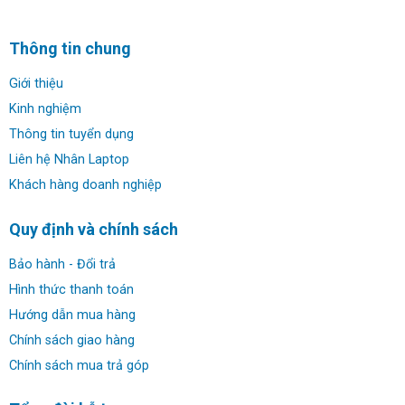
mạnh mẽ các dòng Laptop Gaming Predator với sự xuất
hiện của
Acer Predator Helios Neo PHN16-71-53M7
–
Thông tin chung
phiên bản hoàn toàn mới của Predator Helios 300, dòng
Laptop Gaming bán chạy nhất Việt Nam ở phân khúc cao
Giới thiệu
cấp với mức giá từ 30 đến 50 triệu đồng.
Kinh nghiệm
Thông tin tuyển dụng
Liên hệ Nhân Laptop
Khách hàng doanh nghiệp
Quy định và chính sách
Bảo hành - Đổi trả
Hình thức thanh toán
Hướng dẫn mua hàng
Chính sách giao hàng
Chính sách mua trả góp
Sở hữu Helios Neo là Gamers đang nắm giữ chiếc chìa