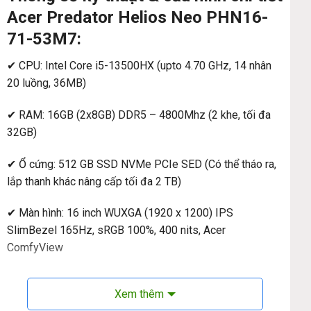
Acer Predator Helios Neo PHN16-
71-53M7:
✔ CPU: Intel Core i5-13500HX (upto 4.70 GHz, 14 nhân
20 luồng, 36MB)
✔ RAM: 16GB (2x8GB) DDR5 – 4800Mhz (2 khe, tối đa
32GB)
✔ Ổ cứng: 512 GB SSD NVMe PCIe SED (Có thể tháo ra,
lắp thanh khác nâng cấp tối đa 2 TB)
✔ Màn hình: 16 inch WUXGA (1920 x 1200) IPS
SlimBezel 165Hz, sRGB 100%, 400 nits, Acer
ComfyView
✔ Đồ họa: NVIDIA® GeForce RTX™ 4060 8GB GDDR6
Xem thêm