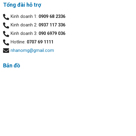
mà không lo máy chiếm quá nhiều diện tích.
Tổng đài hỗ trợ
Kinh doanh 1:
0909 68 2336
Kinh doanh 2:
0937 117 336
Kinh doanh 3:
090 6979 036
Hotline:
0707 69 1111
nhanomg@gmail.com
Bản đồ
Thiết kế trẻ trung:
Laptop Asus sở hữu màn hình có độ phân giải Full HD
1920 x 1080 pixels có kích thước màn hình rộng 15.6 inch
và tấm nền IPS kết hợp với màn hình chống lóa cho ra một
chất lượng hình ảnh sống động như thật. Đồng thời, VGA