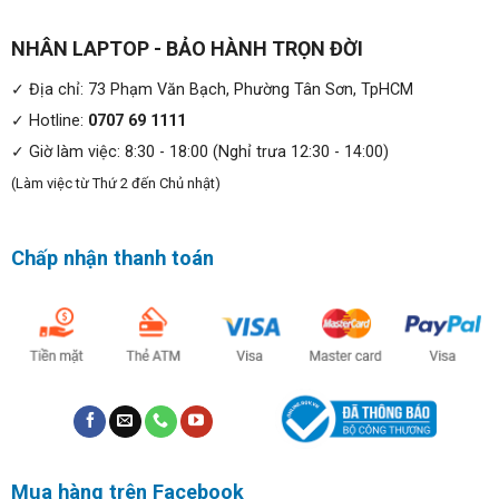
webcam cũng được hỗ trợ thêm giúp bạn có thể học tập,
gọi video trực tuyến một cách thuận tiện.
NHÂN LAPTOP - BẢO HÀNH TRỌN ĐỜI
✓ Địa chỉ: 73 Phạm Văn Bạch, Phường Tân Sơn, TpHCM
✓ Hotline:
0707 69 1111
✓ Giờ làm việc: 8:30 - 18:00 (Nghỉ trưa 12:30 - 14:00)
(Làm việc từ Thứ 2 đến Chủ nhật)
Chấp nhận thanh toán
Hiệu năng mạnh mẽ đến từ CPU intel core i7 và chip
đồ họa Intel Iris Xe Graphics:
Asus Vivobook X515EA được tích hợp sức mạnh từ CPU
thế hệ thứ 11 Intel Core i7 – 1165G7 gồm 4 nhân 8 luồng,
Mua hàng trên Facebook