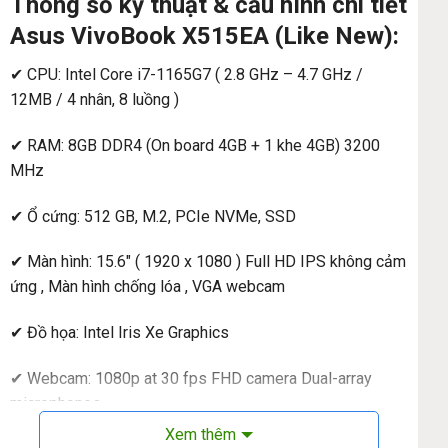
Thông số kỹ thuật & cấu hình chi tiết
Asus VivoBook X515EA (Like New):
✔ CPU: Intel Core i7-1165G7 ( 2.8 GHz – 4.7 GHz /
12MB / 4 nhân, 8 luồng )
✔ RAM: 8GB DDR4 (On board 4GB + 1 khe 4GB) 3200
MHz
✔ Ổ cứng: 512 GB, M.2, PCIe NVMe, SSD
✔ Màn hình: 15.6″ ( 1920 x 1080 ) Full HD IPS không cảm
ứng , Màn hình chống lóa , VGA webcam
✔ Đồ họa: Intel Iris Xe Graphics
✔ Webcam: 1080p at 30 fps FHD camera Dual-array
microphones
Xem thêm