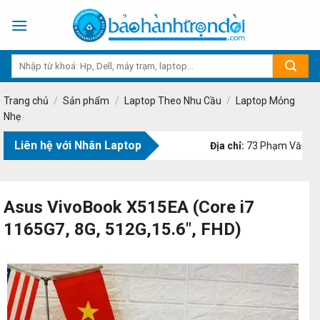
Skip
to
content
Trang chủ
/
Sản phẩm
/
Laptop Theo Nhu Cầu
/
Laptop Mỏng
Nhẹ
Liên hệ với Nhân Laptop
Địa chỉ:
73 Phạm Văn Bạch,
Asus VivoBook X515EA (Core i7
1165G7, 8G, 512G,15.6″, FHD)