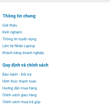
sinh – sinh viên hay dân văn phòng không thể bỏ qua.
Thông tin chung
Giới thiệu
Kinh nghiệm
Thông tin tuyển dụng
Liên hệ Nhân Laptop
Khách hàng doanh nghiệp
Quy định và chính sách
Bảo hành - Đổi trả
Về ngôn ngữ thiết kế tổng thể và màn hình:
Hình thức thanh toán
Máy tính xách tay Asus Vivobook có thiết kế khá trẻ trung,
Hướng dẫn mua hàng
thanh lịch phù hợp với nhiều đối tượng khách tượng khách
Chính sách giao hàng
hàng. Máy có kích thước 36 x 23.5 x 1.99cm và trọng
Chính sách mua trả góp
lượng 1.8kg giúp bạn có thể dễ dàng bỏ vào balo, túi xách