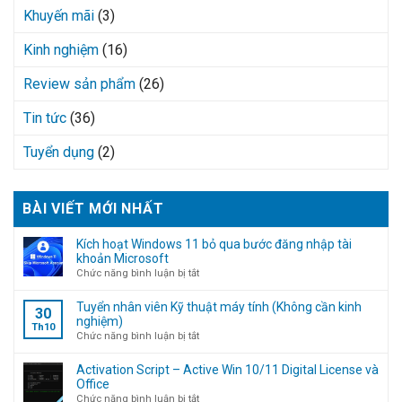
Khuyến mãi
(3)
Kinh nghiệm
(16)
Review sản phẩm
(26)
Tin tức
(36)
Tuyển dụng
(2)
BÀI VIẾT MỚI NHẤT
Kích hoạt Windows 11 bỏ qua bước đăng nhập tài
khoản Microsoft
ở
Chức năng bình luận bị tắt
Kích
hoạt
Tuyển nhân viên Kỹ thuật máy tính (Không cần kinh
30
Windows
nghiệm)
Th10
11
ở
Chức năng bình luận bị tắt
bỏ
Tuyển
qua
nhân
Activation Script – Active Win 10/11 Digital License và
bước
viên
Office
đăng
Kỹ
ở
Chức năng bình luận bị tắt