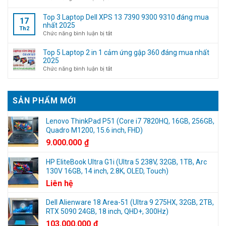
nhập
thuật
Activation
tài
máy
Script
Top 3 Laptop Dell XPS 13 7390 9300 9310 đáng mua
17
khoản
tính
–
nhất 2025
Th2
Microsoft
(Không
Active
ở
Chức năng bình luận bị tắt
cần
Win
Top
kinh
10/11
3
Top 5 Laptop 2 in 1 cảm ứng gập 360 đáng mua nhất
nghiệm)
Digital
Laptop
2025
License
Dell
ở
Chức năng bình luận bị tắt
và
XPS
Top
Office
13
5
7390
Laptop
SẢN PHẨM MỚI
9300
2
9310
in
đáng
1
Lenovo ThinkPad P51 (Core i7 7820HQ, 16GB, 256GB,
mua
cảm
Quadro M1200, 15.6 inch, FHD)
nhất
ứng
9.000.000
₫
2025
gập
360
HP EliteBook Ultra G1i (Ultra 5 238V, 32GB, 1TB, Arc
đáng
130V 16GB, 14 inch, 2.8K, OLED, Touch)
mua
nhất
Liên hệ
2025
Dell Alienware 18 Area-51 (Ultra 9 275HX, 32GB, 2TB,
RTX 5090 24GB, 18 inch, QHD+, 300Hz)
103.000.000
₫