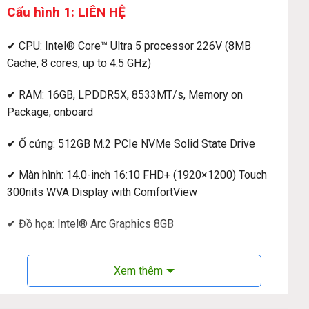
Cấu hình 1: LIÊN HỆ
✔ CPU: Intel® Core™ Ultra 5 processor 226V (8MB
Cache, 8 cores, up to 4.5 GHz)
✔ RAM: 16GB, LPDDR5X, 8533MT/s, Memory on
Package, onboard
✔ Ổ cứng: 512GB M.2 PCIe NVMe Solid State Drive
✔ Màn hình: 14.0-inch 16:10 FHD+ (1920×1200) Touch
300nits WVA Display with ComfortView
✔ Đồ họa: Intel® Arc Graphics 8GB
✔ Webcam: 1080p FHD
Xem thêm
✔ Kết nối: 1 USB 3.2 Gen 1 Type-A (5 Gbps) 1 USB 3.2
Gen 2 (10 Gbps) Type-C® port with DisplayPort™ 1.4 and