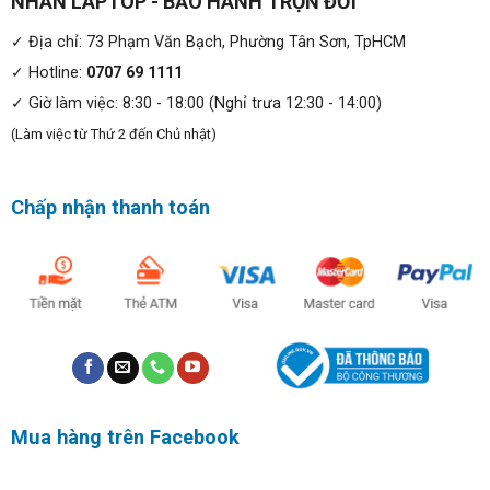
NHÂN LAPTOP - BẢO HÀNH TRỌN ĐỜI
✓ Địa chỉ: 73 Phạm Văn Bạch, Phường Tân Sơn, TpHCM
✓ Hotline:
0707 69 1111
✓ Giờ làm việc: 8:30 - 18:00 (Nghỉ trưa 12:30 - 14:00)
(Làm việc từ Thứ 2 đến Chủ nhật)
Đây là mẫu laptop mang tinh thần sáng tạo đặc trưng của
Dell, hướng đến nhóm khách hàng cần sự linh hoạt, mạnh
Chấp nhận thanh toán
mẽ và tinh tế trong cùng một thiết bị.
Mua hàng trên Facebook