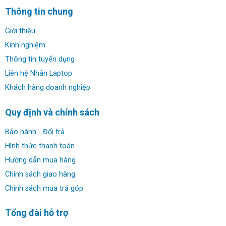
Thông tin chung
✔ Ổ cứng: 1TB M.2 PCIe NVMe Solid State Drive
Giới thiệu
✔ Màn hình: 14.0-inch 16:10 FHD+ (1920×1200) Touch
Kinh nghiệm
300nits WVA Display with ComfortView
Thông tin tuyển dụng
Liên hệ Nhân Laptop
✔ Đồ họa: Intel® Arc Graphics 8GB GPU
Khách hàng doanh nghiệp
✔ Webcam: 1080p FHD
Quy định và chính sách
✔ Kết nối: 1 USB 3.2 Gen 1 Type-A (5 Gbps) 1 USB 3.2
Bảo hành - Đổi trả
Gen 2 (10 Gbps) Type-C® port with DisplayPort™ 1.4 and
Hình thức thanh toán
Power Delivery 1 Thunderbolt™ 4 (40 Gbps) with
Hướng dẫn mua hàng
DisplayPort™ 2.1 and Power Delivery 1 HDMI 2.1 port 1
Chính sách giao hàng
Universal Audio jack
Chính sách mua trả góp
✔ Thời lượng pin: 4-Cell Battery, 64WHr
Tổng đài hỗ trợ
✔ Trọng lượng: 1.52 Kg