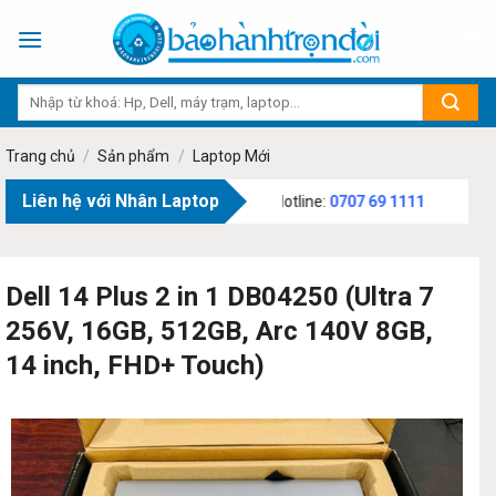
Skip
to
content
Trang chủ
/
Sản phẩm
/
Laptop Mới
Liên hệ với Nhân Laptop
ăn Bạch, Phường Tân Sơn, TP.HCM - Hotline:
0707 69 1111
Dell 14 Plus 2 in 1 DB04250 (Ultra 7
256V, 16GB, 512GB, Arc 140V 8GB,
14 inch, FHD+ Touch)