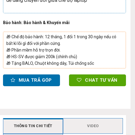
dễ dàng chuyển đổi giữa chế độ laptop
Bảo hành: Bảo hành & Khuyến mãi
🎁
Chế độ bảo hành: 12 tháng, 1 đổi 1 trong 30 ngày nếu có
bất kì lỗi gì đối với phần cứng.
🎁
Phần mềm hỗ trợ trọn đời.
🎁
HS-SV được giảm 200k (chính chủ)
🎁
Tặng BALO, Chuột không dây, Túi chống sốc
MUA TRẢ GÓP
CHAT TƯ VẤN
THÔNG TIN CHI TIẾT
VIDEO