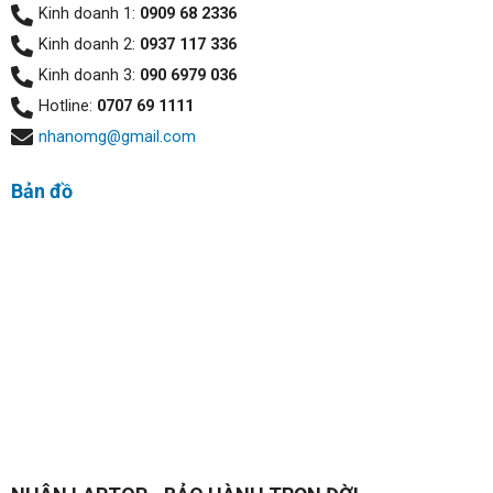
Kinh doanh 1:
0909 68 2336
✔ HĐH: Windows 11 Pro
Kinh doanh 2:
0937 117 336
Kinh doanh 3:
090 6979 036
Đánh giá & hình ảnh hình ảnh thật
Dell 14
Hotline:
0707 69 1111
Plus 2 in 1:
nhanomg@gmail.com
Dell 14 Plus 2-in-1 DB04250 – Laptop cảm
ứng AI mạnh mẽ
Bản đồ
Trong kỷ nguyên laptop AI,
Dell 14 Plus 2-in-1 DB04250
nổi bật như một lựa chọn toàn diện cho người dùng hiện
đại – nơi hiệu năng, thiết kế và trải nghiệm thông minh
hòa quyện hoàn hảo.