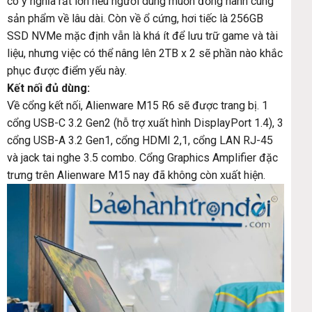
có ý nghĩa rất lớn nếu người dùng muốn đồng hành cùng
sản phẩm về lâu dài. Còn về ổ cứng, hơi tiếc là 256GB
SSD NVMe mặc định vẫn là khá ít để lưu trữ game và tài
liệu, nhưng việc có thể nâng lên 2TB x 2 sẽ phần nào khắc
phục được điểm yếu này.
Kết nối đủ dùng:
Về cổng kết nối, Alienware M15 R6 sẽ được trang bị. 1
cổng USB-C 3.2 Gen2 (hỗ trợ xuất hình DisplayPort 1.4), 3
cổng USB-A 3.2 Gen1, cổng HDMI 2,1, cổng LAN RJ-45
và jack tai nghe 3.5 combo. Cổng Graphics Amplifier đặc
trưng trên Alienware M15 nay đã không còn xuất hiện.