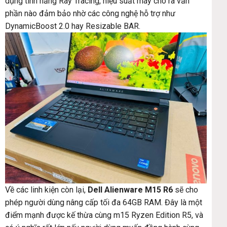
dụng tính năng Ray Tracing, hiệu suất máy cho ra vẫn
phần nào đảm bảo nhờ các công nghệ hỗ trợ như
DynamicBoost 2.0 hay Resizable BAR.
Về các linh kiện còn lại,
Dell Alienware M15 R6
sẽ cho
phép người dùng nâng cấp tối đa 64GB RAM. Đây là một
điểm mạnh được kế thừa cùng m15 Ryzen Edition R5, và