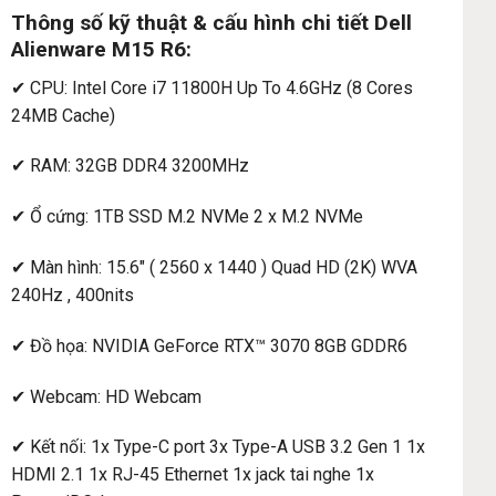
Thông số kỹ thuật & cấu hình chi tiết Dell
Alienware M15 R6:
✔ CPU: Intel Core i7 11800H Up To 4.6GHz (8 Cores
24MB Cache)
✔ RAM: 32GB DDR4 3200MHz
✔ Ổ cứng: 1TB SSD M.2 NVMe 2 x M.2 NVMe
✔ Màn hình: 15.6″ ( 2560 x 1440 ) Quad HD (2K) WVA
240Hz , 400nits
✔ Đồ họa: NVIDIA GeForce RTX™ 3070 8GB GDDR6
✔ Webcam: HD Webcam
✔ Kết nối: 1x Type-C port 3x Type-A USB 3.2 Gen 1 1x
HDMI 2.1 1x RJ-45 Ethernet 1x jack tai nghe 1x