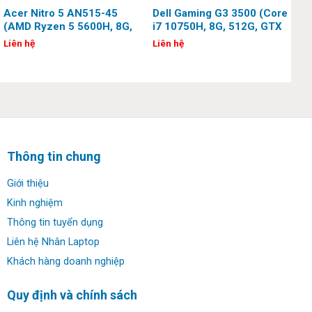
Acer Nitro 5 AN515-45
Dell Gaming G3 3500 (Core
(AMD Ryzen 5 5600H, 8G,
i7 10750H, 8G, 512G, GTX
512G, GTX 1650, 15.6
1650Ti, 15.6 inch, Full HD)
Liên hệ
Liên hệ
inch, FHD, 144Hz)
Thông tin chung
Giới thiệu
Kinh nghiệm
Thông tin tuyển dụng
Liên hệ Nhân Laptop
Khách hàng doanh nghiệp
Quy định và chính sách