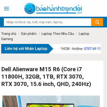
Skip
to
content
Trang chủ
/
Sản phẩm
/
Laptop Theo Nhu Cầu
/
Laptop
Gaming
Liên hệ với Nhân Laptop
Phường Tân Sơn, TP.HCM - Hotline:
0707 69 1111
Dell Alienware M15 R6 (Core i7
11800H, 32GB, 1TB, RTX 3070,
RTX 3070, 15.6 inch, QHD, 240Hz)