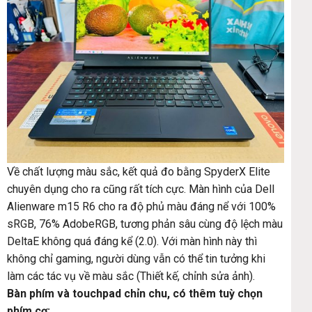
Về chất lượng màu sắc, kết quả đo bằng SpyderX Elite
chuyên dụng cho ra cũng rất tích cực. Màn hình của Dell
Alienware m15 R6 cho ra độ phủ màu đáng nể với 100%
sRGB, 76% AdobeRGB, tương phản sâu cùng độ lệch màu
DeltaE không quá đáng kể (2.0). Với màn hình này thì
không chỉ gaming, người dùng vẫn có thể tin tưởng khi
làm các tác vụ về màu sắc (Thiết kế, chỉnh sửa ảnh).
Bàn phím và touchpad chỉn chu, có thêm tuỳ chọn
phím cơ: