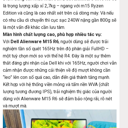
là trọng lượng xấp xỉ 2,7kg – ngang với m15 Ryzen
Edition và cũng là cao nhất xét trên cả dòng máy. Và nếu
có nhu cầu di chuyển thì cục sạc 240W nặng gần 800g sẽ
là một vấn đề khác cần lưu tâm.
Màn hình chất lượng cao, phù hợp nhiều tác vụ:
Với
Dell Alienware M15 R6
, người dùng sẽ được trải
nghiệm tần số quét 165Hz trên độ phân giải FullHD –
một tuỳ chọn mới so với thế hệ R4. Đây là một sự thêm
thắt đáng ghi nhận của Dell khi với 165Hz, người chơi vẫn
cảm nhận được những cải thiện về độ mượt không cần
“leo” lên con số quá cao, dẫn đến giá thành tăng mạnh.
Kết hợp với hệ thống viền mỏng và tấm nền WVA (chất
lượng tương đương IPS), trải nghiệm thị giác của người
dùng với Alienware M15 R6 sẽ đảm bảo rộng rãi, rõ nét
và mượt mà.