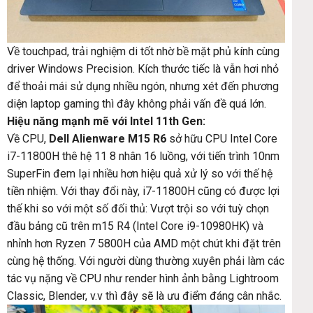
Về touchpad, trải nghiệm di tốt nhờ bề mặt phủ kính cùng
driver Windows Precision. Kích thước tiếc là vẫn hơi nhỏ
để thoải mái sử dụng nhiều ngón, nhưng xét đến phương
diện laptop gaming thì đây không phải vấn đề quá lớn.
Hiệu năng mạnh mẽ với Intel 11th Gen:
Về CPU,
Dell Alienware M15 R6
sở hữu CPU Intel Core
i7-11800H thê hệ 11 8 nhân 16 luồng, với tiến trình 10nm
SuperFin đem lại nhiều hơn hiệu quả xử lý so với thế hệ
tiền nhiệm. Với thay đổi này, i7-11800H cũng có được lợi
thế khi so với một số đối thủ: Vượt trội so với tuỳ chọn
đầu bảng cũ trên m15 R4 (Intel Core i9-10980HK) và
nhỉnh hơn Ryzen 7 5800H của AMD một chút khi đặt trên
cùng hệ thống. Với người dùng thường xuyên phải làm các
tác vụ nặng về CPU như render hình ảnh bằng Lightroom
Classic, Blender, v.v thì đây sẽ là ưu điểm đáng cân nhắc.