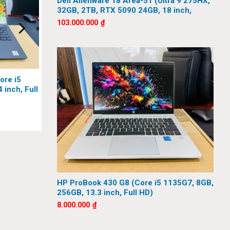
Dell Alienware 18 Area-51 (Ultra 9 275HX,
32GB, 2TB, RTX 5090 24GB, 18 inch,
QHD+, 300Hz)
103.000.000
₫
ore i5
 inch, Full
HP ProBook 430 G8 (Core i5 1135G7, 8GB,
256GB, 13.3 inch, Full HD)
8.000.000
₫