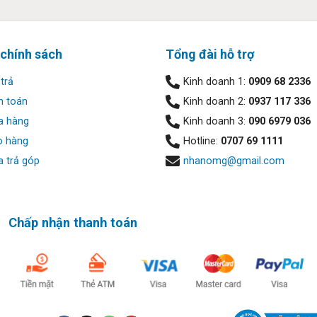
l Latitude 5420:
 chính sách
Tổng đài hỗ trợ
trả
Kinh doanh 1:
0909 68 2336
h toán
Kinh doanh 2:
0937 117 336
c chắn của dòng Latitude. Ngay từ cái nhìn đầu tiên, bạn sẽ cảm
a hàng
Kinh doanh 3:
090 6979 036
ại magie. Đây là một trong số ít những sản phẩm vượt qua nhữn
o hàng
Hotline:
0707 69 1111
bao gồm các tiêu chuẩn về độ rung, độ ẩm, nhiệt độ, độ cao, bụi 
 trả góp
nhanomg@gmail.com
Chấp nhận thanh toán