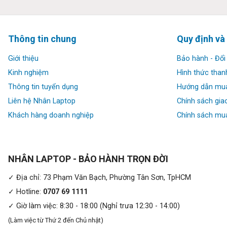
✔ HĐH: Windows 10 Pro
Đánh giá & hình ảnh hình ảnh thật
Del
Thông tin chung
Quy định và
Thiết kế:
Giới thiệu
Bảo hành - Đổi 
Kinh nghiệm
Hình thức than
Dell Latitude 5420 là một trong những sản phẩm bền bỉ và chắ
Thông tin tuyển dụng
Hướng dẫn mu
được độ cứng cáp của máy với bộ khung được làm bằng kim lo
Liên hệ Nhân Laptop
Chính sách gia
kiểm tra về độ bền và khả năng chống chịu đến từ quân sự Mỹ 
Khách hàng doanh nghiệp
Chính sách mua
NHÂN LAPTOP - BẢO HÀNH TRỌN ĐỜI
✓ Địa chỉ: 73 Phạm Văn Bạch, Phường Tân Sơn, TpHCM
✓ Hotline:
0707 69 1111
✓ Giờ làm việc: 8:30 - 18:00 (Nghỉ trưa 12:30 - 14:00)
(Làm việc từ Thứ 2 đến Chủ nhật)