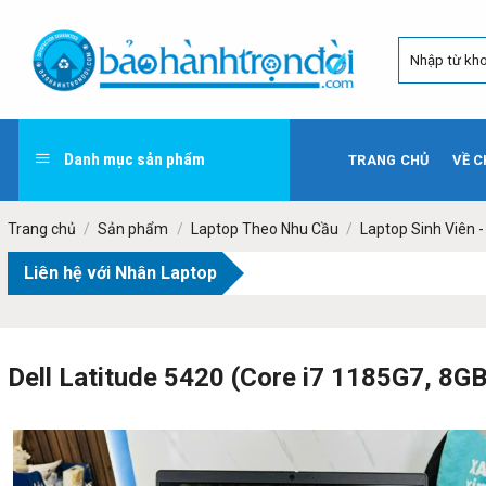
Skip
to
content
Danh mục sản phẩm
TRANG CHỦ
VỀ C
Trang chủ
/
Sản phẩm
/
Laptop Theo Nhu Cầu
/
Laptop Sinh Viên 
Liên hệ với Nhân Laptop
Dell Latitude 5420 (Core i7 1185G7, 8GB