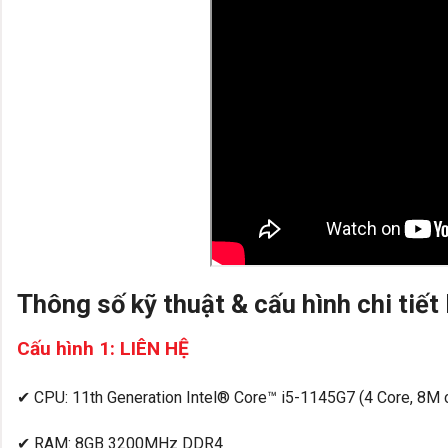
Thông số kỹ thuật & cấu hình chi tiết
Cấu hình 1: LIÊN HỆ
✔ CPU: 11th Generation Intel® Core™ i5-1145G7 (4 Core, 8M c
✔ RAM: 8GB 3200MHz DDR4