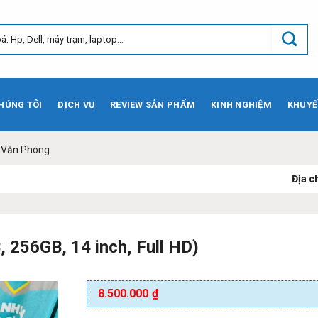
HÚNG TÔI
DỊCH VỤ
REVIEW SẢN PHẨM
KINH NGHIỆM
KHUYẾ
- Văn Phòng
Địa chỉ:
73 Phạm Vă
, 256GB, 14 inch, Full HD)
8.500.000
₫