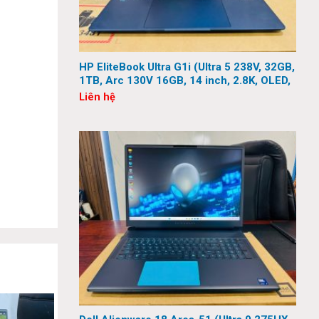
HP EliteBook Ultra G1i (Ultra 5 238V, 32GB,
1TB, Arc 130V 16GB, 14 inch, 2.8K, OLED,
Touch)
Liên hệ