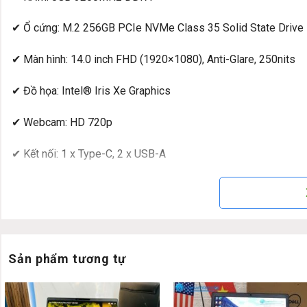
✔ Ổ cứng: M.2 256GB PCIe NVMe Class 35 Solid State Drive
✔ Màn hình: 14.0 inch FHD (1920×1080), Anti-Glare, 250nits
✔ Đồ họa: Intel® Iris Xe Graphics
✔ Webcam: HD 720p
✔ Kết nối: 1 x Type-C, 2 x USB-A
✔ Thời lượng pin: 4 Cell 63Whr ExpressChargeTM Capable Ba
✔ Trọng lượng: 1.37 Kg
✔ HĐH: Windows 10 Pro
Sản phẩm tương tự