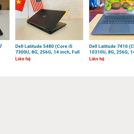
, 12 MB L3 cache, 4 cores, 8 threads), Intel® vPro™
7
Dell Latitude 5480 (Core i5
Dell Latitude 7410 (C
o
7300U, 8G, 256G, 14 inch, Full
10310U, 8G, 256G, 14
HD)
HD)
Liên hệ
Liên hệ
ttery