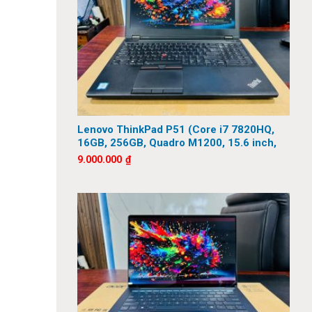
Lenovo ThinkPad P51 (Core i7 7820HQ,
16GB, 256GB, Quadro M1200, 15.6 inch,
FHD)
9.000.000
₫