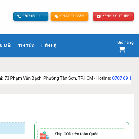
0707.69.1111
CHAT TƯ VẤN
KÊNH YOUTUBE
Giỏ hàng
N MÃI
TIN TỨC
LIÊN HỆ
n Bạch, Phường Tân Sơn, TP.HCM - Hotline:
0707 69 1111
Ship COD trên toàn Quốc