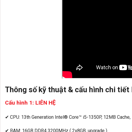
Thông số kỹ thuật & cấu hình chi tiết
Cấu hình 1: LIÊN HỆ
✔ CPU: 13th Generation Intel® Core™ i5-1350P, 12MB Cache, 1
✔ RAM: 16GB DDR4 3200MHz ( 2x8GB, upgrade )