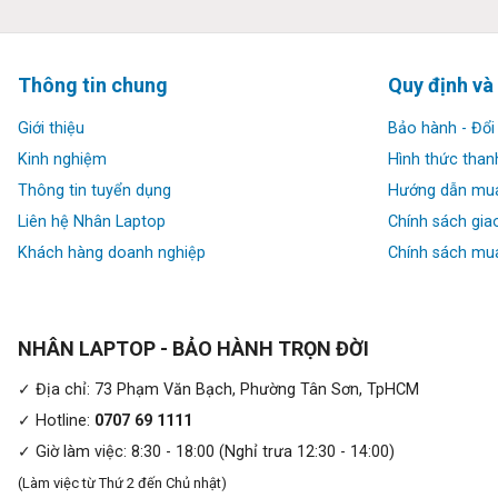
✔ HĐH: Windows 11 Pro
Đánh giá & hình ảnh hình ảnh thật
Del
Thông tin chung
Quy định và
Dell Latitude 5440 – Cùng
Giới thiệu
Bảo hành - Đổi 
Hiệu suất và khả năng mở rộng tối đa:
Kinh nghiệm
Hình thức than
Laptop Dell Latitude 5440 (2023) hoạt động ở năng suất tối đa
Thông tin tuyển dụng
Hướng dẫn mu
chạy trên bộ xử lý Intel Core thế hệ thứ 13 ở dòng U hoặc P-se
Liên hệ Nhân Laptop
Chính sách gia
DDR5 tùy chọn lên đến 64GB. Nhiệt tiên tiến với quạt mới lớn hơ
Khách hàng doanh nghiệp
Chính sách mua
ExpressCharge phân tích mức sử dụng để kéo dài thời gian ch
quá mức để kéo dài tuổi thọ pin. Tùy chọn card đồ họa rời NVI
NHÂN LAPTOP - BẢO HÀNH TRỌN ĐỜI
✓ Địa chỉ: 73 Phạm Văn Bạch, Phường Tân Sơn, TpHCM
✓ Hotline:
0707 69 1111
✓ Giờ làm việc: 8:30 - 18:00 (Nghỉ trưa 12:30 - 14:00)
(Làm việc từ Thứ 2 đến Chủ nhật)