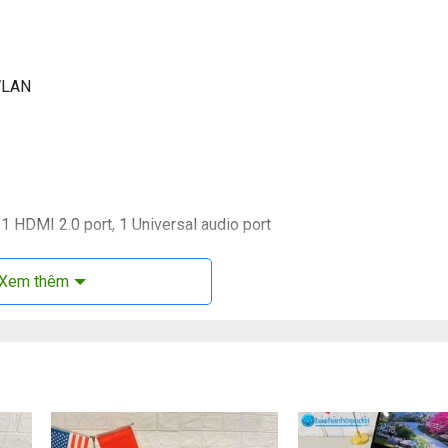
 WLAN
 1 HDMI 2.0 port, 1 Universal audio port
pe-C, TCO Gen9 compliant
Xem thêm