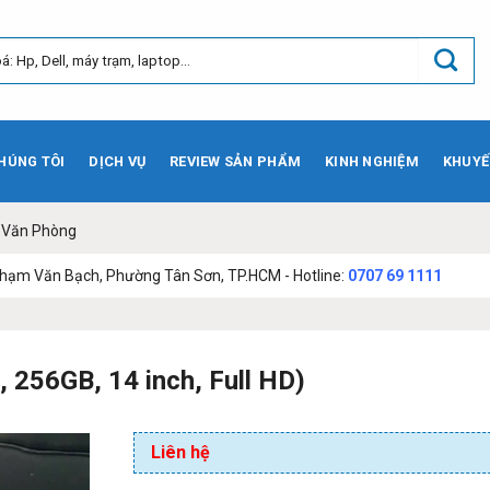
HÚNG TÔI
DỊCH VỤ
REVIEW SẢN PHẨM
KINH NGHIỆM
KHUYẾ
- Văn Phòng
h, Phường Tân Sơn, TP.HCM - Hotline:
0707 69 1111
, 256GB, 14 inch, Full HD)
Liên hệ