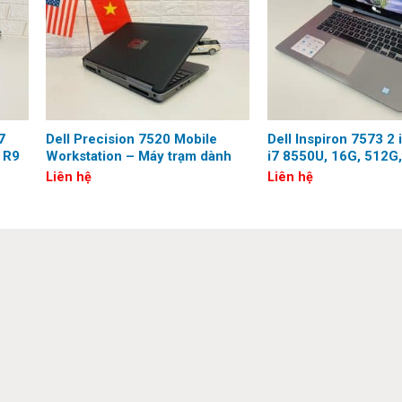
, 12 Threads, 12MB Cache, 3.90 GHz up to 5.20 GHz)
7
Dell Precision 7520 Mobile
Dell Inspiron 7573 2 
 R9
Workstation – Máy trạm dành
i7 8550U, 16G, 512G,
cho Kỹ sư & Kiến trúc sư
FHD, Touch)
D Cam, WLAN
Liên hệ
Liên hệ
 1 HDMI 2.0 port, 1 Universal audio port
pe-C, TCO Gen9 compliant