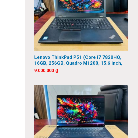
Lenovo ThinkPad P51 (Core i7 7820HQ,
16GB, 256GB, Quadro M1200, 15.6 inch,
FHD)
9.000.000
₫