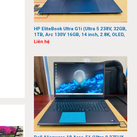
HP EliteBook Ultra G1i (Ultra 5 238V, 32GB,
1TB, Arc 130V 16GB, 14 inch, 2.8K, OLED,
Touch)
Liên hệ