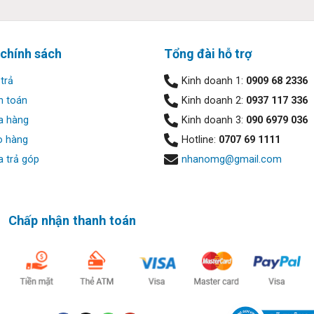
l Latitude 5440 (2023):
 chính sách
Tổng đài hỗ trợ
 bạn làm việc không mệt mỏi cả ngày
trả
Kinh doanh 1:
0909 68 2336
h toán
Kinh doanh 2:
0937 117 336
 tại nhiều nơi hơn và bảo mật phần cứng tích hợp bổ sung với Int
a hàng
Kinh doanh 3:
090 6979 036
ries. Thời gian phản hồi nhanh và hiệu suất được cải thiện với bộ
o hàng
Hotline:
0707 69 1111
n giúp thiết bị của bạn mát mẻ và yên tĩnh. Pin thế hệ tiếp theo v
 trả góp
nhanomg@gmail.com
ạy và sạc nhanh hơn khi bạn cần tăng năng lượng. Sạc nâng cao
DIA MX550 giúp tăng tốc hiệu suất máy tính xách tay của bạn.
Chấp nhận thanh toán