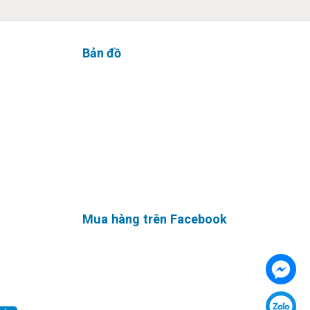
Bản đồ
el vPro,
 nhớ
ới
 ngăn sạc
Mua hàng trên Facebook