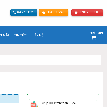
0707.69.1111
CHAT TƯ VẤN
KÊNH YOUTUBE
Giỏ hàng
N MÃI
TIN TỨC
LIÊN HỆ
Ship COD trên toàn Quốc