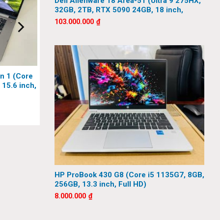
Dell Alienware 18 Area-51 (Ultra 9 275HX,
32GB, 2TB, RTX 5090 24GB, 18 inch,
QHD+, 300Hz)
103.000.000
₫
in 1 (Core
 15.6 inch,
HP ProBook 430 G8 (Core i5 1135G7, 8GB,
256GB, 13.3 inch, Full HD)
8.000.000
₫