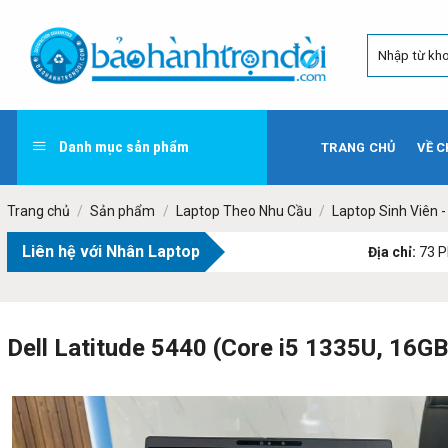
Skip
to
content
Danh mục sản phẩm
TRANG CHỦ
VỀ C
Trang chủ
/
Sản phẩm
/
Laptop Theo Nhu Cầu
/
Laptop Sinh Viên 
Liên hệ với Nhân Laptop
Địa chỉ:
73 Phạm Văn Bạc
Dell Latitude 5440 (Core i5 1335U, 16GB