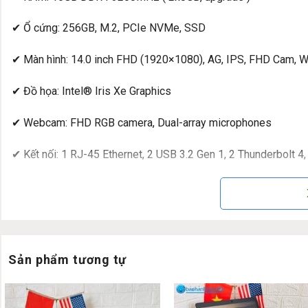
✔ Ổ cứng: 256GB, M.2, PCIe NVMe, SSD
✔ Màn hình: 14.0 inch FHD (1920×1080), AG, IPS, FHD Cam,
✔ Đồ họa: Intel® Iris Xe Graphics
✔ Webcam: FHD RGB camera, Dual-array microphones
✔ Kết nối: 1 RJ-45 Ethernet, 2 USB 3.2 Gen 1, 2 Thunderbolt 4,
✔ Thời lượng pin: 3 Cell, 54 Wh with 65W AC adapter, USB Ty
✔ Trọng lượng: 1.36 Kg
✔ HĐH: Windows 11 Pro
Sản phẩm tương tự