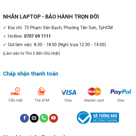
chỉnh mức hiệu suất ở những nơi bạn cần nhất.
NHÂN LAPTOP - BẢO HÀNH TRỌN ĐỜI
✓ Địa chỉ: 73 Phạm Văn Bạch, Phường Tân Sơn, TpHCM
✓ Hotline:
0707 69 1111
✓ Giờ làm việc: 8:30 - 18:00 (Nghỉ trưa 12:30 - 14:00)
(Làm việc từ Thứ 2 đến Chủ nhật)
Chấp nhận thanh toán
ExpressSign-in: Làm việc nhanh hơn bao giờ hết. Cảm
biến tiệm cận Dell Latitude 7310 2-in-1 được kích hoạt
bởi Intel® Công nghệ cảm biến ngữ cảnh phát hiện sự
hiện diện của bạn để ngay lập tức khởi động và đăng
nhập thông qua camera IR và Windows Hello, và khi bạn