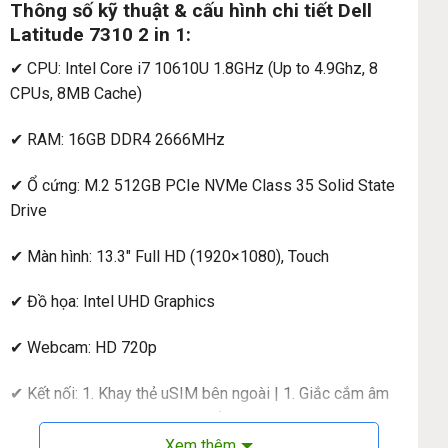
Thông số kỹ thuật & cấu hình chi tiết Dell
Latitude 7310 2 in 1:
✔ CPU: Intel Core i7 10610U 1.8GHz (Up to 4.9Ghz, 8
CPUs, 8MB Cache)
✔ RAM: 16GB DDR4 2666MHz
✔ Ổ cứng: M.2 512GB PCIe NVMe Class 35 Solid State
Drive
✔ Màn hình: 13.3″ Full HD (1920×1080), Touch
✔ Đồ họa: Intel UHD Graphics
✔ Webcam: HD 720p
✔ Kết nối: 1. Khay thẻ uSIM bên ngoài | 1. Giắc cắm âm
thanh đa năng | 1. USB 3.2 Thế hệ 1 với Powershare | 1.
Khe khóa hình nêm | 1. HDMI 2.0 | 1. Thunderbolt ™ 3 với
Xem thêm