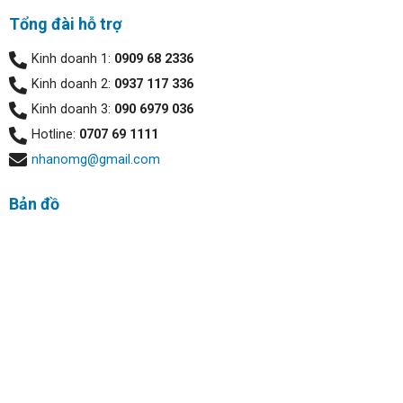
Tổng đài hỗ trợ
Kinh doanh 1:
0909 68 2336
Kinh doanh 2:
0937 117 336
Kinh doanh 3:
090 6979 036
Hotline:
0707 69 1111
nhanomg@gmail.com
Bản đồ
Công nghệ ExpressResponse ưu tiên khởi chạy các úng
dụng phần mềm Và nếu bạn không thể sạc hệ thống của
mình ngay lập tức, nó sẽ tinh tế điều chỉnh cài đặt để bảo
toàn tài nguyên, chẳng hạn như làm mờ màn hình hoặc tắt
Bluetooth khi không sử dụng. thường xuyên của người
dùng và công nghệ AI và Intel® Adaptix™ tích hợp để điều