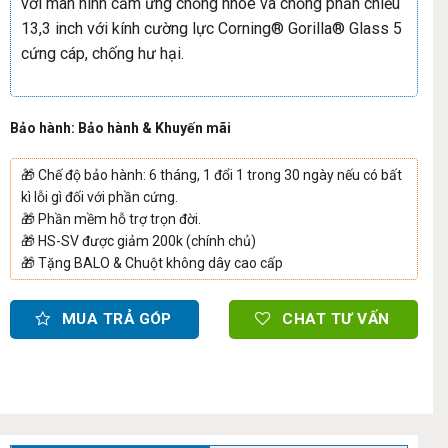
với màn hình cảm ứng chống nhòe và chống phản chiếu
13,3 inch với kính cường lực Corning® Gorilla® Glass 5
cứng cáp, chống hư hại.
Bảo hành: Bảo hành & Khuyến mãi
🎁
Chế độ bảo hành: 6 tháng, 1 đổi 1 trong 30 ngày nếu có bất
kì lỗi gì đối với phần cứng.
🎁
Phần mềm hỗ trợ trọn đời.
🎁
HS-SV được giảm 200k (chính chủ)
🎁
Tặng BALO & Chuột không dây cao cấp
MUA TRẢ GÓP
CHAT TƯ VẤN