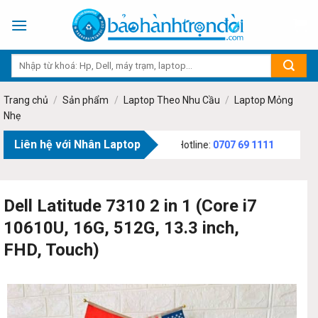
Skip
to
content
Trang chủ
/
Sản phẩm
/
Laptop Theo Nhu Cầu
/
Laptop Mỏng
Nhẹ
Liên hệ với Nhân Laptop
Bạch, Phường Tân Sơn, TP.HCM - Hotline:
0707 69 1111
Dell Latitude 7310 2 in 1 (Core i7
10610U, 16G, 512G, 13.3 inch,
FHD, Touch)