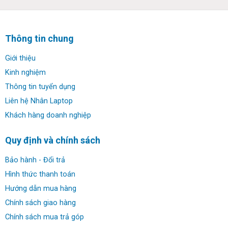
Thông tin chung
Giới thiệu
Kinh nghiệm
Thông tin tuyển dụng
Liên hệ Nhân Laptop
Khách hàng doanh nghiệp
Quy định và chính sách
Tính năng thông minh Dell Latitude 7310 2-in-1:
Bảo hành - Đổi trả
Dell Latitude 7310 2-in-1 có sẵn hệ điều hành Windows
Hình thức thanh toán
10 , và sử dụng một nền tảng AI đầu tiên tìm hiểu cách
Hướng dẫn mua hàng
bạn làm việc và liên tục thích nghi với phong cách của
Chính sách giao hàng
bạn để tạo ra trải nghiệm thông minh hơn, cá nhân hóa và
Chính sách mua trả góp
hiệu quả.