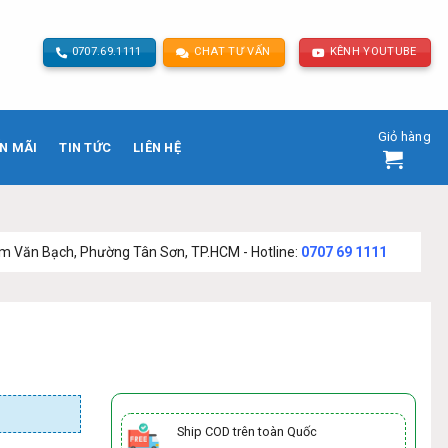
0707.69.1111
CHAT TƯ VẤN
KÊNH YOUTUBE
Giỏ hàng
N MÃI
TIN TỨC
LIÊN HỆ
ường Tân Sơn, TP.HCM - Hotline:
0707 69 1111
Ship COD trên toàn Quốc