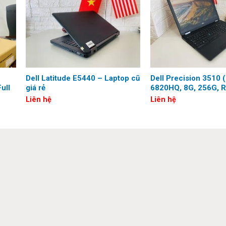
lựa chọn tối ưu cho các chuyên gia bận rộn.
Dell Latitude E5440 – Laptop cũ
Dell Precision 3510 
ull
giá rẻ
6820HQ, 8G, 256G, 
360M, 15.6 inch, Full
Liên hệ
Liên hệ