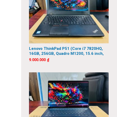
Lenovo ThinkPad P51 (Core i7 7820HQ,
16GB, 256GB, Quadro M1200, 15.6 inch,
FHD)
9.000.000
₫