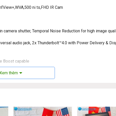
mfView+,WVA,500 ni ts,FHD IR Cam
 camera shutter, Temporal Noise Reduction for high image qual
iversal audio jack, 2x Thunderbolt™4.0 with Power Delivery & Di
ge Boost capable
Xem thêm
titude 7350 2 in 1:
 thông thường mà là người bạn đồng hành đáng tin cậy, mang đến 
giải trí của người dùng. Với thiết kế thanh lịch, hiệu năng cao cấp