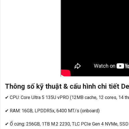
Thông số kỹ thuật & cấu hình chi tiết De
✔ CPU: Core Ultra 5 135U vPRO (12MB cache, 12 cores, 14 th
✔ RAM: 16GB, LPDDR5x, 6400 MT/s (onboard)
✔ Ổ cứng: 256GB, 1TB M.2 2230, TLC PCIe Gen 4 NVMe, SSD