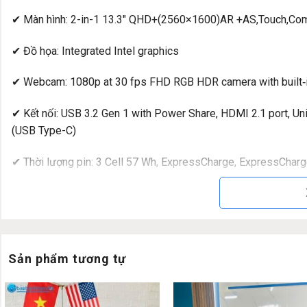
✔ Màn hình: 2-in-1 13.3″ QHD+(2560×1600)AR +AS,Touch,Co
✔ Đồ họa: Integrated Intel graphics
✔ Webcam: 1080p at 30 fps FHD RGB HDR camera with built‐in
✔ Kết nối: USB 3.2 Gen 1 with Power Share, HDMI 2.1 port, Un
(USB Type-C)
✔ Thời lượng pin: 3 Cell 57 Wh, ExpressCharge, ExpressChar
✔ Trọng lượng: Aluminum 1.297 kg, Ultralight 0.989 kg
✔ HĐH: Windows 10 Pro
Đánh giá chi tiết & hình ảnh thật Dell La
Sản phẩm tương tự
Dell Latitude 7350 2 in 1
không chỉ là một thiết bị công nghệ
hoạt và hiệu suất mạnh mẽ để hỗ trợ tối đa nhu cầu công việc và 