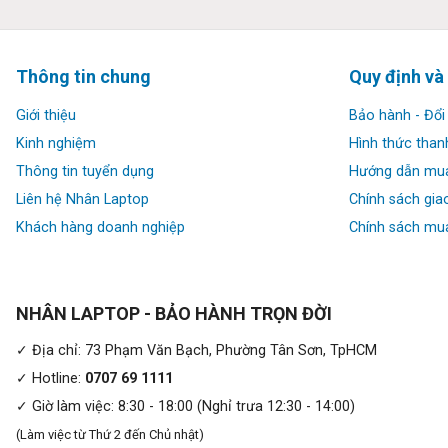
Thông tin chung
Quy định và
Giới thiệu
Bảo hành - Đổi 
Kinh nghiệm
Hình thức than
Thông tin tuyển dụng
Hướng dẫn mu
Thiết kế thanh thoát, bền bỉ và hiện đại:
Liên hệ Nhân Laptop
Chính sách gia
Dell Latitude 7350 2 in 1
ghi điểm với thiết kế nhôm nguyên k
Khách hàng doanh nghiệp
Chính sách mua
NHÂN LAPTOP - BẢO HÀNH TRỌN ĐỜI
✓ Địa chỉ: 73 Phạm Văn Bạch, Phường Tân Sơn, TpHCM
✓ Hotline:
0707 69 1111
✓ Giờ làm việc: 8:30 - 18:00 (Nghỉ trưa 12:30 - 14:00)
(Làm việc từ Thứ 2 đến Chủ nhật)