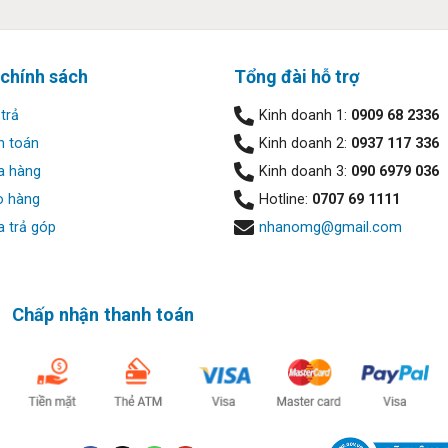
 chính sách
Tổng đài hỗ trợ
trả
Kinh doanh 1:
0909 68 2336
h toán
Kinh doanh 2:
0937 117 336
a hàng
Kinh doanh 3:
090 6979 036
o hàng
Hotline:
0707 69 1111
hối tinh xảo, trọng lượng nhẹ chỉ 1.29kg và độ mỏng 16.45mm.
 trả góp
nhanomg@gmail.com
Chấp nhận thanh toán