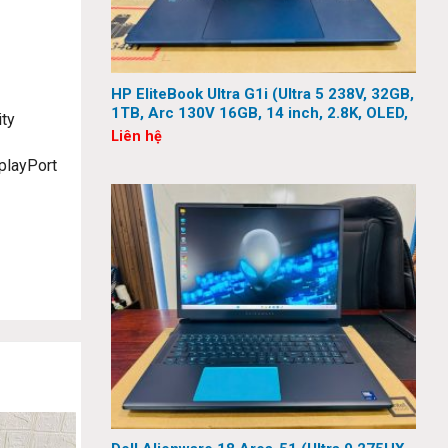
HP EliteBook Ultra G1i (Ultra 5 238V, 32GB,
1TB, Arc 130V 16GB, 14 inch, 2.8K, OLED,
ity
Touch)
Liên hệ
splayPort
sự linh
, tính di