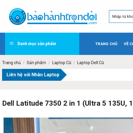
Skip
to
content
Danh mục sản phẩm
TRANG CHỦ
VỀ C
Trang chủ
/
Sản phẩm
/
Laptop Cũ
/
Laptop Dell Cũ
Liên hệ với Nhân Laptop
Dell Latitude 7350 2 in 1 (Ultra 5 135U,