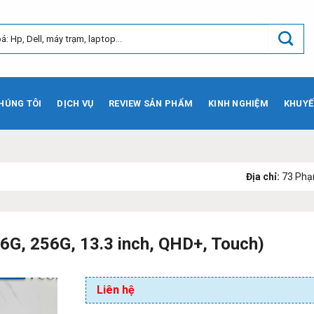
HÚNG TÔI
DỊCH VỤ
REVIEW SẢN PHẨM
KINH NGHIỆM
KHUYẾ
Địa chỉ:
73 Phạm Văn Bạch, Ph
 16G, 256G, 13.3 inch, QHD+, Touch)
Liên hệ