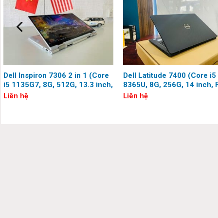
động vượt trội và hệ thống bảo mật tiên tiến, sản phẩm này là 
Dell Inspiron 7306 2 in 1 (Core
Dell Latitude 7400 (Core i5
i5 1135G7, 8G, 512G, 13.3 inch,
8365U, 8G, 256G, 14 inch, F
Full HD)
HD)
Liên hệ
Liên hệ