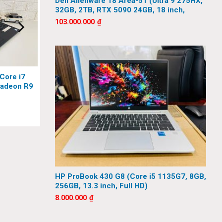
Dell Alienware 18 Area-51 (Ultra 9 275HX,
32GB, 2TB, RTX 5090 24GB, 18 inch,
QHD+, 300Hz)
103.000.000
₫
(Core i7
Radeon R9
 HD)
HP ProBook 430 G8 (Core i5 1135G7, 8GB,
256GB, 13.3 inch, Full HD)
8.000.000
₫