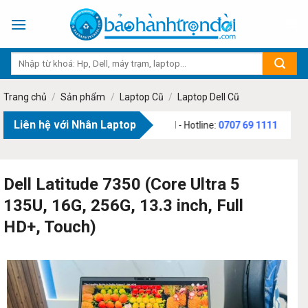
Skip
to
content
Trang chủ
/
Sản phẩm
/
Laptop Cũ
/
Laptop Dell Cũ
Liên hệ với Nhân Laptop
 Văn Bạch, Phường Tân Sơn, TP.HCM - Hotline:
0707 69 1111
Dell Latitude 7350 (Core Ultra 5
135U, 16G, 256G, 13.3 inch, Full
HD+, Touch)