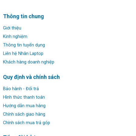
Bản Platium nhôm bạn cũng có thể chọn giữa máy tính
bản basic hoặc kiểu dáng 2-in-1 cho phép bạn làm việc ở
Thông tin chung
4 chế độ khác nhau. Được thiết kế để mang lại hiệu quả
Giới thiệu
máy tính xách tay thương mại cao cấp duy nhất trên thế
Kinh nghiệm
giới có công nghệ đèn nền Mini-LED tiết kiệm pin tùy
chọn, giúp giảm mức sử dụng năng lượng bàn phím tới
Thông tin tuyển dụng
75%.
Liên hệ Nhân Laptop
Khách hàng doanh nghiệp
Quy định và chính sách
Bảo hành - Đổi trả
Hình thức thanh toán
Hướng dẫn mua hàng
Chính sách giao hàng
Chính sách mua trả góp