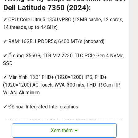
Dell Latitude 7350 (2024):
✔ CPU: Core Ultra 5 135U vPRO (12MB cache, 12 cores,
14 threads, up to 4.4GHz)
✔ RAM: 16GB, LPDDR5x, 6400 MT/s (onboard)
✔ Ổ cứng: 256GB, 1TB M.2 2230, TLC PCIe Gen 4 NVMe,
SSD
✔ Màn hình: 13.3″ FHD+ (1920×1200) IPS, FHD+
(1920×1200) AG Touch, WVA, 300 nits, FHD IR Cam+IP,
WLAN, Aluminum
✔ Đồ họa: Integrated Intel graphics
✔ Webcam: 1080p at 30 fps FHD RGB HDR camera with
built‐in camera shutter, Temporal Noise Reduction for
Xem thêm
high image quality