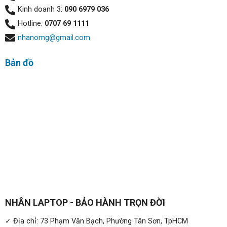
Kinh doanh 3:
090 6979 036
Hotline:
0707 69 1111
nhanomg@gmail.com
Bản đồ
Về chất liệu, toàn bộ máy được chế tác từ nhôm nguyên
khối; mang lại sự chắc chắn khi cân nặng chỉ 1.4kg với
kích thước 0.7 x 13.4 x 8.49 inch – 1 trọng lượng quá nhẹ
với chiếc máy tính xách tay 15 inch. Bạn sẽ dễ dàng bỏ
chiếc máy vào balo và mang theo mỗi ngày dễ dàng.
NHÂN LAPTOP - BẢO HÀNH TRỌN ĐỜI
✓ Địa chỉ: 73 Phạm Văn Bạch, Phường Tân Sơn, TpHCM