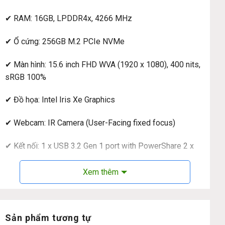
✔ RAM: 16GB, LPDDR4x, 4266 MHz
✔ Ổ cứng: 256GB M.2 PCIe NVMe
✔ Màn hình: 15.6 inch FHD WVA (1920 x 1080), 400 nits,
sRGB 100%
✔ Đồ họa: Intel Iris Xe Graphics
✔ Webcam: IR Camera (User-Facing fixed focus)
✔ Kết nối: 1 x USB 3.2 Gen 1 port with PowerShare 2 x
Thunderbolt 4 ports with DisplayPort Alt
Mode/USB4/Power Delivery 1 x HDMI 2.0 port 1 x
Xem thêm
Universal audio jack 1 x microSD-card slot 1 x Fingerprint
Reader
Sản phẩm tương tự
✔ Thời lượng pin: 49 Wh Lithium-Ion