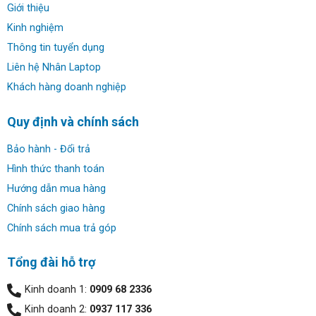
Giới thiệu
Kinh nghiệm
Thông tin tuyển dụng
Liên hệ Nhân Laptop
Khách hàng doanh nghiệp
Quy định và chính sách
Thiết kế Dell Latitude 9520 (2021):
Vì là dòng cao cấp nhất của Latitude nên Dell rất quan
Bảo hành - Đổi trả
tâm đến thiết kế trên 9520 2021 này. Toàn bộ thân máy
Hình thức thanh toán
được bao phủ một màu xám đậm cũng logo Dell cnc ở
Hướng dẫn mua hàng
giữa giúp cho máy trở nên vô cùng nổi bật. Thật đơn giản
Chính sách giao hàng
nhưng đầy tinh tế!
Chính sách mua trả góp
Tổng đài hỗ trợ
Kinh doanh 1:
0909 68 2336
Kinh doanh 2:
0937 117 336