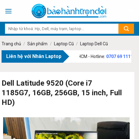
Skip
to
content
Trang chủ
/
Sản phẩm
/
Laptop Cũ
/
Laptop Dell Cũ
Liên hệ với Nhân Laptop
 Phạm Văn Bạch, Phường Tân Sơn, TP.HCM - Hotline:
0707 69 1111
Dell Latitude 9520 (Core i7
1185G7, 16GB, 256GB, 15 inch, Full
HD)