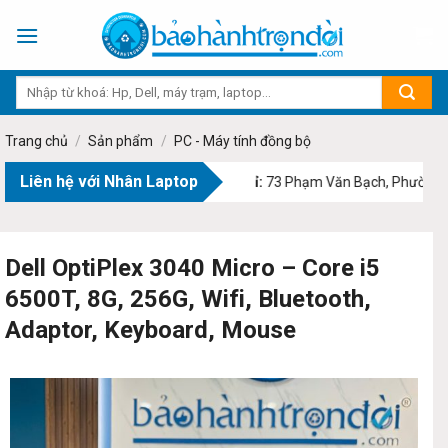
Skip
to
content
Trang chủ
/
Sản phẩm
/
PC - Máy tính đồng bộ
Liên hệ với Nhân Laptop
Địa chỉ:
73 Phạm Văn Bạch, Phường Tân Sơ
Dell OptiPlex 3040 Micro – Core i5
6500T, 8G, 256G, Wifi, Bluetooth,
Adaptor, Keyboard, Mouse