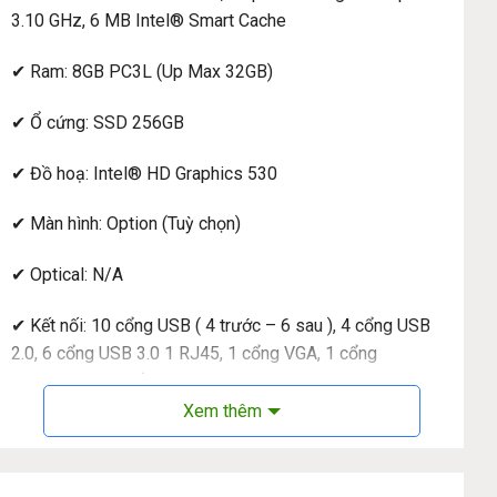
3.10 GHz, 6 MB Intel® Smart Cache
✔ Ram: 8GB PC3L (Up Max 32GB)
✔ Ổ cứng: SSD 256GB
✔ Đồ hoạ: Intel® HD Graphics 530
✔ Màn hình: Option (Tuỳ chọn)
✔ Optical: N/A
✔ Kết nối: 10 cổng USB ( 4 trước – 6 sau ), 4 cổng USB
2.0, 6 cổng USB 3.0 1 RJ45, 1 cổng VGA, 1 cổng
DisplayPort, 1 cổng HDMI, 2 đường vào cho MIC và
Stereo, 2 đường ra âm thanh
Xem thêm
✔ Cân nặng: 1.18Kg