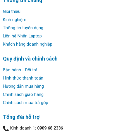
Thông tin chung
Giới thiệu
Kinh nghiệm
Thông tin tuyển dụng
Liên hệ Nhân Laptop
Khách hàng doanh nghiệp
Dell OptiPlex 3040 Micro
sử dụng main chipset Intel
Quy định và chính sách
H110 hỗ trợ bộ vi xử lý thế hệ thứ 6 dòng Intel Core i,
celeron Dual Core, Pentium Dual Core mang lại hiệu suất
Bảo hành - Đổi trả
vượt trội đáp ứng khối lượng công việc lớn cho văn
Hình thức thanh toán
phòng, game, thiết kế, xử lý đồ họa.
Hướng dẫn mua hàng
Chính sách giao hàng
Chính sách mua trả góp
Tổng đài hỗ trợ
Kinh doanh 1:
0909 68 2336