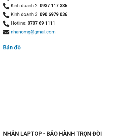
Kinh doanh 2:
0937 117 336
Kinh doanh 3:
090 6979 036
Hotline:
0707 69 1111
nhanomg@gmail.com
Bản đồ
Với 2 khe ram DDR3 PC3L hỗ trợ tối đa đến 16GB DDR3
PC3L bus 1600/1866 MHz
Nâng cấp dễ dàng với 2 cổng PCIe x16 cho card đồ họa
rời, card sound hay wifi. Máy tính Dell 3040 kết nối dễ
dàng với cổng USB 3.0 truyền tải tốc độ cao hay kết nối
các thiết bị ngoại vi một cách linh hoạt.
NHÂN LAPTOP - BẢO HÀNH TRỌN ĐỜI