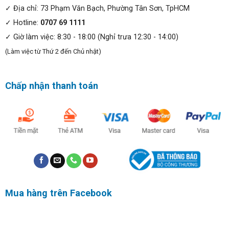
✓ Địa chỉ: 73 Phạm Văn Bạch, Phường Tân Sơn, TpHCM
✓ Hotline:
0707 69 1111
✓ Giờ làm việc: 8:30 - 18:00 (Nghỉ trưa 12:30 - 14:00)
(Làm việc từ Thứ 2 đến Chủ nhật)
Chấp nhận thanh toán
Đối tượng khách hàng:
Máy đồng bộ
Dell OptiPlex 3040 Micro
là sự lựa chọn
lý tưởng cho doanh nghiệp, người dùng yêu cầu hiệu suất
vượt trội, đáng tin cậy.
Sử dụng nhu cầu văn phòng cho kinh doanh, kế toán; nhu
Mua hàng trên Facebook
cầu học tập, giải trí internet xem phim nghe nhạc chất
lượng cao. Máy hoàn toàn đáp ứng cho công việc thiết kế
đồ họa, xử lý hình ảnh, cho các game thủ trải nghiệm hình