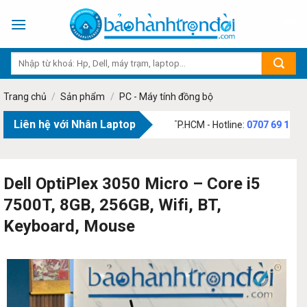
Skip
to
content
Trang chủ
/
Sản phẩm
/
PC - Máy tính đồng bộ
Liên hệ với Nhân Laptop
73 Phạm Văn Bạch, Phường Tân Sơn, TP.HCM - Hotline:
0707 69 1111
Dell OptiPlex 3050 Micro – Core i5
7500T, 8GB, 256GB, Wifi, BT,
Keyboard, Mouse