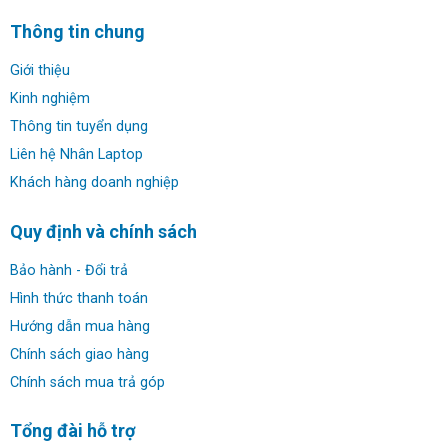
Thông tin chung
Giới thiệu
Kinh nghiệm
Thiết kế siêu gọn nhẹ:
Thông tin tuyển dụng
Thật khó có thể tưởng tượng một chiếc máy tính có thể
Liên hệ Nhân Laptop
thu gọn đến như vậy, máy tính mini Dell Optiplex 3050
Khách hàng doanh nghiệp
Micro không chỉ là một chiếc máy tính mà còn là một thiết
bị thông minh cực kỳ nhỏ gọn chỉ nặng 1,28 kg sẵn sàng
Quy định và chính sách
cùng bạn làm việc ở bất kỳ nơi đâu, tại nhà, văn phòng
hoặc bất kỳ nơi nào bạn đến.
Bảo hành - Đổi trả
Hình thức thanh toán
Hướng dẫn mua hàng
Chính sách giao hàng
Chính sách mua trả góp
Tổng đài hỗ trợ