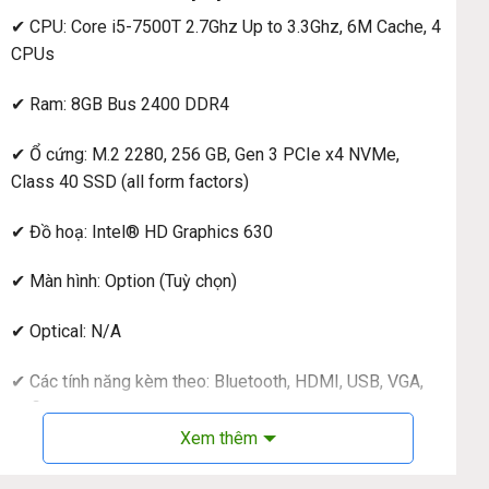
✔ CPU: Core i5-7500T 2.7Ghz Up to 3.3Ghz, 6M Cache, 4
CPUs
✔ Ram: 8GB Bus 2400 DDR4
✔ Ổ cứng: M.2 2280, 256 GB, Gen 3 PCIe x4 NVMe,
Class 40 SSD (all form factors)
✔ Đồ hoạ: Intel® HD Graphics 630
✔ Màn hình: Option (Tuỳ chọn)
✔ Optical: N/A
✔ Các tính năng kèm theo: Bluetooth, HDMI, USB, VGA,
Wifi N 150Mbps 2.4GHz, 1x DisplayPort™ 1.4; 1x HDMI
Xem thêm
✔ Cân nặng: 1.3 Kg