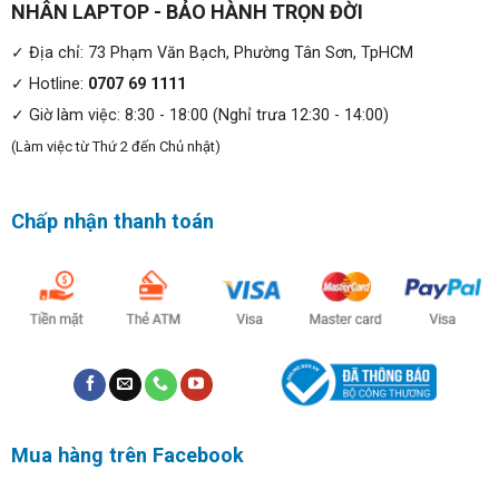
NHÂN LAPTOP - BẢO HÀNH TRỌN ĐỜI
✓ Địa chỉ: 73 Phạm Văn Bạch, Phường Tân Sơn, TpHCM
✓ Hotline:
0707 69 1111
✓ Giờ làm việc: 8:30 - 18:00 (Nghỉ trưa 12:30 - 14:00)
(Làm việc từ Thứ 2 đến Chủ nhật)
Chấp nhận thanh toán
Kết nối hoàn hảo:
Mặc dù đạt đến độ mỏng nhẹ Dell Optiplex 3050 Micro
vẫn được trang bị đầy đủ những kết nối cần thiết. Kết nối
HDMI giúp bạn thật dễ dàng kết nối với màn hình máy
tính, tivi, biến chúng thành chiếc máy tính để làm việc bất
cứ lúc nào. Các cổng USB 3.0 và USB 2.0, Display Port
1.2 kèm theo cho các phương án kết nối linh hoạt .
Mua hàng trên Facebook