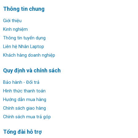
Thông tin chung
Giới thiệu
Kinh nghiệm
Thông tin tuyển dụng
Liên hệ Nhân Laptop
Khách hàng doanh nghiệp
Khung máy có khả năng chống xoắn vặn, cong vênh tốt.
Phần kê tay chắc chắn, bản lề vững giữ màn hình ổn định
Quy định và chính sách
tại vị trí. Độ cứng, chắc của nắp màn hình được đánh giá
là trên mức trung bình. Với một lực vừa phải, bạn hoàn
Bảo hành - Đổi trả
toàn có thể làm cong nó.
Hình thức thanh toán
Hướng dẫn mua hàng
Bàn phím và Touchpad:
Chính sách giao hàng
Dell Precision 3530 có bố cục hợp lý với bộ bàn phím
Chính sách mua trả góp
cùng với phần kê tay rộng rãi. Bàn phím cho trải nghiệm
gõ phím hồi lâu dễ chịu, hành trình phím sâu, các nút phím
Tổng đài hỗ trợ
trũng ở giữa và cảm giác mềm. Ngoài ra còn có option