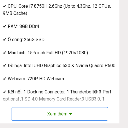
✔ CPU: Core i7 8750H 2.6Ghz (Up to 4.3Ghz, 12 CPUs,
9MB Cache)
✔ RAM: 8GB DDr4
✔ Ổ cứng: 256G SSD
✔ Màn hình: 15.6 inch Full HD (1920×1080)
✔ Đồ họa: Intel UHD Graphics 630 & Nvidia Quadro P600
✔ Webcam: 720P HD Webcam
✔ Kết nối: 1 Docking Connector, 1 Thunderbolt® 3 Port
optional ,1 SD 4.0 Memory Card Reader,3 USB3.0, 1
PowerShare Capable, 1 HDMI
Xem thêm
✔ Thời lượng pin: 68Hw