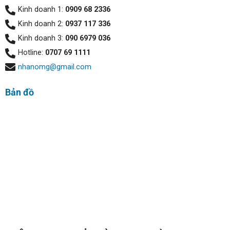
Kinh doanh 1:
0909 68 2336
đèn led bàn phím sáng trắng với 2 cấp độ sáng khác
nhau hỗ trợ người dùng trong điều kiện môi trường thiếu
Kinh doanh 2:
0937 117 336
sáng.
Kinh doanh 3:
090 6979 036
Hotline:
0707 69 1111
nhanomg@gmail.com
Bản đồ
Touchpad mang lại trải nghiệm di chuột tốt và khả năng