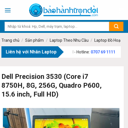
Skip
to
content
Trang chủ
/
Sản phẩm
/
Laptop Theo Nhu Cầu
/
Laptop Đồ Hoạ
Liên hệ với Nhân Laptop
 Văn Bạch, Phường Tân Sơn, TP.HCM - Hotline:
0707 69 1111
Dell Precision 3530 (Core i7
8750H, 8G, 256G, Quadro P600,
15.6 inch, Full HD)