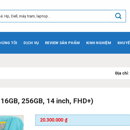
HÚNG TÔI
DỊCH VỤ
REVIEW SẢN PHẨM
KINH NGHIỆM
KHUYẾ
Địa chỉ:
73 Phạm Văn 
, 16GB, 256GB, 14 inch, FHD+)
20.300.000
₫