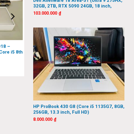
Dell Alienware 18 Area-51 (Ultra 9 275HX,
32GB, 2TB, RTX 5090 24GB, 18 inch,
QHD+, 300Hz)
103.000.000
₫
018 –
ore i5 8th
 Ssd,
3.2 Gen 1
HP ProBook 430 G8 (Core i5 1135G7, 8GB,
256GB, 13.3 inch, Full HD)
8.000.000
₫