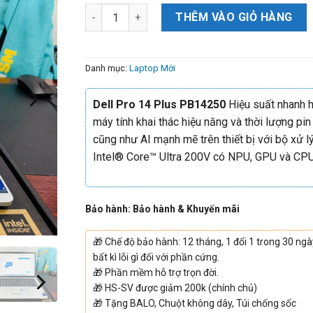
THÊM VÀO GIỎ HÀNG
Danh mục:
Laptop Mới
Dell Pro 14 Plus PB14250
Hiệu suất nhanh h
máy tính khai thác hiệu năng và thời lượng pin
cũng như AI mạnh mẽ trên thiết bị với bộ xử l
Intel® Core™ Ultra 200V có NPU, GPU và CPU
Bảo hành: Bảo hành & Khuyến mãi
🎁
Chế độ bảo hành: 12 tháng, 1 đổi 1 trong 30 ngà
bất kì lỗi gì đối với phần cứng.
🎁
Phần mềm hỗ trợ trọn đời.
🎁
HS-SV được giảm 200k (chính chủ)
🎁
Tặng BALO, Chuột không dây, Túi chống sốc