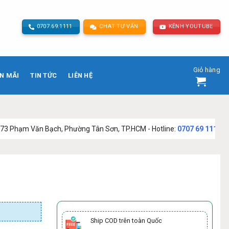
0707.69.1111
CHAT TƯ VẤN
KÊNH YOUTUBE
Giỏ hàng
N MÃI
TIN TỨC
LIÊN HỆ
Bạch, Phường Tân Sơn, TP.HCM - Hotline:
0707 69 1111
Ship COD trên toàn Quốc