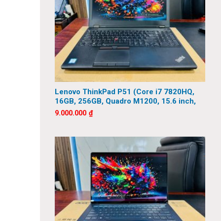
Lenovo ThinkPad P51 (Core i7 7820HQ,
16GB, 256GB, Quadro M1200, 15.6 inch,
FHD)
9.000.000
₫