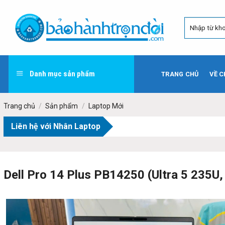
Skip
to
content
Danh mục sản phẩm
TRANG CHỦ
VỀ C
Trang chủ
/
Sản phẩm
/
Laptop Mới
Liên hệ với Nhân Laptop
Dell Pro 14 Plus PB14250 (Ultra 5 235U