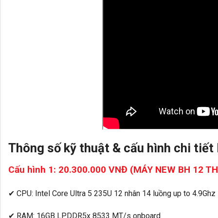
Thông số kỹ thuật & cấu hình chi tiế
Cấu hình 1: 20.300.000 VNĐ (MÁY NEW BH 12 T
✔ CPU: Intel Core Ultra 5 235U 12 nhân 14 luồng up to 4.9Ghz
✔ RAM: 16GB LPDDR5x 8533 MT/s onboard