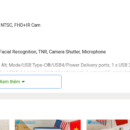
5% NTSC, FHD+IR Cam
cial Recognition, TNR, Camera Shutter, Microphone
2.1 Alt; Mode/USB Type-C®/USB4/Power Delivery ports; 1 x USB 
 x HDMI 2.1 port; 1 x Global headset jack; 1 x microSD-card slot
Xem thêm
harge™ Capable, ExpressCharge™ Boost Capable