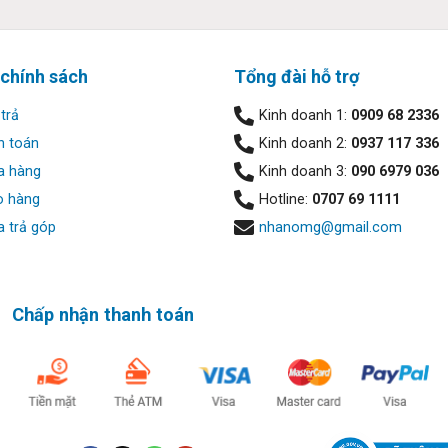
 chính sách
Tổng đài hỗ trợ
trả
Kinh doanh 1:
0909 68 2336
h toán
Kinh doanh 2:
0937 117 336
a hàng
Kinh doanh 3:
090 6979 036
o hàng
Hotline:
0707 69 1111
 trả góp
nhanomg@gmail.com
Chấp nhận thanh toán
5% NTSC, FHD+IR Cam
cial Recognition, TNR, Camera Shutter, Microphone