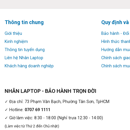
✔ Trọng lượng: 1.4 kg
✔ HĐH: Windows 11 Pro, Copilot+ PC
Thông tin chung
Quy định và
Giới thiệu
Bảo hành - Đổi 
Kinh nghiệm
Hình thức than
Cấu hình 3: LIÊN HỆ
Thông tin tuyển dụng
Hướng dẫn mu
Liên hệ Nhân Laptop
Chính sách gia
✔ CPU: Core Ultra 5 236V (8C/8T, 8MB, up to 4.70 GHz)
Khách hàng doanh nghiệp
Chính sách mua
✔ RAM: 16GB LPDDR5x 8533 MT/s onboard
✔ Ổ cứng: 256GB M.2 PCIe NVMe SSD
NHÂN LAPTOP - BẢO HÀNH TRỌN ĐỜI
✔ Màn hình: 14″ FHD+ (1920 x 1200), Non-Touch, 300 nit, 4
✓ Địa chỉ: 73 Phạm Văn Bạch, Phường Tân Sơn, TpHCM
✓ Hotline:
0707 69 1111
✔ Đồ họa: Intel® Arc™ Graphics 130V GPU 8GB
✓ Giờ làm việc: 8:30 - 18:00 (Nghỉ trưa 12:30 - 14:00)
(Làm việc từ Thứ 2 đến Chủ nhật)
✔ Webcam: 5MP HDR + IR Camera with Presence Detection, Fa