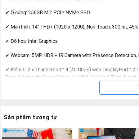
✔ Ổ cứng: 256GB M.2 PCIe NVMe SSD
✔ Màn hình: 14″ FHD+ (1920 x 1200), Non-Touch, 300 nit, 4
✔ Đồ họa: Intel Graphics
✔ Webcam: 5MP HDR + IR Camera with Presence Detection, Fa
✔ Kết nối: 2 x Thunderbolt™ 4 (40 Gbps) with DisplayPort™ 
Type-A port with PowerShare; 1 x USB 3.2 Gen 1 Type-A port; 1
✔ Thời lượng pin: 3cell 45Wh, Option 3cell 55Wh, ExpressC
✔ Trọng lượng: 1.4 kg
Sản phẩm tương tự
✔ HĐH: Windows 11 Pro, Copilot+ PC