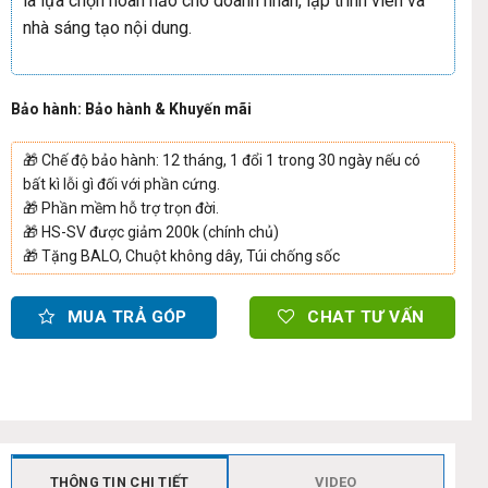
là lựa chọn hoàn hảo cho doanh nhân, lập trình viên và
nhà sáng tạo nội dung.
Bảo hành: Bảo hành & Khuyến mãi
🎁
Chế độ bảo hành: 12 tháng, 1 đổi 1 trong 30 ngày nếu có
bất kì lỗi gì đối với phần cứng.
🎁
Phần mềm hỗ trợ trọn đời.
🎁
HS-SV được giảm 200k (chính chủ)
🎁
Tặng BALO, Chuột không dây, Túi chống sốc
MUA TRẢ GÓP
CHAT TƯ VẤN
THÔNG TIN CHI TIẾT
VIDEO