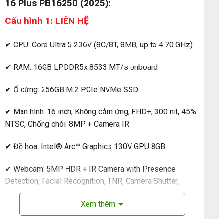
16 Plus PB16250 (2025):
Cấu hình 1: LIÊN HỆ
✔ CPU: Core Ultra 5 236V (8C/8T, 8MB, up to 4.70 GHz)
✔ RAM: 16GB LPDDR5x 8533 MT/s onboard
✔ Ổ cứng: 256GB M.2 PCIe NVMe SSD
✔ Màn hình: 16 inch, Không cảm ứng, FHD+, 300 nit, 45%
NTSC, Chống chói, 8MP + Camera IR
✔ Đồ họa: Intel® Arc™ Graphics 130V GPU 8GB
✔ Webcam: 5MP HDR + IR Camera with Presence
Detection, Facial Recognition, TNR, Camera Shutter,
Microphone
Xem thêm
✔ Kết nối: 2 x Thunderbolt™ 4 (40 Gbps) with