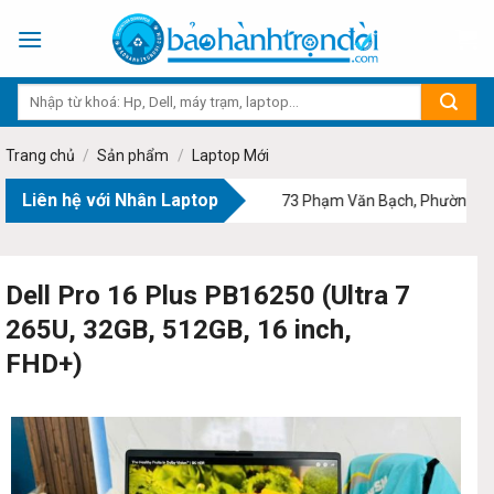
Skip
to
content
Trang chủ
/
Sản phẩm
/
Laptop Mới
Liên hệ với Nhân Laptop
Địa chỉ:
73 Phạm Văn Bạch, Phường Tân Sơn, 
Dell Pro 16 Plus PB16250 (Ultra 7
265U, 32GB, 512GB, 16 inch,
FHD+)