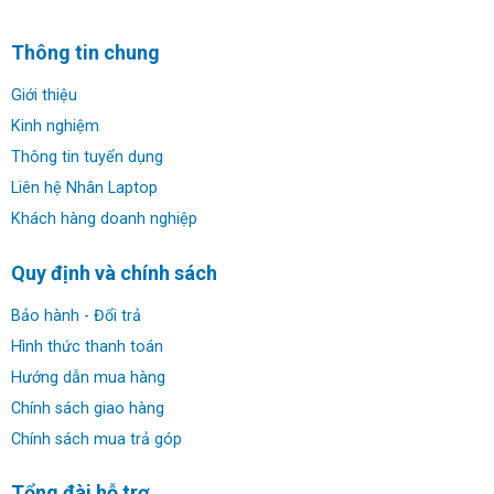
✔ RAM: 32GB LPDDR5x 8533 MT/s onboard
Thông tin chung
Giới thiệu
✔ Ổ cứng: 512GB M.2 PCIe NVMe SSD
Kinh nghiệm
✔ Màn hình: 16 inch, Không cảm ứng, FHD+, 300 nit, 45%
Thông tin tuyển dụng
NTSC, Chống chói, 8MP + Camera IR
Liên hệ Nhân Laptop
Khách hàng doanh nghiệp
✔ Đồ họa: Intel® Graphics
Quy định và chính sách
✔ Webcam: 5MP HDR + IR Camera with Presence
Detection, Facial Recognition, TNR, Camera Shutter,
Bảo hành - Đổi trả
Microphone
Hình thức thanh toán
Hướng dẫn mua hàng
✔ Kết nối: 2 x Thunderbolt™ 4 (40 Gbps) with
Chính sách giao hàng
DisplayPort™ 2.1 Alt; Mode/USB Type-C®/USB4/Power
Chính sách mua trả góp
Delivery ports; 1 x USB 3.2 Gen 1 Type-A port with
PowerShare; 1 x USB 3.2 Gen 1 Type-A port; 1 x HDMI
Tổng đài hỗ trợ