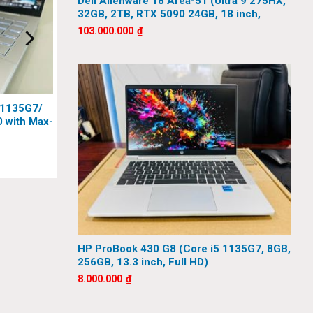
Dell Alienware 18 Area-51 (Ultra 9 275HX,
32GB, 2TB, RTX 5090 24GB, 18 inch,
y càng
QHD+, 300Hz)
103.000.000
₫
 1135G7/
 with Max-
HP ProBook 430 G8 (Core i5 1135G7, 8GB,
256GB, 13.3 inch, Full HD)
8.000.000
₫