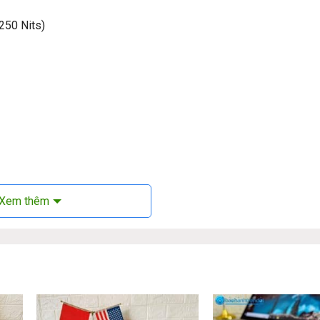
250 Nits)
Xem thêm
ptop Hp Elitebook 845 G8:
ok – một trong những dòng laptop văn phòng thanh lịch, hiện đại.