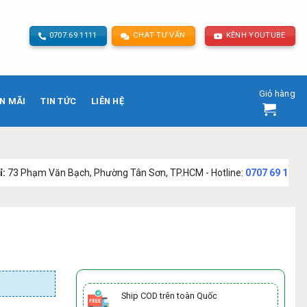
0707.69.1111
CHAT TƯ VẤN
KÊNH YOUTUBE
Giỏ hàng
N MÃI
TIN TỨC
LIÊN HỆ
n Bạch, Phường Tân Sơn, TP.HCM - Hotline:
0707 69 1111
Ship COD trên toàn Quốc