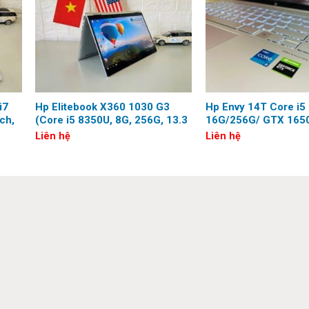
óc cạnh được bo tròn độc đáo. Logo Hp được cách điệu bóng bẩ
 cho phép bạn mở nắp bằng một tay dễ dàng.
i7
Hp Elitebook X360 1030 G3
Hp Envy 14T Core i5
ch,
(Core i5 8350U, 8G, 256G, 13.3
16G/256G/ GTX 1650
inch, FHD, Touch)
Q Design
Liên hệ
Liên hệ