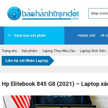
Skip
to
content
Danh mục sản phẩm
TRANG CHỦ
VỀ C
Trang chủ
/
Sản phẩm
/
Laptop Theo Nhu Cầu
/
Laptop Sinh Viên 
Liên hệ với Nhân Laptop
Hp Elitebook 845 G8 (2021) – Laptop xá