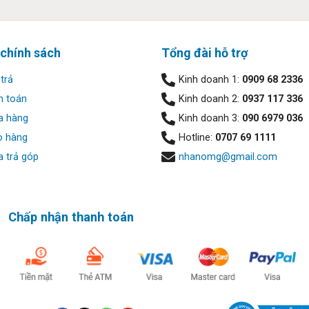
 chính sách
Tổng đài hỗ trợ
trả
Kinh doanh 1:
0909 68 2336
h toán
Kinh doanh 2:
0937 117 336
a hàng
Kinh doanh 3:
090 6979 036
o hàng
Hotline:
0707 69 1111
 trả góp
nhanomg@gmail.com
2 bài kiểm tra MIL-STD 810H, cộng thêm 120.000 giờ kiểm tra độ 
 1,34kg với kích thước 12,74 x 8,45 x 0,7 inch, 845 G8, giúp ngườ
Chấp nhận thanh toán
hoặc đi làm.