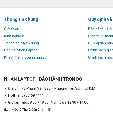
Thông tin chung
Quy định và
Giới thiệu
Bảo hành - Đổi 
Kinh nghiệm
Hình thức than
Thông tin tuyển dụng
Hướng dẫn mu
Liên hệ Nhân Laptop
Chính sách gia
Khách hàng doanh nghiệp
Chính sách mua
Với chất liệu trên, Laptop HP Elitebook 845 G8 đã vượt qua 1
thông qua Quy trình Kiểm tra Toàn diện của HP. Với trọng lượng
NHÂN LAPTOP - BẢO HÀNH TRỌN ĐỜI
thể dễ dàng bỏ vào balo hay túi xách để mang theo khi đi học 
✓ Địa chỉ: 73 Phạm Văn Bạch, Phường Tân Sơn, TpHCM
✓ Hotline:
0707 69 1111
✓ Giờ làm việc: 8:30 - 18:00 (Nghỉ trưa 12:30 - 14:00)
(Làm việc từ Thứ 2 đến Chủ nhật)