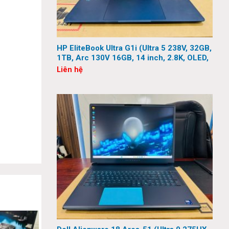
HP EliteBook Ultra G1i (Ultra 5 238V, 32GB,
1TB, Arc 130V 16GB, 14 inch, 2.8K, OLED,
Touch)
Liên hệ
 Khung