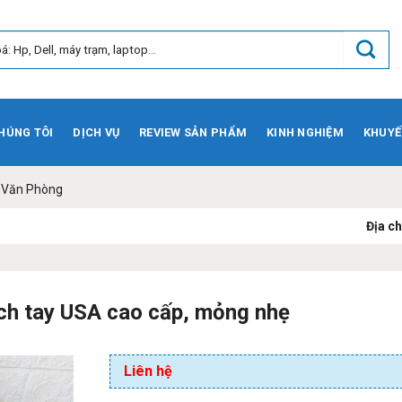
HÚNG TÔI
DỊCH VỤ
REVIEW SẢN PHẨM
KINH NGHIỆM
KHUYẾ
- Văn Phòng
Địa chỉ:
73 Phạm Vă
ch tay USA cao cấp, mỏng nhẹ
Liên hệ