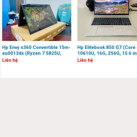
máy bằng nhôm màu bạc thanh mảnh với các đường cong và g
tôn lên vẻ thanh lịch. Phần bản lề đơn chắc chắn và trơn tru,
Hp Envy x360 Convertible 15m-
Hp Elitebook 850 G7 (Core 
eu0013dx (Ryzen 7 5825U,
10610U, 16G, 256G, 15.6 in
16G, 256G, 15.6 inch, FHD,
Full HD, Touch)
Liên hệ
Liên hệ
Touch)