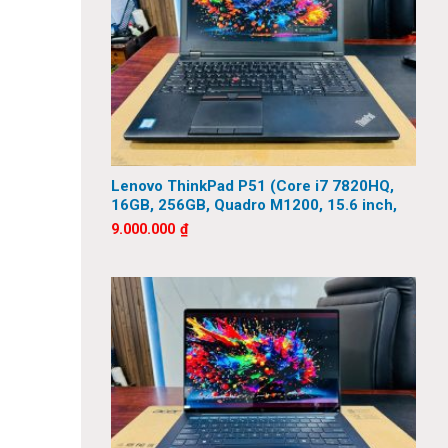
Lenovo ThinkPad P51 (Core i7 7820HQ,
16GB, 256GB, Quadro M1200, 15.6 inch,
FHD)
9.000.000
₫