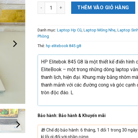
THÊM VÀO GIỎ HÀNG
Danh mục:
Laptop Hp Cũ
,
Laptop Mỏng Nhẹ
,
Laptop Sinh
Phòng
Thẻ:
hp elitebook 845 g8
HP Elitebok 845 G8 là một thiết kế điển hình
EliteBook – một trong những dòng laptop vă
thanh lịch, hiện đại. Khung máy bằng nhôm m
thanh mảnh với các đường cong và góc cạnh
tròn độc đáo. L
Bảo hành: Bảo hành & Khuyến mãi
🎁
Chế độ bảo hành: 6 tháng, 1 đổi 1 trong 30 ngày
kì lỗi gì đối với phần cứng.