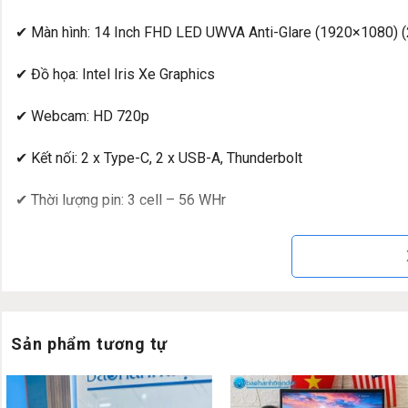
✔ Màn hình: 14 Inch FHD LED UWVA Anti-Glare (1920×1080) (
✔ Đồ họa: Intel Iris Xe Graphics
✔ Webcam: HD 720p
✔ Kết nối: 2 x Type-C, 2 x USB-A, Thunderbolt
✔ Thời lượng pin: 3 cell – 56 WHr
✔ Trọng lượng: 1.32 kg
✔ HĐH: Windows 10 Pro
Đánh giá chi tiết và hình ảnh thật La
Sản phẩm tương tự
Thiết kế:
HP Elitebok 845 G8 là một thiết kế điển hình của dòng EliteBo