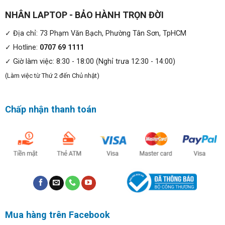
NHÂN LAPTOP - BẢO HÀNH TRỌN ĐỜI
✓ Địa chỉ: 73 Phạm Văn Bạch, Phường Tân Sơn, TpHCM
✓ Hotline:
0707 69 1111
✓ Giờ làm việc: 8:30 - 18:00 (Nghỉ trưa 12:30 - 14:00)
(Làm việc từ Thứ 2 đến Chủ nhật)
Chấp nhận thanh toán
Thiết kế sang trọng, tính năng gập hiện đại cùng màn
hình Full HD cảm ứng đa dụng:
HP Elitebook x360 1040 G8 sở hữu vẻ ngoài sang trọng
với tông màu bạc làm chủ đạo, cùng với đó thiết kế gập
360 độ đặc biệt, giúp người dùng tiện lợi hơn trong quá
trình sử dụng. Bên cạnh đó, laptop còn có kích thước gọn
gàng 31.93 x 20.26 x 1.66 cm và khối lượng 1.3kg cho
phép bạn dễ dàng đem máy theo bên cạnh khi ra ngoài.
Mua hàng trên Facebook