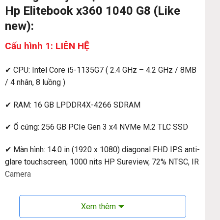
Hp Elitebook x360 1040 G8 (Like
new):
Cấu hình 1: LIÊN HỆ
✔ CPU: Intel Core i5-1135G7 ( 2.4 GHz – 4.2 GHz / 8MB
/ 4 nhân, 8 luồng )
✔ RAM: 16 GB LPDDR4X-4266 SDRAM
✔ Ổ cứng: 256 GB PCIe Gen 3 x4 NVMe M.2 TLC SSD
✔ Màn hình: 14.0 in (1920 x 1080) diagonal FHD IPS anti-
glare touchscreen, 1000 nits HP Sureview, 72% NTSC, IR
Camera
✔ Đồ họa: Intel Iris Xe Graphics
Xem thêm
✔ Webcam: HD 720p