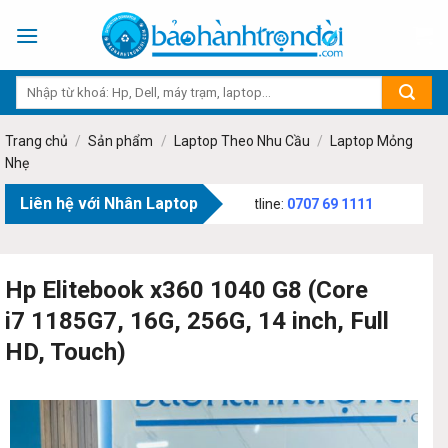
Skip
to
content
Trang chủ
/
Sản phẩm
/
Laptop Theo Nhu Cầu
/
Laptop Mỏng
Nhẹ
Liên hệ với Nhân Laptop
 Bạch, Phường Tân Sơn, TP.HCM - Hotline:
0707 69 1111
Hp Elitebook x360 1040 G8 (Core
i7 1185G7, 16G, 256G, 14 inch, Full
HD, Touch)