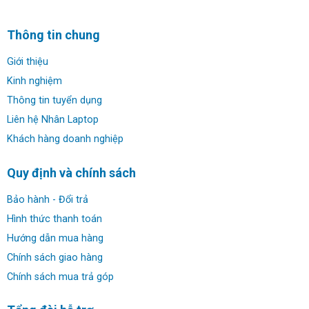
✔ Ổ cứng: 256GB PCIe Gen 3 x4 NVMe M.2 TLC SSD
Thông tin chung
✔ Màn hình: 14.0 in (1920 x 1080) diagonal FHD IPS anti-
Giới thiệu
glare touchscreen, 1000 nits HP Sureview, 72% NTSC, IR
Kinh nghiệm
Camera
Thông tin tuyển dụng
Liên hệ Nhân Laptop
✔ Đồ họa: Intel Iris Xe Graphics
Khách hàng doanh nghiệp
✔ Webcam: HD 720p
Quy định và chính sách
✔ Kết nối: HDMI2 x USB 3.12 x Thunderbolt 4 USB-CJack
Bảo hành - Đổi trả
tai nghe 3.5 mm
Hình thức thanh toán
Hướng dẫn mua hàng
✔ Thời lượng pin: HP Long Life 4-cell, 54 Wh Li-ion
polymer
Chính sách giao hàng
Chính sách mua trả góp
✔ Trọng lượng: 1.3 kg