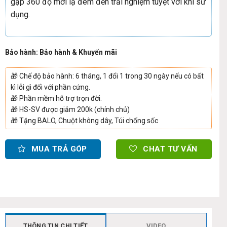
gập 360 độ mới lạ đem đến trải nghiệm tuyệt vời khi sử
dụng.
Bảo hành: Bảo hành & Khuyến mãi
🎁
Chế độ bảo hành: 6 tháng, 1 đổi 1 trong 30 ngày nếu có bất
kì lỗi gì đối với phần cứng.
🎁
Phần mềm hỗ trợ trọn đời.
🎁
HS-SV được giảm 200k (chính chủ)
🎁
Tặng BALO, Chuột không dây, Túi chống sốc
MUA TRẢ GÓP
CHAT TƯ VẤN
THÔNG TIN CHI TIẾT
VIDEO