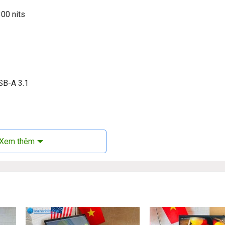
00 nits
USB-A 3.1
Xem thêm
nvy X360 14-fc0023dx 2024:
vy X360 14-fc0023dx 2024
cấu hình lý tưởng cho dân văn phòng