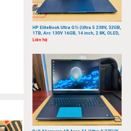
HP EliteBook Ultra G1i (Ultra 5 238V, 32GB,
1TB, Arc 130V 16GB, 14 inch, 2.8K, OLED,
Touch)
Liên hệ