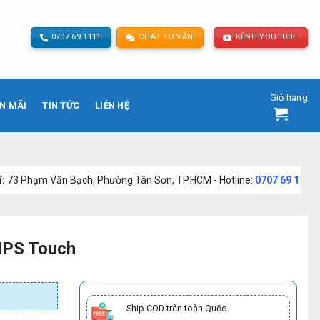
0707.69.1111
CHAT TƯ VẤN
KÊNH YOUTUBE
Giỏ hàng
N MÃI
TIN TỨC
LIÊN HỆ
n Bạch, Phường Tân Sơn, TP.HCM - Hotline:
0707 69 1111
IPS Touch
Ship COD trên toàn Quốc