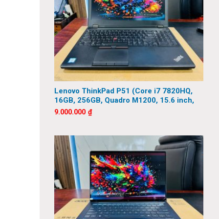
Lenovo ThinkPad P51 (Core i7 7820HQ,
16GB, 256GB, Quadro M1200, 15.6 inch,
FHD)
9.000.000
₫