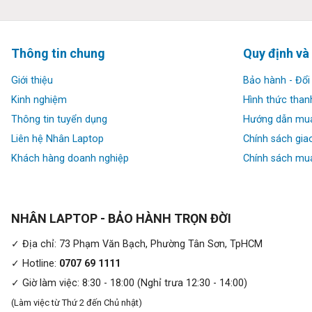
Thông tin chung
Quy định và
Giới thiệu
Bảo hành - Đổi 
Kinh nghiệm
Hình thức than
Thông tin tuyển dụng
Hướng dẫn mu
Liên hệ Nhân Laptop
Chính sách gia
Khách hàng doanh nghiệp
Chính sách mua
Thiết kế sang trọng, linh hoạt:
HP Envy X360 14-fc0023dx 2024
có thiết kế xoay gập 360 đ
bảng. Vỏ ngoài của máy được làm từ kim loại nguyên khối, nổi
máy sự sang trọng và tinh tế. Kích thước máy cũng vô cùng ấn 
NHÂN LAPTOP - BẢO HÀNH TRỌN ĐỜI
mang theo đi học, đi làm một cách thuận tiện.
✓ Địa chỉ: 73 Phạm Văn Bạch, Phường Tân Sơn, TpHCM
✓ Hotline:
0707 69 1111
✓ Giờ làm việc: 8:30 - 18:00 (Nghỉ trưa 12:30 - 14:00)
(Làm việc từ Thứ 2 đến Chủ nhật)