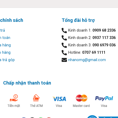
 chính sách
Tổng đài hỗ trợ
trả
Kinh doanh 1:
0909 68 2336
h toán
Kinh doanh 2:
0937 117 336
a hàng
Kinh doanh 3:
090 6979 036
o hàng
Hotline:
0707 69 1111
 trả góp
nhanomg@gmail.com
ộ vô cùng linh hoạt, cho phép bạn sử dụng dễ dàng như một chiếc
 bật với logo HP ở giữa, các cạnh được bo tròn mềm mại, tạo cho
tượng với trọng lượng chỉ 1.4kg và dày 16.5mm, bạn có thể bỏ vào
Chấp nhận thanh toán