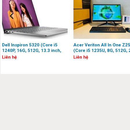
Những sản phẩm thuộc dòng HP Envy từ trước đến nay đều rất 
năng đảm bảo cho nhu cầu văn phòng.
Laptop HP Envy X360
của dòng laptop nổi tiếng này.
Dell Inspiron 5320 (Core i5
Acer Veriton All In One Z
1240P, 16G, 512G, 13.3 inch,
(Core i5 1235U, 8G, 512G, 
QHD)
inch, Full HD)
Liên hệ
Liên hệ