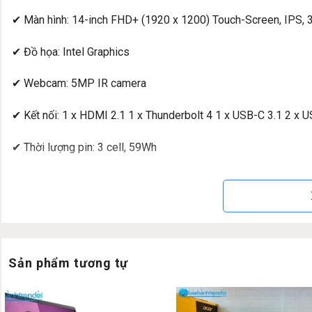
✔ Màn hình: 14-inch FHD+ (1920 x 1200) Touch-Screen, IPS, 3
✔ Đồ họa: Intel Graphics
✔ Webcam: 5MP IR camera
✔ Kết nối: 1 x HDMI 2.1 1 x Thunderbolt 4 1 x USB-C 3.1 2 x 
✔ Thời lượng pin: 3 cell, 59Wh
✔ Trọng lượng: 1.4 kg
✔ HĐH: Windows 11 bản quyền
Đánh giá chi tiết & hình ảnh thật HP E
Sản phẩm tương tự
Đánh giá HP En
Laptop 2 in 1 linh hoạt, 