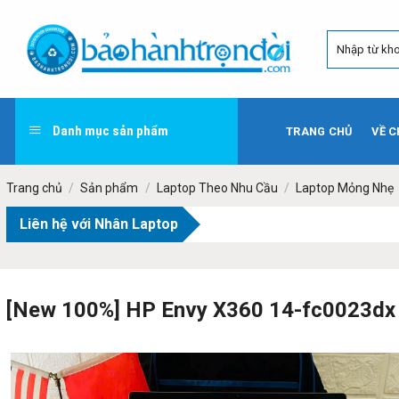
Skip
to
content
Danh mục sản phẩm
TRANG CHỦ
VỀ C
Trang chủ
/
Sản phẩm
/
Laptop Theo Nhu Cầu
/
Laptop Mỏng Nhẹ
Liên hệ với Nhân Laptop
[New 100%] HP Envy X360 14-fc0023dx 