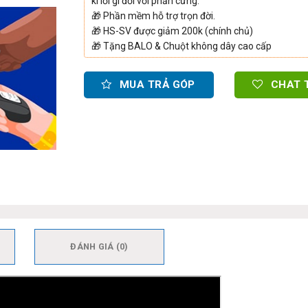
kì lỗi gì đối với phần cứng.
🎁
Phần mềm hỗ trợ trọn đời.
🎁
HS-SV được giảm 200k (chính chủ)
🎁
Tặng BALO & Chuột không dây cao cấp
MUA TRẢ GÓP
CHAT 
ĐÁNH GIÁ (0)