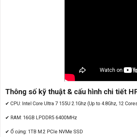
Thông số kỹ thuật & cấu hình chi tiết
✔ CPU: Intel Core Ultra 7 155U 2.1Ghz (Up to 4.8Ghz, 12 Core
✔ RAM: 16GB LPDDR5 6400MHz
✔ Ổ cứng: 1TB M.2 PCIe NVMe SSD