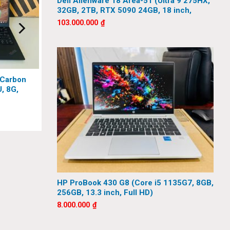
Dell Alienware 18 Area-51 (Ultra 9 275HX,
 hiệu
32GB, 2TB, RTX 5090 24GB, 18 inch,
hữu nhất
QHD+, 300Hz)
103.000.000
₫
 Carbon
, 8G,
D)
HP ProBook 430 G8 (Core i5 1135G7, 8GB,
256GB, 13.3 inch, Full HD)
8.000.000
₫