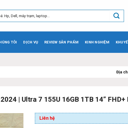
HÚNG TÔI
DỊCH VỤ
REVIEW SẢN PHẨM
KINH NGHIỆM
KHUYẾ
Địa chỉ:
73 Phạm Vă
2024 | Ultra 7 155U 16GB 1TB 14” FHD+ 
Liên hệ