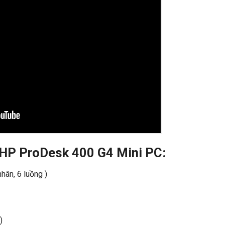
t HP ProDesk 400 G4 Mini PC:
ân, 6 luồng )
)