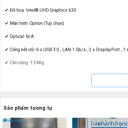
✔ Đồ hoạ: Intel® UHD Graphics 630
✔ Màn hình: Option (Tuỳ chọn)
✔ Optical: N/A
✔ Cổng kết nối: 6 x USB 3.0 , LAN 1 Gb/s , 2 x DisplayPort , 
✔ Cân nặng: 1.24Kg
✔ Hệ điều hành: Free Dos
Hình ảnh thật Máy tính mini HP ProD
Thiết kế:
Sản phẩm tương tự
HP ProDesk 400 G4 Mini PC
Kích thước nhỏ gọn phù hợp bố
tản nhiệt được được làm dạng vắt chéo tạo hiệu ứng thị giác
kết nối và nút bật/tắt máy. Phần trục này được mạ bạc sáng b