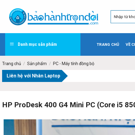
Skip
to
content
Danh mục sản phẩm
TRANG CHỦ
VỀ C
Trang chủ
/
Sản phẩm
/
PC - Máy tính đồng bộ
Liên hệ với Nhân Laptop
HP ProDesk 400 G4 Mini PC (Core i5 850