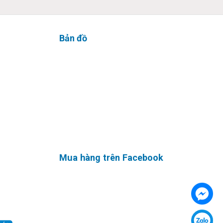
Bản đồ
m với kiến
c các
ru. Mức
Mua hàng trên Facebook