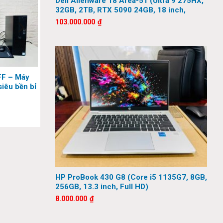
Dell Alienware 18 Area-51 (Ultra 9 275HX,
32GB, 2TB, RTX 5090 24GB, 18 inch,
QHD+, 300Hz)
103.000.000
₫
FF – Máy
siêu bền bỉ
HP ProBook 430 G8 (Core i5 1135G7, 8GB,
256GB, 13.3 inch, Full HD)
8.000.000
₫