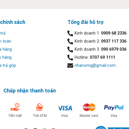
 chính sách
Tổng đài hỗ trợ
trả
Kinh doanh 1:
0909 68 2336
h toán
Kinh doanh 2:
0937 117 336
a hàng
Kinh doanh 3:
090 6979 036
o hàng
Hotline:
0707 69 1111
.50 GHz / 9MB / 6 nhân, 6 luồng ). Điện năng tiêu thụ rất tiết kiệ
 trả góp
nhanomg@gmail.com
ntel UHD Graphics 630 phục vụ tốt nhu cầu chơi LOL, CSGO,… hoặ
 dả” giúp đảm bảo xử lý các tác vụ nặng, chạy đa nhiệm trơn t
i phân khúc sử dụng.
Chấp nhận thanh toán