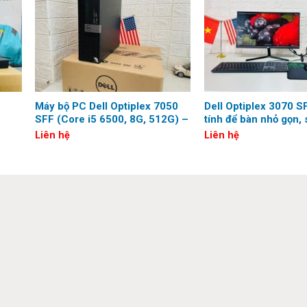
Máy bộ PC Dell Optiplex 7050
Dell Optiplex 3070 S
SFF (Core i5 6500, 8G, 512G) –
tính để bàn nhỏ gọn, 
Renew – BH 12 tháng
Liên hệ
Liên hệ