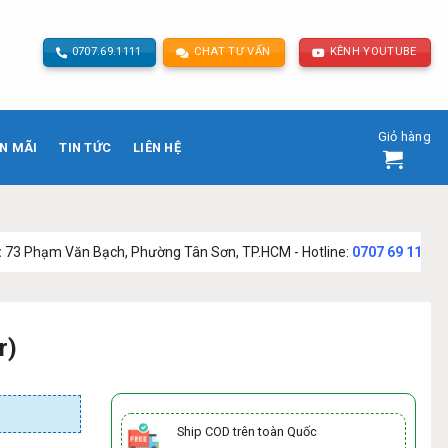
0707.69.1111
CHAT TƯ VẤN
KÊNH YOUTUBE
Giỏ hàng
N MÃI
TIN TỨC
LIÊN HỆ
Bạch, Phường Tân Sơn, TP.HCM - Hotline:
0707 69 1111
r)
Ship COD trên toàn Quốc