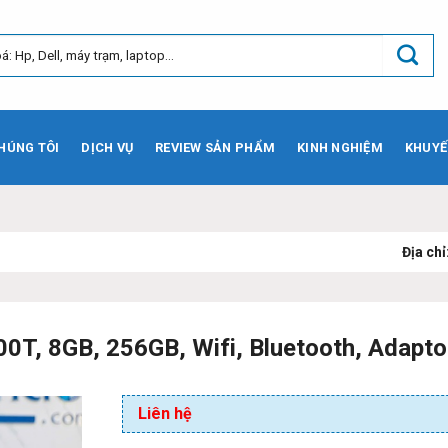
HÚNG TÔI
DỊCH VỤ
REVIEW SẢN PHẨM
KINH NGHIỆM
KHUYẾ
Địa chỉ:
73 Phạm Văn 
0T, 8GB, 256GB, Wifi, Bluetooth, Adapto
Liên hệ