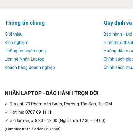
Thông tin chung
Quy định và
Giới thiệu
Bảo hành - Đổi 
Kinh nghiệm
Hình thức than
Thông tin tuyển dụng
Hướng dẫn mu
Hiệu năng:
Liên hệ Nhân Laptop
Chính sách gia
Được trang bị bộ vi xử lý với Intel Core i5-8500T ( 2.10 GHz – 3
Khách hàng doanh nghiệp
Chính sách mua
trúc 14nm đảm bảo máy luôn mát mẻ, tiết kiệm. Card đồ họa I
phần mềm xử lý ảnh, video. Dung lượng RAM 8GB DDR4 khá “dư
dung lượng này khá đủ dùng và được hầu hết các mẫu PC ở mọ
NHÂN LAPTOP - BẢO HÀNH TRỌN ĐỜI
✓ Địa chỉ: 73 Phạm Văn Bạch, Phường Tân Sơn, TpHCM
✓ Hotline:
0707 69 1111
✓ Giờ làm việc: 8:30 - 18:00 (Nghỉ trưa 12:30 - 14:00)
(Làm việc từ Thứ 2 đến Chủ nhật)