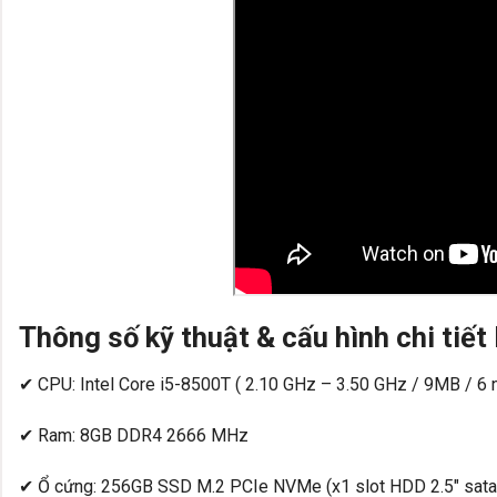
Thông số kỹ thuật & cấu hình chi tiế
✔ CPU: Intel Core i5-8500T ( 2.10 GHz – 3.50 GHz / 9MB / 6 nh
✔ Ram: 8GB DDR4 2666 MHz
✔ Ổ cứng: 256GB SSD M.2 PCIe NVMe (x1 slot HDD 2.5″ sata