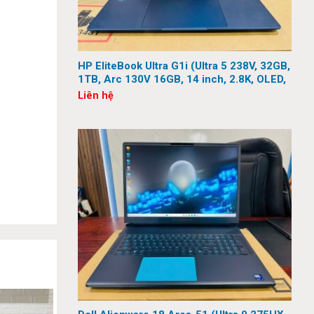
HP EliteBook Ultra G1i (Ultra 5 238V, 32GB,
1TB, Arc 130V 16GB, 14 inch, 2.8K, OLED,
Touch)
Liên hệ
là lưới
các cổng