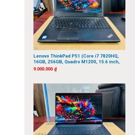
Lenovo ThinkPad P51 (Core i7 7820HQ,
16GB, 256GB, Quadro M1200, 15.6 inch,
FHD)
9.000.000
₫