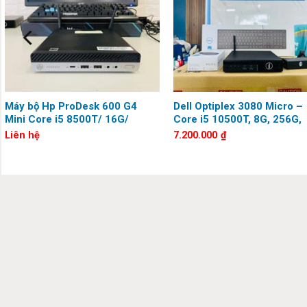
Máy bộ Hp ProDesk 600 G4
Dell Optiplex 3080 Micro –
Mini Core i5 8500T/ 16G/
Core i5 10500T, 8G, 256G,
H
256G/ Wifi
Keyboard, Mouse, Wifi,
Liên hệ
7.200.000
₫
Bluetooth