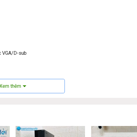
1 x VGA/D-sub
Xem thêm
esk 400 G4 Mini PC:
 trí ở văn phòng, nhà riêng. Chiếm phần lớn diện tích mặt trước 
 đẹp mắt. Logo HP sáng bóng được được đặt ở góc bên phải cùng 
óng tạo nên vẻ sang trọng cho PC.