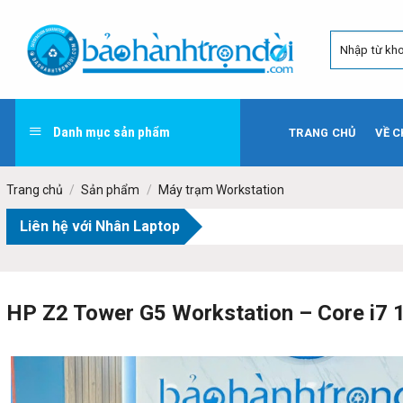
Skip
to
content
Danh mục sản phẩm
TRANG CHỦ
VỀ C
Trang chủ
/
Sản phẩm
/
Máy trạm Workstation
Liên hệ với Nhân Laptop
HP Z2 Tower G5 Workstation – Core i7