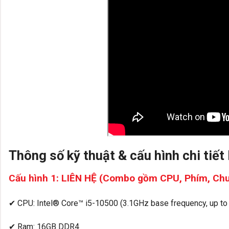
Thông số kỹ thuật & cấu hình chi tiế
Cấu hình 1: LIÊN HỆ (Combo gồm CPU, Phím, Chuộ
✔ CPU: Intel® Core™ i5-10500 (3.1GHz base frequency, up to
✔ Ram: 16GB DDR4