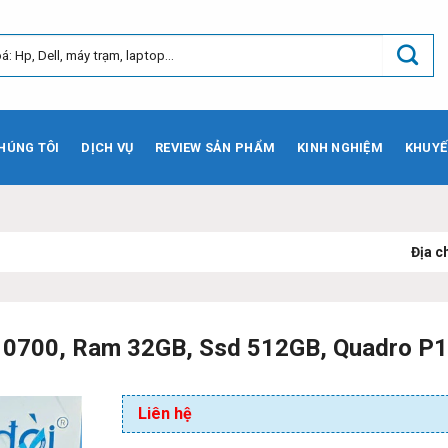
HÚNG TÔI
DỊCH VỤ
REVIEW SẢN PHẨM
KINH NGHIỆM
KHUYẾ
Địa chỉ:
73 Phạm Vă
 10700, Ram 32GB, Ssd 512GB, Quadro P1
Liên hệ