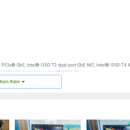
M PCIe® GbE; Intel® I350-T2 dual-port GbE NIC; Intel® I350-T4 4
 SFP+ SR Transceiver; Intel® X550-T2
: Intel® Wi-Fi 6 AX201 (2×2) and Bluetooth® 5 combo ;
Xem thêm
phone combo; 2 SuperSpeed USB Type-A 10Gbps signaling rate; 2
Port™ 1.4; 2 SuperSpeed USB Type-A 5Gbps signaling rate; 2 Supe
options: 1 Dual SuperSpeed USB Type-A 5Gbps signaling rate, 1 se
ayPort™