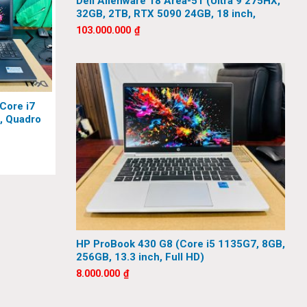
Dell Alienware 18 Area-51 (Ultra 9 275HX,
32GB, 2TB, RTX 5090 24GB, 18 inch,
 rate
QHD+, 300Hz)
103.000.000
₫
Type-C®
; 2 PCIe®
(Core i7
, Quadro
D)
HP ProBook 430 G8 (Core i5 1135G7, 8GB,
256GB, 13.3 inch, Full HD)
8.000.000
₫