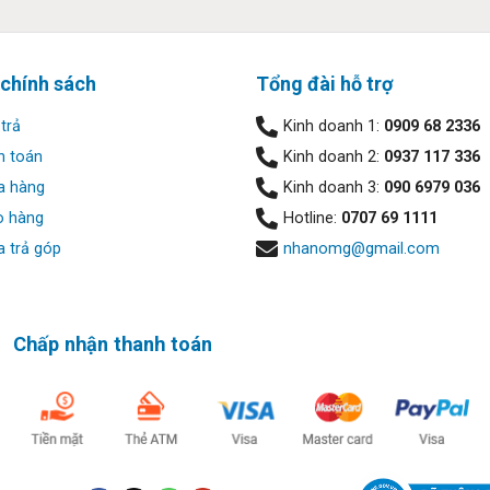
 chính sách
Tổng đài hỗ trợ
trả
Kinh doanh 1:
0909 68 2336
h toán
Kinh doanh 2:
0937 117 336
a hàng
Kinh doanh 3:
090 6979 036
o hàng
Hotline:
0707 69 1111
M PCIe® GbE; Intel® I350-T2 dual-port GbE NIC; Intel® I350-T4 4
 trả góp
nhanomg@gmail.com
 SFP+ SR Transceiver; Intel® X550-T2
: Intel® Wi-Fi 6 AX201 (2×2) and Bluetooth® 5 combo ;
phone combo; 2 SuperSpeed USB Type-A 10Gbps signaling rate; 2
Chấp nhận thanh toán
Port™ 1.4; 2 SuperSpeed USB Type-A 5Gbps signaling rate; 2 Supe
options: 1 Dual SuperSpeed USB Type-A 5Gbps signaling rate, 1 se
ayPort™