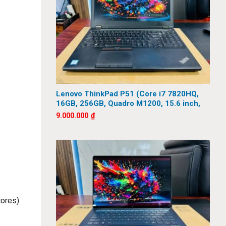
Lenovo ThinkPad P51 (Core i7 7820HQ,
16GB, 256GB, Quadro M1200, 15.6 inch,
FHD)
9.000.000
₫
cores)