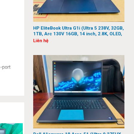
HP EliteBook Ultra G1i (Ultra 5 238V, 32GB,
1TB, Arc 130V 16GB, 14 inch, 2.8K, OLED,
Touch)
Liên hệ
-port
rSpeed
rial;