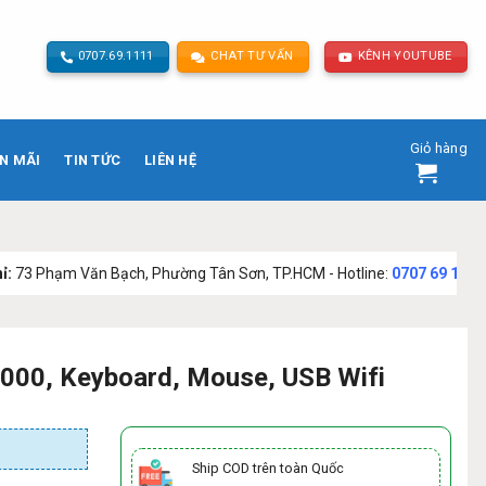
0707.69.1111
CHAT TƯ VẤN
KÊNH YOUTUBE
Giỏ hàng
N MÃI
TIN TỨC
LIÊN HỆ
n Bạch, Phường Tân Sơn, TP.HCM - Hotline:
0707 69 1111
000, Keyboard, Mouse, USB Wifi
Ship COD trên toàn Quốc