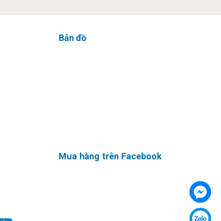
Bản đồ
-port
Mua hàng trên Facebook
rSpeed
rial;