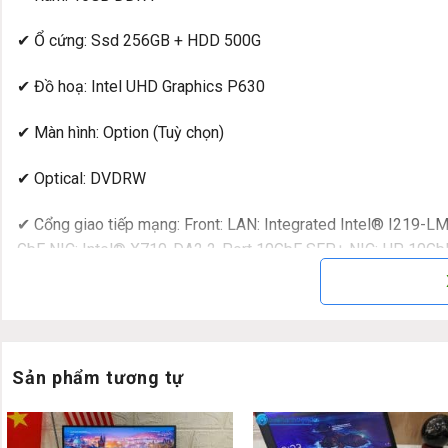
✔ Ổ cứng: Ssd 256GB + HDD 500G
✔ Đồ hoạ: Intel UHD Graphics P630
✔ Màn hình: Option (Tuỳ chọn)
✔ Optical: DVDRW
✔ Cổng giao tiếp mạng: Front: LAN: Integrated Intel® I219-L
GbE NIC; Intel® X710-DA2 2-Port 10GbE SFP+ NIC; HP 10GbE
2-Port 10GbE NIC; Aquantia AQN-108 1-Port 5GbE NIC ; WLAN
✔ Cổng giao tiếp kết nối thiết bị: Front: 1 headphone/micro
SuperSpeed USB Type-A 5Gbps signaling rate
Rear: 1 audio-in; 1 audio-out; 1 RJ-45; 2 USB 2.0; 2 Display
Sản phẩm tương tự
USB Type-A 10Gbps signaling rate
Optional Ports: Flex IO upper – choose one of the following 
Flex IO lower – choose one of the following options: 1 Displ