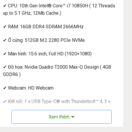
✔ CPU: 10th Gen Intel® Core™ i7 10850H ( 12 Threads
up to 5.1 GHz, 12Mb Cache )
✔ RAM: 16GB DDR4 SDRAM 2666MHz
✔ Ổ cứng: 512GB M.2 2280 PCIe NVMe
✔ Màn hình: 15.6 inch, Full HD (1920×1080)
✔ Đồ họa: Nvidia Quadro T2000 Max-Q Design ( 4GB
GDDR6 )
✔ Webcam: HD Webcam
✔ Kết nối: 1 x USB Type-C® with Thunderbolt™ 4, 3 x
USB 3.1 Type-A , 1 x HDMI 2.0, 1 x Ethernet, 1 x
Headphone/microphone combo, 1 x Power connector, 1
Xem thêm
x SC Card Reader