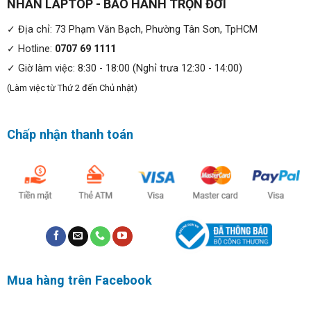
NHÂN LAPTOP - BẢO HÀNH TRỌN ĐỜI
✓ Địa chỉ: 73 Phạm Văn Bạch, Phường Tân Sơn, TpHCM
Thiết kế và ngoại hình sang trọng, bền bỉ:
✓ Hotline:
0707 69 1111
Máy trạm di động HP Zbook Power G7 có thiết kế tinh tế
✓ Giờ làm việc: 8:30 - 18:00 (Nghỉ trưa 12:30 - 14:00)
và sang trọng, với lớp vỏ bằng hợp kim nhôm cao cấp,
(Làm việc từ Thứ 2 đến Chủ nhật)
mang lại cảm giác chắc chắn và bền bỉ. Máy có màu đen
tối, tạo nên vẻ ngoài đầy mạnh mẽ và chuyên nghiệp. Bề
mặt của máy được phủ lớp chống trầy xước, giúp bảo vệ
Chấp nhận thanh toán
máy khỏi những vết xước không mong muốn trong quá
trình sử dụng.
Mua hàng trên Facebook