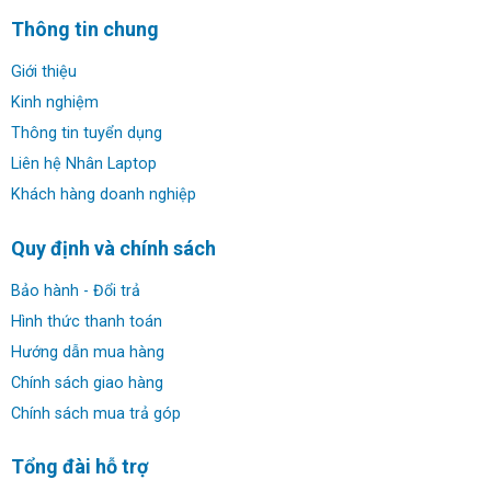
những người làm việc trong lĩnh vực công nghệ. Trong bài
Thông tin chung
viết này, chúng ta sẽ cùng tìm hiểu về những tính năng nổi
bật của HP Zbook Power G7.
Giới thiệu
Kinh nghiệm
Thông tin tuyển dụng
Liên hệ Nhân Laptop
Khách hàng doanh nghiệp
Quy định và chính sách
Bảo hành - Đổi trả
Hình thức thanh toán
Hướng dẫn mua hàng
Chính sách giao hàng
Chính sách mua trả góp
Tổng quan về máy trạm di động HP ZBook Power G7:
HP Zbook Power G7 được thiết kế để đáp ứng nhu cầu
Tổng đài hỗ trợ
làm việc di động của người dùng, với trọng lượng chỉ