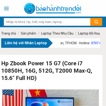
Skip
to
content
Trang chủ
/
Sản phẩm
/
Laptop Theo Nhu Cầu
/
Laptop Đồ Hoạ
Liên hệ với Nhân Laptop
:
73 Phạm Văn Bạch, Phường Tân Sơn, TP.HCM - Hotline:
0707 69 1111
Hp Zbook Power 15 G7 (Core i7
10850H, 16G, 512G, T2000 Max-Q,
15.6″ Full HD)