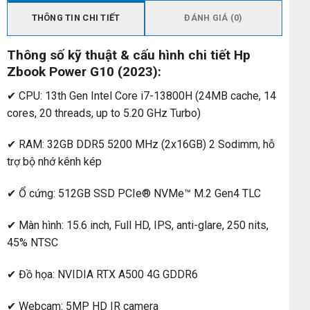
THÔNG TIN CHI TIẾT
ĐÁNH GIÁ (0)
Thông số kỹ thuật & cấu hình chi tiết Hp
Zbook Power G10 (2023):
✔ CPU: 13th Gen Intel Core i7-13800H (24MB cache, 14
cores, 20 threads, up to 5.20 GHz Turbo)
✔ RAM: 32GB DDR5 5200 MHz (2x16GB) 2 Sodimm, hỗ
trợ bộ nhớ kênh kép
✔ Ổ cứng: 512GB SSD PCIe® NVMe™ M.2 Gen4 TLC
✔ Màn hình: 15.6 inch, Full HD, IPS, anti-glare, 250 nits,
45% NTSC
✔ Đồ họa: NVIDIA RTX A500 4G GDDR6
✔ Webcam: 5MP HD IR camera