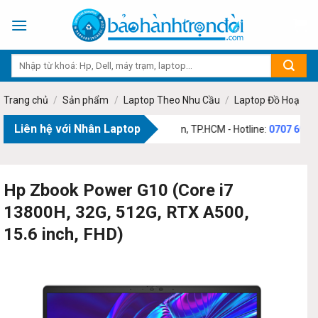
Skip
to
content
Trang chủ
/
Sản phẩm
/
Laptop Theo Nhu Cầu
/
Laptop Đồ Hoạ
Liên hệ với Nhân Laptop
:
73 Phạm Văn Bạch, Phường Tân Sơn, TP.HCM - Hotline:
0707 69 1111
Hp Zbook Power G10 (Core i7
13800H, 32G, 512G, RTX A500,
15.6 inch, FHD)