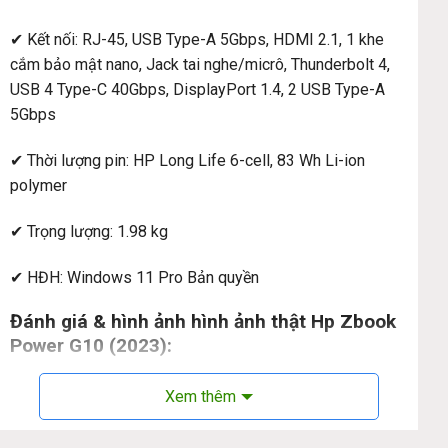
✔ Kết nối: RJ-45, USB Type-A 5Gbps, HDMI 2.1, 1 khe
cắm bảo mật nano, Jack tai nghe/micrô, Thunderbolt 4,
USB 4 Type-C 40Gbps, DisplayPort 1.4, 2 USB Type-A
5Gbps
✔ Thời lượng pin: HP Long Life 6-cell, 83 Wh Li-ion
polymer
✔ Trọng lượng: 1.98 kg
✔ HĐH: Windows 11 Pro Bản quyền
Đánh giá & hình ảnh hình ảnh thật Hp Zbook
Power G10 (2023):
HP ZBook Power G10 Workstation (2023)
Hp Zbook
Xem thêm
Nâng cấp để tận hưởng hiệu suất và bảo mật chuyên
nghiệp với mức giá hấp dẫn đến khó tin. Nâng cao năng