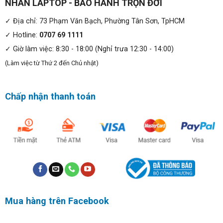
NHÂN LAPTOP - BẢO HÀNH TRỌN ĐỜI
Diagnostics; HP Services Scan; Microsoft 365 và Office
(bán riêng và yêu cầu truy cập Internet để kích hoạt); HP
✓ Địa chỉ: 73 Phạm Văn Bạch, Phường Tân Sơn, TpHCM
Presence
✓ Hotline:
0707 69 1111
✓ Giờ làm việc: 8:30 - 18:00 (Nghỉ trưa 12:30 - 14:00)
(Làm việc từ Thứ 2 đến Chủ nhật)
Chấp nhận thanh toán
HP ZBook Power G10 Workstation (2023) cổng kết
Mua hàng trên Facebook
nối đầy đủ:
Làm việc và cộng tác hiệu quả mọi lúc, mọi nơi với thời