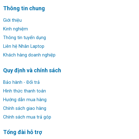
Thông tin chung
Giới thiệu
HP ZBook Power G10 Workstation khả năng nâng
Kinh nghiệm
cấp khá tốt:
Thông tin tuyển dụng
HP ZBook Power G10 Workstation (2023)
trang bị hai
Liên hệ Nhân Laptop
khe cấm Ram DDR5 giúp khả năng nâng cấp tốt hơn
Khách hàng doanh nghiệp
(Memory: 32GB, 64GB, 128GB DDR5 5200MHz RAM tow
SODIMM). Công nghệ HP Z Turbo Drive High-speed
Quy định và chính sách
Storage Work without limits in any location with local
PCIe storage that’s up to 6x faster than SATA SSD, and
Bảo hành - Đổi trả
up to 21x faster than traditional HDD storage.
Hình thức thanh toán
Hướng dẫn mua hàng
Chính sách giao hàng
Chính sách mua trả góp
Tổng đài hỗ trợ