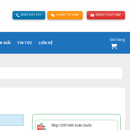
0707.69.1111
CHAT TƯ VẤN
KÊNH YOUTUBE
Giỏ hàng
N MÃI
TIN TỨC
LIÊN HỆ
Địa chỉ:
73 Phạm
Ship COD trên toàn Quốc