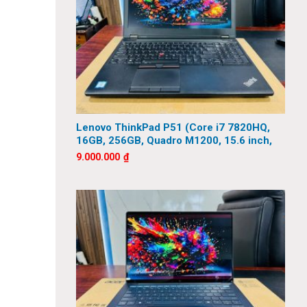
Lenovo ThinkPad P51 (Core i7 7820HQ,
16GB, 256GB, Quadro M1200, 15.6 inch,
FHD)
9.000.000
₫