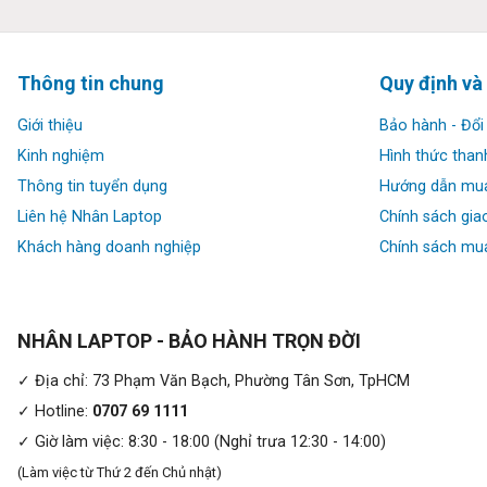
Thông tin chung
Quy định và
Giới thiệu
Bảo hành - Đổi 
Kinh nghiệm
Hình thức than
Thông tin tuyển dụng
Hướng dẫn mu
Liên hệ Nhân Laptop
Chính sách gia
Bàn phím của
Lenovo Ideapad Slim 3 15AMN8
được thiết kế
rãi và nhạy bén cũng là một điểm cộng đáng kể. Hệ thống âm t
Khách hàng doanh nghiệp
Chính sách mua
động, đặc biệt khi xem phim hoặc nghe nhạc.
NHÂN LAPTOP - BẢO HÀNH TRỌN ĐỜI
✓ Địa chỉ: 73 Phạm Văn Bạch, Phường Tân Sơn, TpHCM
✓ Hotline:
0707 69 1111
✓ Giờ làm việc: 8:30 - 18:00 (Nghỉ trưa 12:30 - 14:00)
(Làm việc từ Thứ 2 đến Chủ nhật)