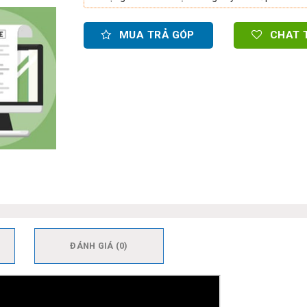
MUA TRẢ GÓP
CHAT 
ĐÁNH GIÁ (0)