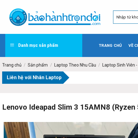
Skip
to
content
Danh mục sản phẩm
TRANG CHỦ
VỀ C
Trang chủ
/
Sản phẩm
/
Laptop Theo Nhu Cầu
/
Laptop Sinh Viên 
Liên hệ với Nhân Laptop
Lenovo Ideapad Slim 3 15AMN8 (Ryzen 5