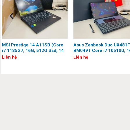
dung sắc nét, phù hợp cho cả công việc và giải trí.
MSI Prestige 14 A11SB (Core
Asus Zenbook Duo UX481F
i7 1185G7, 16G, 512G Ssd, 14
BM049T Core i7 10510U, 
inch, Full HD)
Ram, 512G Ssd, NVIDIA
Liên hệ
Liên hệ
Geforce MX250,Full HD