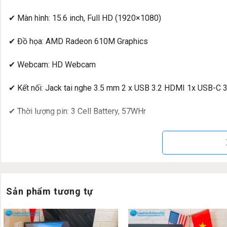
✔ Màn hình: 15.6 inch, Full HD (1920×1080)
✔ Đồ họa: AMD Radeon 610M Graphics
✔ Webcam: HD Webcam
✔ Kết nối: Jack tai nghe 3.5 mm 2 x USB 3.2 HDMI 1x USB-C 3.2
✔ Thời lượng pin: 3 Cell Battery, 57WHr
✔ Trọng lượng: 1.62Kg
✔ HĐH: Windows 11 Home SL
Đánh giá chi tiết và hình ảnh thật L
Sản phẩm tương tự
Lenovo Ideapad Slim 3 15AMN8
nhận được nhiều đánh giá t
thiết kế mỏng nhẹ, hiệu năng ổn định và khả năng đa nhiệm tốt.