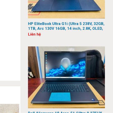
HP EliteBook Ultra G1i (Ultra 5 238V, 32GB,
1TB, Arc 130V 16GB, 14 inch, 2.8K, OLED,
Touch)
Liên hệ
iá cao về
 xem nội