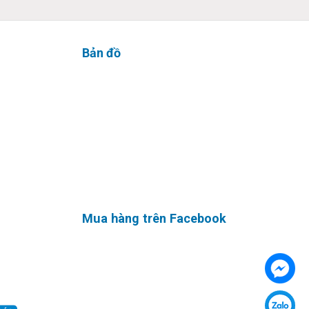
Bản đồ
pad rộng
anh sống
Mua hàng trên Facebook