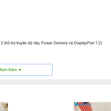
 (hỗ trợ truyền dữ liệu, Power Delivery và DisplayPort 1.2)
Xem thêm
enovo Ideapad Slim 3 15AMN8:
ích cực từ người dùng và chuyên gia công nghệ. Máy được đánh g
 Màn hình 15.6 inch với độ phân giải Full HD mang lại trải nghiệm