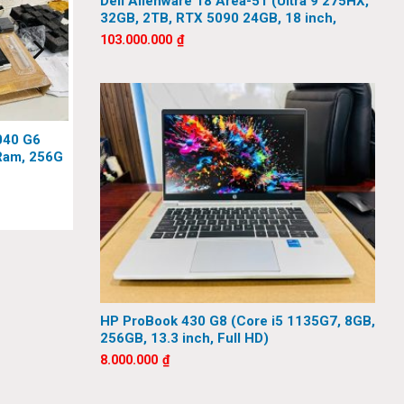
Dell Alienware 18 Area-51 (Ultra 9 275HX,
32GB, 2TB, RTX 5090 24GB, 18 inch,
QHD+, 300Hz)
103.000.000
₫
040 G6
Ram, 256G
HP ProBook 430 G8 (Core i5 1135G7, 8GB,
256GB, 13.3 inch, Full HD)
8.000.000
₫