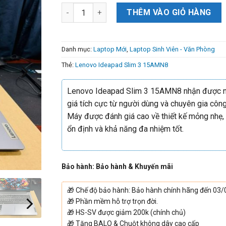
THÊM VÀO GIỎ HÀNG
Danh mục:
Laptop Mới
,
Laptop Sinh Viên - Văn Phòng
Thẻ:
Lenovo Ideapad Slim 3 15AMN8
Lenovo Ideapad Slim 3 15AMN8 nhận được n
giá tích cực từ người dùng và chuyên gia côn
Máy được đánh giá cao về thiết kế mỏng nhẹ,
ổn định và khả năng đa nhiệm tốt.
Bảo hành: Bảo hành & Khuyến mãi
🎁
Chế độ bảo hành: Bảo hành chính hãng đến 03
🎁
Phần mềm hỗ trợ trọn đời.
🎁
HS-SV được giảm 200k (chính chủ)
🎁
Tặng BALO & Chuột không dây cao cấp