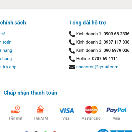
 chính sách
Tổng đài hỗ trợ
trả
Kinh doanh 1:
0909 68 2336
h toán
Kinh doanh 2:
0937 117 336
a hàng
Kinh doanh 3:
090 6979 036
o hàng
Hotline:
0707 69 1111
 ergonomic, tạo cảm giác gõ thoải mái trong thời gian dài. Touch
hanh được tinh chỉnh bởi Dolby Audio mang lại trải nghiệm âm th
 trả góp
nhanomg@gmail.com
Chấp nhận thanh toán