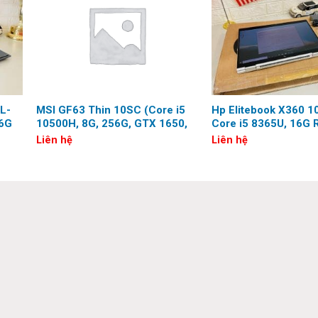
L-
MSI GF63 Thin 10SC (Core i5
Hp Elitebook X360 1
16G
10500H, 8G, 256G, GTX 1650,
Core i5 8365U, 16G 
15.6″, FHD)
Ssd, Full HD, Touch
Liên hệ
Liên hệ