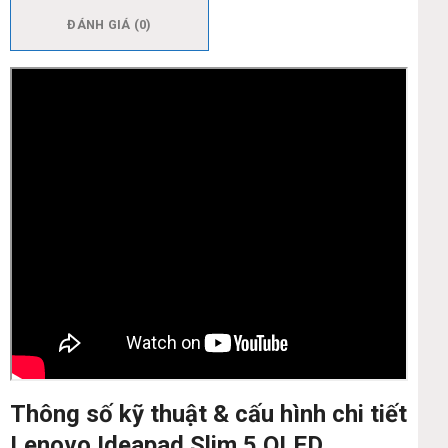
ĐÁNH GIÁ (0)
Thông số kỹ thuật & cấu hình chi tiết
Lenovo Ideapad Slim 5 OLED