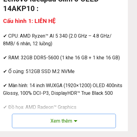
14AKP10 :
Cấu hình 1: LIÊN HỆ
✔ CPU: AMD Ryzen™ AI 5 340 (2.0 GHz – 4.8 GHz/
8MB/ 6 nhân, 12 luồng)
✔ RAM: 32GB DDR5-5600 (1 khe 16 GB + 1 khe 16 GB)
✔ Ổ cứng: 512GB SSD M.2 NVMe
✔ Màn hình: 14 inch WUXGA (1920×1200) OLED 400nits
Glossy, 100% DCI-P3, DisplayHDR™ True Black 500
✔ Đồ họa: AMD Radeon™ Graphics
Xem thêm
✔ Webcam: FHD Webcam
✔ Kết nối: 2 x USB Type C / DisplayPort / Power