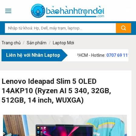
Skip
to
content
Trang chủ
/
Sản phẩm
/
Laptop Mới
Liên hệ với Nhân Laptop
hạm Văn Bạch, Phường Tân Sơn, TP.HCM - Hotline:
0707 69 1111
Lenovo Ideapad Slim 5 OLED
14AKP10 (Ryzen AI 5 340, 32GB,
512GB, 14 inch, WUXGA)