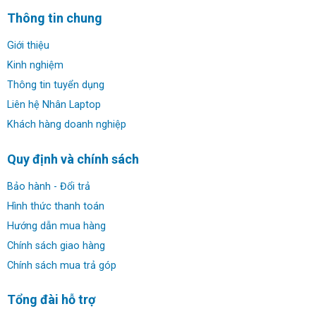
Thông tin chung
✔ Màn hình: 14 inch WUXGA (1920×1200) OLED 400nits
Glossy, 100% DCI-P3, DisplayHDR™ True Black 500
Giới thiệu
Kinh nghiệm
✔ Đồ họa: AMD Radeon™ 860M Graphics
Thông tin tuyển dụng
Liên hệ Nhân Laptop
✔ Webcam: FHD Webcam
Khách hàng doanh nghiệp
✔ Kết nối: 2 x USB Type C / DisplayPort / Power
Quy định và chính sách
Delivery 2 x USB 3.2 1 x micro SD card slot Audio combo
1 x HDMI
Bảo hành - Đổi trả
Hình thức thanh toán
✔ Thời lượng pin: 60 Wh , Pin liền
Hướng dẫn mua hàng
✔ Trọng lượng: 1.4 kg
Chính sách giao hàng
Chính sách mua trả góp
✔ HĐH: Windows 11 Home Single Language
Tổng đài hỗ trợ
Đánh giá chi tiết & hình ảnh thật