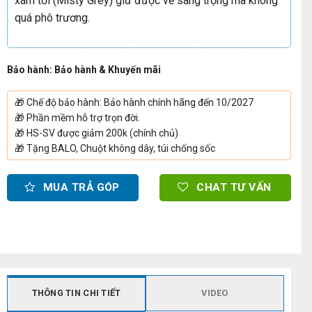
xám tối (Misty Grey) giữ được vẻ sang trọng mà không
quá phô trương.
Bảo hành: Bảo hành & Khuyến mãi
🎁
Chế độ bảo hành: Bảo hành chính hãng đến 10/2027
🎁
Phần mềm hỗ trợ trọn đời.
🎁
HS-SV được giảm 200k (chính chủ)
🎁
Tặng BALO, Chuột không dây, túi chống sốc
MUA TRẢ GÓP
CHAT TƯ VẤN
THÔNG TIN CHI TIẾT
VIDEO