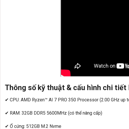
Thông số kỹ thuật & cấu hình chi tiế
✔ CPU: AMD Ryzen™ AI 7 PRO 350 Processor (2.00 GHz up to
✔ RAM: 32GB DDR5 5600MHz (có thể nâng cấp)
✔ Ổ cứng: 512GB M.2 Nvme