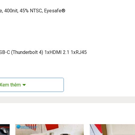
re, 400nit, 45% NTSC, Eyesafe®
SB-C (Thunderbolt 4) 1xHDMI 2.1 1xRJ45
Xem thêm
novo ThinkPad T14 Gen 6: