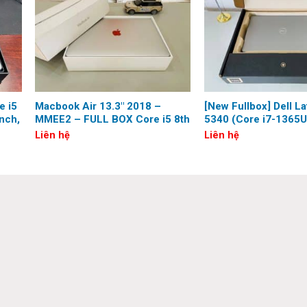
ế bền bỉ, bàn phím tốt và khả năng làm việc ổn định cho người dùng
zen AI, hứa hẹn mang lại hiệu năng mạnh mẽ và khả năng đa nhiệ
e i5
Macbook Air 13.3″ 2018 –
[New Fullbox] Dell La
nch,
MMEE2 – FULL BOX Core i5 8th
5340 (Core i7-1365U
Generation, 8G, 128G Ssd,
512G, 13.3 inch, Full
Liên hệ
Liên hệ
Retina