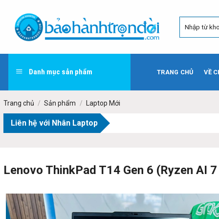
Skip
to
content
Danh mục sản phẩm
TRANG CHỦ
VỀ C
Trang chủ
/
Sản phẩm
/
Laptop Mới
Liên hệ với Nhân Laptop
Lenovo ThinkPad T14 Gen 6 (Ryzen AI 7