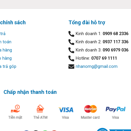
 chính sách
Tổng đài hỗ trợ
trả
Kinh doanh 1:
0909 68 2336
h toán
Kinh doanh 2:
0937 117 336
a hàng
Kinh doanh 3:
090 6979 036
o hàng
Hotline:
0707 69 1111
 trả góp
nhanomg@gmail.com
kPad. Với ThinkPad T14 Gen 6 AMD, Lenovo vẫn giữ phong cách qu
 công việc hằng ngày.
Chấp nhận thanh toán