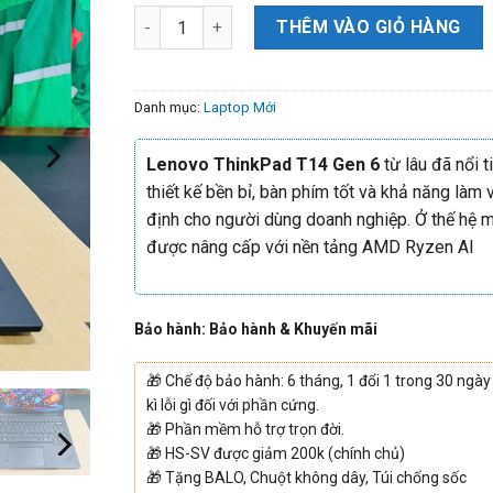
THÊM VÀO GIỎ HÀNG
Danh mục:
Laptop Mới
Lenovo ThinkPad T14 Gen 6
từ lâu đã nổi t
thiết kế bền bỉ, bàn phím tốt và khả năng làm 
định cho người dùng doanh nghiệp. Ở thế hệ 
được nâng cấp với nền tảng AMD Ryzen AI
Bảo hành: Bảo hành & Khuyến mãi
🎁
Chế độ bảo hành: 6 tháng, 1 đổi 1 trong 30 ngày
kì lỗi gì đối với phần cứng.
🎁
Phần mềm hỗ trợ trọn đời.
🎁
HS-SV được giảm 200k (chính chủ)
🎁
Tặng BALO, Chuột không dây, Túi chống sốc