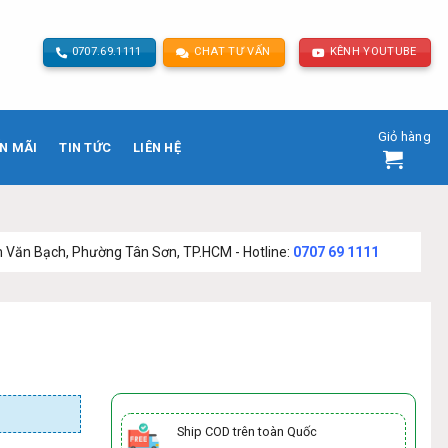
0707.69.1111
CHAT TƯ VẤN
KÊNH YOUTUBE
Giỏ hàng
N MÃI
TIN TỨC
LIÊN HỆ
ường Tân Sơn, TP.HCM - Hotline:
0707 69 1111
Ship COD trên toàn Quốc