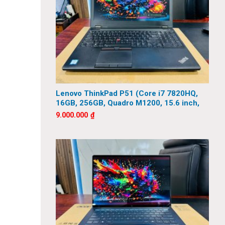
Lenovo ThinkPad P51 (Core i7 7820HQ,
16GB, 256GB, Quadro M1200, 15.6 inch,
FHD)
9.000.000
₫