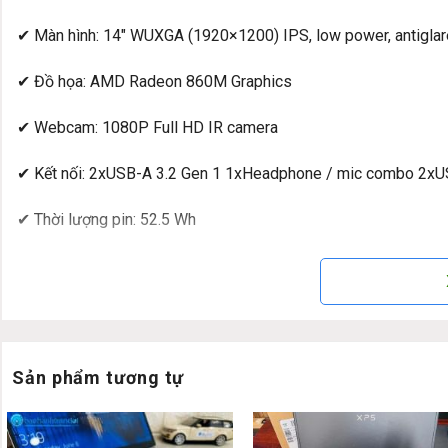
✔ Màn hình: 14″ WUXGA (1920×1200) IPS, low power, antigla
✔ Đồ họa: AMD Radeon 860M Graphics
✔ Webcam: 1080P Full HD IR camera
✔ Kết nối: 2xUSB-A 3.2 Gen 1 1xHeadphone / mic combo 2xU
✔ Thời lượng pin: 52.5 Wh
✔ Trọng lượng: 1.39 kg
✔ HĐH: Windows 11 Pro
Sản phẩm tương tự
Thiết kế & hình ảnh hình ảnh thật Le