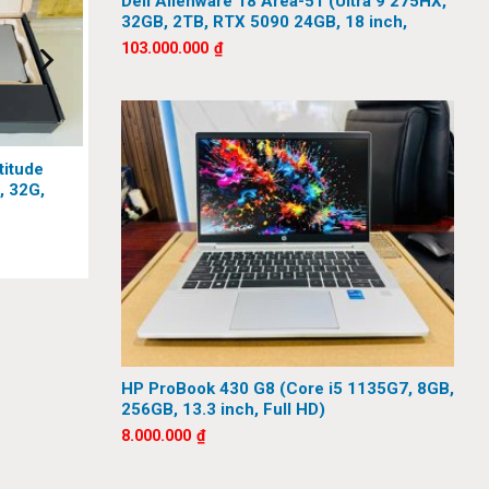
 doanh
Dell Alienware 18 Area-51 (Ultra 9 275HX,
32GB, 2TB, RTX 5090 24GB, 18 inch,
m tốt hơn
QHD+, 300Hz)
103.000.000
₫
titude
, 32G,
 HD)
HP ProBook 430 G8 (Core i5 1135G7, 8GB,
256GB, 13.3 inch, Full HD)
8.000.000
₫