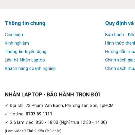
Thông tin chung
Quy định và
Giới thiệu
Bảo hành - Đổi 
Kinh nghiệm
Hình thức than
Thông tin tuyển dụng
Hướng dẫn mu
Liên hệ Nhân Laptop
Chính sách gia
Thiết kế và màn hình:
Khách hàng doanh nghiệp
Chính sách mua
Thiết kế và màn hình là hai yếu tố quan trọng trên dòng Thin
của dòng máy này, đồng thời cải thiện trải nghiệm hiển thị cho
NHÂN LAPTOP - BẢO HÀNH TRỌN ĐỜI
✓ Địa chỉ: 73 Phạm Văn Bạch, Phường Tân Sơn, TpHCM
✓ Hotline:
0707 69 1111
✓ Giờ làm việc: 8:30 - 18:00 (Nghỉ trưa 12:30 - 14:00)
(Làm việc từ Thứ 2 đến Chủ nhật)