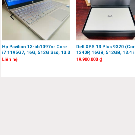
Lenovo ThinkPad T14 Gen 6
từ lâu đã nổi tiếng với thiết k
nghiệp. Ở thế hệ mới, máy được nâng cấp với nền tảng AMD Ry
trong nhiều tác vụ công việc.
Hp Pavilion 13-bb1097nr Core
Dell XPS 13 Plus 9320 (Cor
i7 1195G7, 16G, 512G Ssd, 13.3
1240P, 16GB, 512GB, 13.4 i
inch, Full HD
Full HD+)
Liên hệ
19.900.000
₫