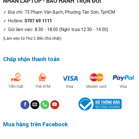
NHÂN LAPTOP - BẢO HÀNH TRỌN ĐỜI
phần mềm trọn đời, bao test đổi trả trong 30 ngày đầu
nên khách hàng yên tâm khi mua hàng.
✓ Địa chỉ: 73 Phạm Văn Bạch, Phường Tân Sơn, TpHCM
✓ Hotline:
0707 69 1111
✓ Giờ làm việc: 8:30 - 18:00 (Nghỉ trưa 12:30 - 14:00)
(Làm việc từ Thứ 2 đến Chủ nhật)
Chấp nhận thanh toán
Mỏng nhẹ và tinh tế:
Với trọng lượng chỉ từ 1.35kg,
Lenovo Thinkpad T490s
Mua hàng trên Facebook
có tính di động rất cao. Viền màn hình vát kim cương
được thiết kế nhỏ lại để khiến diện tích hiển thị lớn hơn