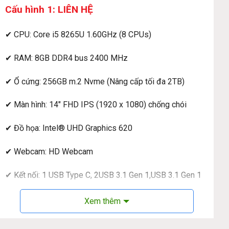
Cấu hình 1: LIÊN HỆ
✔ CPU: Core i5 8265U 1.60GHz (8 CPUs)
✔ RAM: 8GB DDR4 bus 2400 MHz
✔ Ổ cứng: 256GB m.2 Nvme (Nâng cấp tối đa 2TB)
✔ Màn hình: 14″ FHD IPS (1920 x 1080) chống chói
✔ Đồ họa: Intel® UHD Graphics 620
✔ Webcam: HD Webcam
✔ Kết nối: 1 USB Type C, 2USB 3.1 Gen 1,USB 3.1 Gen 1
Type A, 1 HDMI, 1 External uSIM card tray option
Xem thêm
✔ Thời lượng pin: 57WHr Li-ion