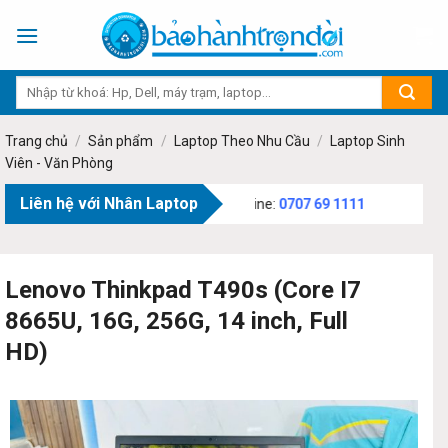
Skip
to
content
Trang chủ
/
Sản phẩm
/
Laptop Theo Nhu Cầu
/
Laptop Sinh
Viên - Văn Phòng
Liên hệ với Nhân Laptop
ạch, Phường Tân Sơn, TP.HCM - Hotline:
0707 69 1111
Lenovo Thinkpad T490s (Core I7
8665U, 16G, 256G, 14 inch, Full
HD)