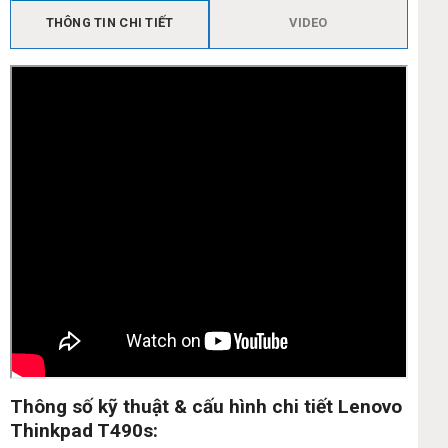
THÔNG TIN CHI TIẾT
VIDEO
Thông số kỹ thuật & cấu hình chi tiết Lenovo
Thinkpad T490s: