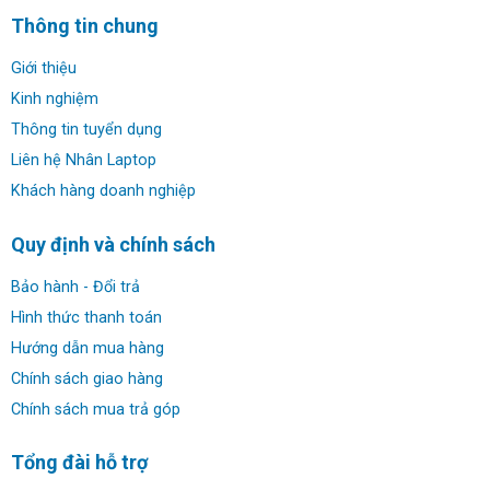
✔ Webcam: HD Webcam
Thông tin chung
✔ Kết nối: 1 USB Type C, 2USB 3.1 Gen 1,USB 3.1 Gen 1
Giới thiệu
Type A, 1 HDMI, 1 External uSIM card tray option
Kinh nghiệm
Thông tin tuyển dụng
✔ Thời lượng pin: 57WHr Li-ion
Liên hệ Nhân Laptop
✔ Trọng lượng: 1.35 kg
Khách hàng doanh nghiệp
✔ HĐH: Windows 10 Pro
Quy định và chính sách
Đánh giá chi tiết & hình ảnh thật
Bảo hành - Đổi trả
Lenovo Thinkpad T490s:
Hình thức thanh toán
Hướng dẫn mua hàng
Cảm nhận đầu tiên về Laptop
Lenovo Thinkpad T490s
Chính sách giao hàng
đó là phong cách thiết kế có nhiều nét giống với những
Chính sách mua trả góp
người anh, em tiền nhiệm trước đó về kiểu dáng nhưng lại
có độ mỏng và tính di chuyển đáng ngưỡng mộ. Máy
Tổng đài hỗ trợ
được làm bằng chất liệu cacbon đen sang trọng, nổi bật