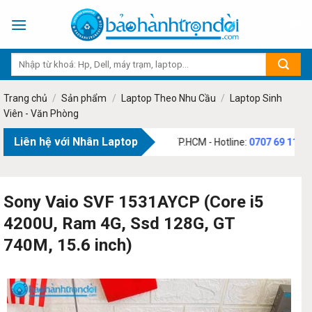
Skip
to
content
Trang chủ
/
Sản phẩm
/
Laptop Theo Nhu Cầu
/
Laptop Sinh
Viên - Văn Phòng
Liên hệ với Nhân Laptop
73 Phạm Văn Bạch, Phường Tân Sơn, TP.HCM - Hotline:
0707 69 1111
Sony Vaio SVF 1531AYCP (Core i5
4200U, Ram 4G, Ssd 128G, GT
740M, 15.6 inch)