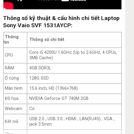
Thông số kỹ thuật & cấu hình chi tiết Laptop
Sony Vaio SVF 1531AYCP:
Thông
Thông số chi tiết
tin
Core i5 4200U 1.6GHz (Up to 2.6GHz, 4 CPUs,
CPU
3MB Cache)
RAM
4GB
DDR3L
Ổ cứng
128G SSD
Màn hình
15.6 inch, HD (1366×768)
Đồ họa
NVIDIA Geforce GT 740M 2GB
Webcam
Có
USB 2.0 , USB 3.0 , HDMI , LAN(RJ45) , VGA ,
Kết nối
jack 3.5mm