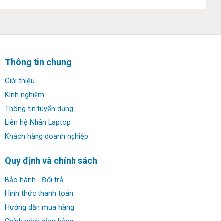
KD3: 090 6979 036 (Mr.Nhân)
Hotline: 0707 69 1111
Thông tin chung
Email:
nhanomg@gmail.com
Giới thiệu
Websiite:
https://baohanhtrondoi.com
Kinh nghiệm
Thông tin tuyển dụng
Kênh
Youtube:
https://www.youtube.com/@baohanhtrondoi
Liên hệ Nhân Laptop
Khách hàng doanh nghiệp
Fanpage
Facebook:
https://www.facebook.com/baohanhtrondoi.vn
Quy định và chính sách
TikTok:
https://TikTok.com/@baohanhtrondoi.com
Bảo hành - Đổi trả
Hình thức thanh toán
Hướng dẫn mua hàng