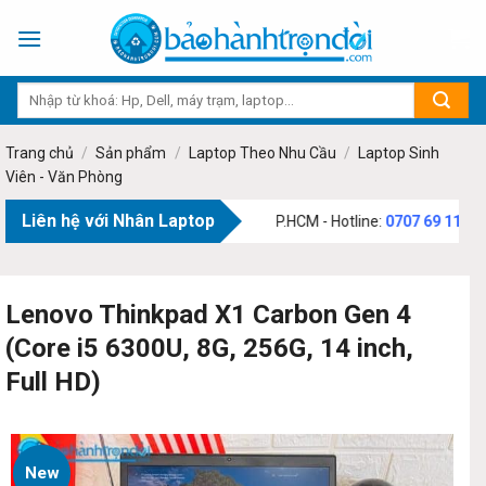
Skip
to
content
Trang chủ
/
Sản phẩm
/
Laptop Theo Nhu Cầu
/
Laptop Sinh
Viên - Văn Phòng
Liên hệ với Nhân Laptop
3 Phạm Văn Bạch, Phường Tân Sơn, TP.HCM - Hotline:
0707 69 1111
Lenovo Thinkpad X1 Carbon Gen 4
(Core i5 6300U, 8G, 256G, 14 inch,
Full HD)
New