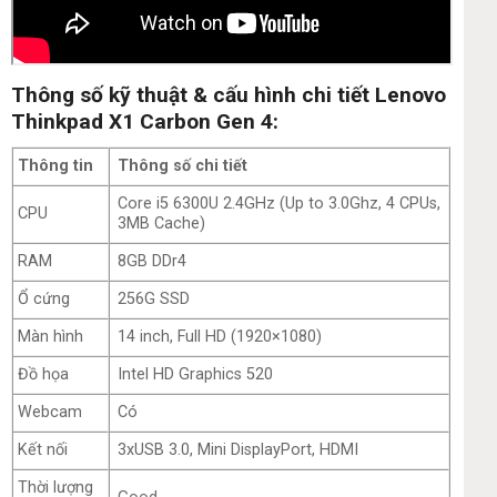
Thông số kỹ thuật & cấu hình chi tiết Lenovo
Thinkpad X1 Carbon Gen 4:
Thông tin
Thông số chi tiết
Core i5 6300U 2.4GHz (Up to 3.0Ghz, 4 CPUs,
CPU
3MB Cache)
RAM
8GB DDr4
Ổ cứng
256G SSD
Màn hình
14 inch, Full HD (1920×1080)
Đồ họa
Intel HD Graphics 520
Webcam
Có
Kết nối
3xUSB 3.0, Mini DisplayPort, HDMI
Thời lượng