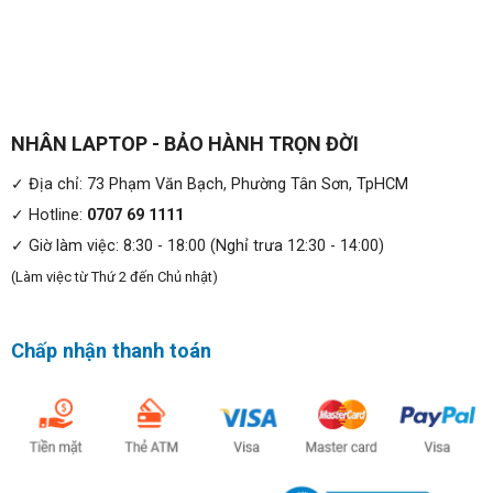
NHÂN LAPTOP - BẢO HÀNH TRỌN ĐỜI
✓ Địa chỉ: 73 Phạm Văn Bạch, Phường Tân Sơn, TpHCM
Touchpad trên Lenovo ThinkPad X1 Carbon Gen 4 được
✓ Hotline:
0707 69 1111
phủ kính mang lại cảm giác trượt và vuốt rất tuyệt vời.
✓ Giờ làm việc: 8:30 - 18:00 (Nghỉ trưa 12:30 - 14:00)
Ngoài độ chính xác hoản hảo, các cử chỉ đa điểm cũng
được thực hiện vô cùng trơn tru. Nút track-point màu đỏ
(Làm việc từ Thứ 2 đến Chủ nhật)
huyền thoại dĩ nhiên không thể thiếu vắng, cảm giác sử
dụng track-point cũng tuyệt vời như những chiếc
Chấp nhận thanh toán
ThinkPad trước.
Màn hình:
Lenovo ThinkPad X1 Carbon Gen 4 có 2 tùy chọn màn
hình Full HD (1920×1080) và WQHD (2560×1440). Cả 2