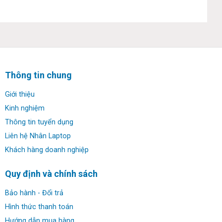
nhỏ. Bề mặt soft-touch mềm mại mang lại cảm giác rất
“đã tay” khi sờ vào.
Thông tin chung
Giới thiệu
Kinh nghiệm
Thông tin tuyển dụng
Liên hệ Nhân Laptop
Khách hàng doanh nghiệp
Quy định và chính sách
Bảo hành - Đổi trả
Lenovo cũng không quên trang bị cho X1 Carbon Gen 4
Hình thức thanh toán
cảm biến vân tay một cham. Cảm biến này được đặt ở vị
Hướng dẫn mua hàng