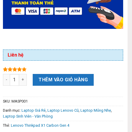
Liên hệ
5.00
1
trên 5
THÊM VÀO GIỎ HÀNG
dựa trên
đánh giá
SKU:
MASP001
Danh mục:
Laptop Giá Rẻ
,
Laptop Lenovo Cũ
,
Laptop Mỏng Nhẹ
,
Laptop Sinh Viên - Văn Phòng
Thẻ:
Lenovo Thinkpad X1 Carbon Gen 4