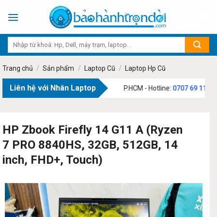
Skip
to
content
Trang chủ
/
Sản phẩm
/
Laptop Cũ
/
Laptop Hp Cũ
Liên hệ với Nhân Laptop
73 Phạm Văn Bạch, Phường Tân Sơn, TP.HCM - Hotline:
0707 69 1111
HP Zbook Firefly 14 G11 A (Ryzen
7 PRO 8840HS, 32GB, 512GB, 14
inch, FHD+, Touch)