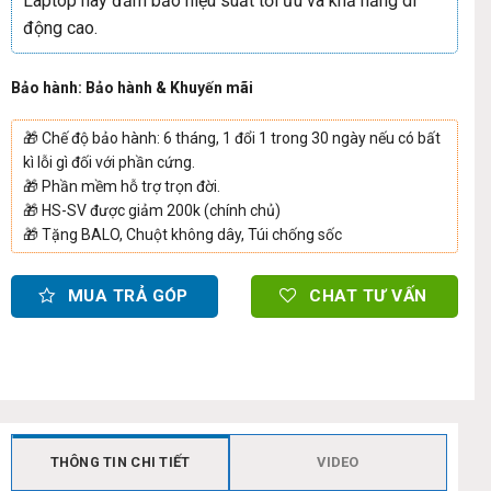
Laptop này đảm bảo hiệu suất tối ưu và khả năng di
động cao.
Bảo hành: Bảo hành & Khuyến mãi
🎁
Chế độ bảo hành: 6 tháng, 1 đổi 1 trong 30 ngày nếu có bất
kì lỗi gì đối với phần cứng.
🎁
Phần mềm hỗ trợ trọn đời.
🎁
HS-SV được giảm 200k (chính chủ)
🎁
Tặng BALO, Chuột không dây, Túi chống sốc
MUA TRẢ GÓP
CHAT TƯ VẤN
THÔNG TIN CHI TIẾT
VIDEO