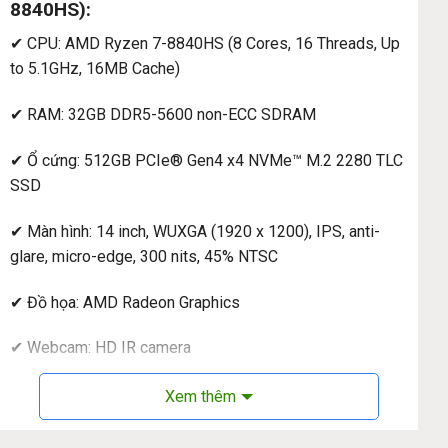
8840HS):
✔ CPU: AMD Ryzen 7-8840HS (8 Cores, 16 Threads, Up
to 5.1GHz, 16MB Cache)
✔ RAM: 32GB DDR5-5600 non-ECC SDRAM
✔ Ổ cứng: 512GB PCIe® Gen4 x4 NVMe™ M.2 2280 TLC
SSD
✔ Màn hình: 14 inch, WUXGA (1920 x 1200), IPS, anti-
glare, micro-edge, 300 nits, 45% NTSC
✔ Đồ họa: AMD Radeon Graphics
✔ Webcam: HD IR camera
✔ Kết nối: 3 x USB 3.2 2 x Thunderbolt 4 1 x SD card slot
Xem thêm
Audio combo 1 x HDMI