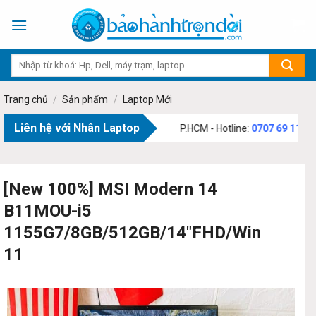
Skip
to
content
Trang chủ
/
Sản phẩm
/
Laptop Mới
Liên hệ với Nhân Laptop
Phạm Văn Bạch, Phường Tân Sơn, TP.HCM - Hotline:
0707 69 1111
[New 100%] MSI Modern 14
B11MOU-i5
1155G7/8GB/512GB/14″FHD/Win
11