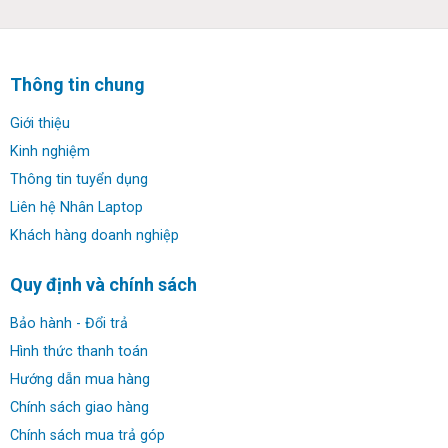
Thông tin chung
Giới thiệu
Kinh nghiệm
Thông tin tuyển dụng
Khẳng định sức mạnh với chip thế hệ mới:
Liên hệ Nhân Laptop
Cội nguồn sức mạnh của MSI Modern 14 B11 nằm ở bộ
Khách hàng doanh nghiệp
vi xử lý Intel Core i5-1155G7 thế hệ mới, đem tới hiệu
năng ấn tượng với 4 lõi 8 luồng, đồng thời ghi nhận mức
Quy định và chính sách
độ xung nhịp tối đa đạt mức 4.5GHz cho phép giải quyết
tốt mọi công cụ văn phòng và đáp ứng những tác vụ nặng
Bảo hành - Đổi trả
cần thiết. Card đồ họa tích hợp Iris Xe mang lại sức mạnh
Hình thức thanh toán
đáng kể để gia tăng hiệu quả làm việc, ghi nhận khả năng
Hướng dẫn mua hàng
phục vụ bạn rất tốt.
Chính sách giao hàng
Chính sách mua trả góp