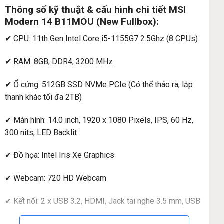
Thông số kỹ thuật & cấu hình chi tiết MSI
Modern 14 B11MOU (New Fullbox):
✔ CPU: 11th Gen Intel Core i5-1155G7 2.5Ghz (8 CPUs)
✔ RAM: 8GB, DDR4, 3200 MHz
✔ Ổ cứng: 512GB SSD NVMe PCIe (Có thể tháo ra, lắp
thanh khác tối đa 2TB)
✔ Màn hình: 14.0 inch, 1920 x 1080 Pixels, IPS, 60 Hz,
300 nits, LED Backlit
✔ Đồ họa: Intel Iris Xe Graphics
✔ Webcam: 720 HD Webcam
✔ Kết nối:
2 x USB 3.2,
HDMI,
Jack tai nghe 3.5 mm,
USB
Type-C