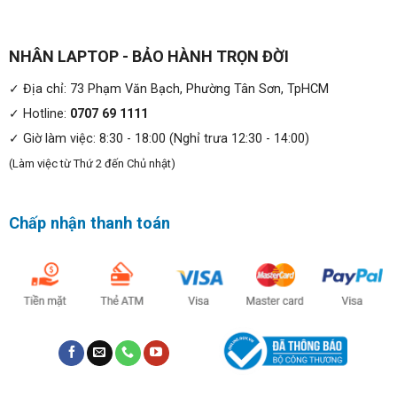
NHÂN LAPTOP - BẢO HÀNH TRỌN ĐỜI
✓ Địa chỉ: 73 Phạm Văn Bạch, Phường Tân Sơn, TpHCM
Mỏng nhẹ, cơ động và phong cách:
✓ Hotline:
0707 69 1111
MSI Modern 14 B11MOU dễ dàng ghi điểm về mặt thẩm
✓ Giờ làm việc: 8:30 - 18:00 (Nghỉ trưa 12:30 - 14:00)
mỹ khi được xây dựng với bộ khung vỏ mỏng vỏn vẹn
(Làm việc từ Thứ 2 đến Chủ nhật)
16.9mm và nặng 1.3kg. Laptop MSI xứng đáng với tên
gọi khi đem lại cảm quan thời trang đầy tính thẩm mỹ.
Mỗi đường nét trên thân máy đều được trau chuốt kỹ
Chấp nhận thanh toán
lưỡng nhằm phô diễn vẻ đẹp sang trọng, thanh lịch, đồng
thời đem đến sự cơ động cao đáp ứng nhu cầu di chuyển
cần có của một chiếc laptop thời đại mới.