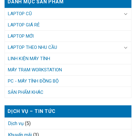
DANH MỤC SẢN PHẨM
LAPTOP CŨ
LAPTOP GIÁ RẺ
LAPTOP MỚI
LAPTOP THEO NHU CẦU
LINH KIỆN MÁY TÍNH
MÁY TRẠM WORKSTATION
PC - MÁY TÍNH ĐỒNG BỘ
SẢN PHẨM KHÁC
DỊCH VỤ – TIN TỨC
Dịch vụ
(5)
Khuyến mãi
(3)