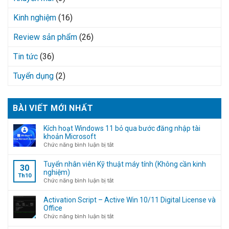
Kinh nghiệm
(16)
Review sản phẩm
(26)
Tin tức
(36)
Tuyển dụng
(2)
BÀI VIẾT MỚI NHẤT
Kích hoạt Windows 11 bỏ qua bước đăng nhập tài
khoản Microsoft
ở
Chức năng bình luận bị tắt
Kích
hoạt
Tuyển nhân viên Kỹ thuật máy tính (Không cần kinh
30
Windows
nghiệm)
Th10
11
ở
Chức năng bình luận bị tắt
bỏ
Tuyển
qua
nhân
Activation Script – Active Win 10/11 Digital License và
bước
viên
Office
đăng
Kỹ
ở
Chức năng bình luận bị tắt
nhập
thuật
Activation