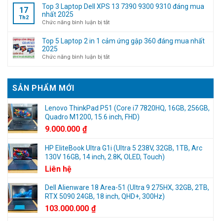
tài
máy
Script
Top 3 Laptop Dell XPS 13 7390 9300 9310 đáng mua
17
khoản
tính
–
nhất 2025
Th2
Microsoft
(Không
Active
ở
Chức năng bình luận bị tắt
cần
Win
Top
kinh
10/11
3
Top 5 Laptop 2 in 1 cảm ứng gập 360 đáng mua nhất
nghiệm)
Digital
Laptop
2025
License
Dell
ở
Chức năng bình luận bị tắt
và
XPS
Top
Office
13
5
7390
Laptop
SẢN PHẨM MỚI
9300
2
9310
in
đáng
1
Lenovo ThinkPad P51 (Core i7 7820HQ, 16GB, 256GB,
mua
cảm
Quadro M1200, 15.6 inch, FHD)
nhất
ứng
9.000.000
₫
2025
gập
360
HP EliteBook Ultra G1i (Ultra 5 238V, 32GB, 1TB, Arc
đáng
130V 16GB, 14 inch, 2.8K, OLED, Touch)
mua
nhất
Liên hệ
2025
Dell Alienware 18 Area-51 (Ultra 9 275HX, 32GB, 2TB,
RTX 5090 24GB, 18 inch, QHD+, 300Hz)
103.000.000
₫