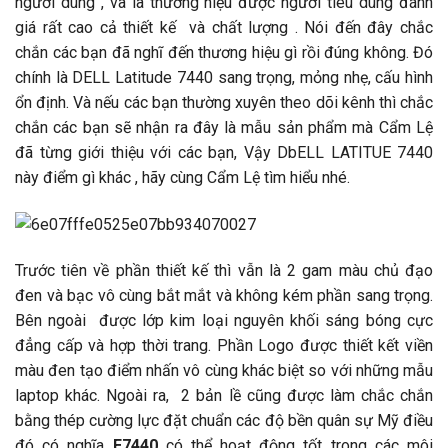
người dùng , và là thương hiệu được người tiêu dùng đánh
giá rất cao cả thiết kế và chất lượng . Nói đến đây chắc
chắn các bạn đã nghĩ đến thương hiệu gì rồi đúng không. Đó
chính là DELL Latitude 7440 sang trọng, mỏng nhẹ, cấu hình
ổn định. Và nếu các bạn thường xuyên theo dõi kênh thì chắc
chắn các bạn sẽ nhận ra đây là mẫu sản phẩm mà Cẩm Lệ
đã từng giới thiệu với các bạn, Vậy DbELL LATITUE 7440
này điểm gì khác , hãy cùng Cẩm Lệ tìm hiểu nhé.
Trước tiên về phần thiết kế thì vẫn là 2 gam màu chủ đạo
đen và bạc vô cùng bắt mắt và không kém phần sang trọng.
Bên ngoài được lớp kim loại nguyên khối sáng bóng cực
đẳng cấp và hợp thời trang. Phần Logo được thiết kết viền
màu đen tạo điểm nhấn vô cùng khác biệt so với những mẫu
laptop khác. Ngoài ra, 2 bản lề cũng được làm chắc chắn
bằng thép cường lực đặt chuẩn các độ bền quân sự Mỹ điều
đó có nghĩa
E7440
có thể hoạt động tốt trong các môi