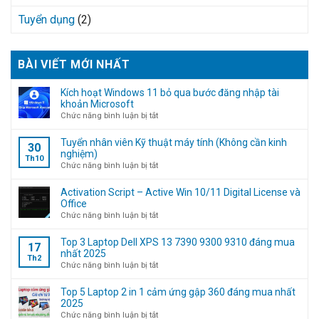
Tuyển dụng
(2)
BÀI VIẾT MỚI NHẤT
Kích hoạt Windows 11 bỏ qua bước đăng nhập tài
khoản Microsoft
ở
Chức năng bình luận bị tắt
Kích
hoạt
Tuyển nhân viên Kỹ thuật máy tính (Không cần kinh
30
Windows
nghiệm)
Th10
11
ở
Chức năng bình luận bị tắt
bỏ
Tuyển
qua
nhân
Activation Script – Active Win 10/11 Digital License và
bước
viên
Office
đăng
Kỹ
ở
Chức năng bình luận bị tắt
nhập
thuật
Activation
tài
máy
Script
Top 3 Laptop Dell XPS 13 7390 9300 9310 đáng mua
17
khoản
tính
–
nhất 2025
Th2
Microsoft
(Không
Active
ở
Chức năng bình luận bị tắt
cần
Win
Top
kinh
10/11
3
Top 5 Laptop 2 in 1 cảm ứng gập 360 đáng mua nhất
nghiệm)
Digital
Laptop
2025
License
Dell
ở
Chức năng bình luận bị tắt