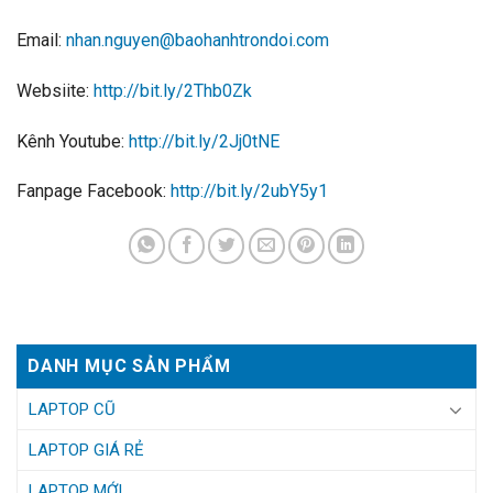
Email:
nhan.nguyen@baohanhtrondoi.com
Websiite:
http://bit.ly/2Thb0Zk
Kênh Youtube:
http://bit.ly/2Jj0tNE
Fanpage Facebook:
http://bit.ly/2ubY5y1
DANH MỤC SẢN PHẨM
LAPTOP CŨ
LAPTOP GIÁ RẺ
LAPTOP MỚI