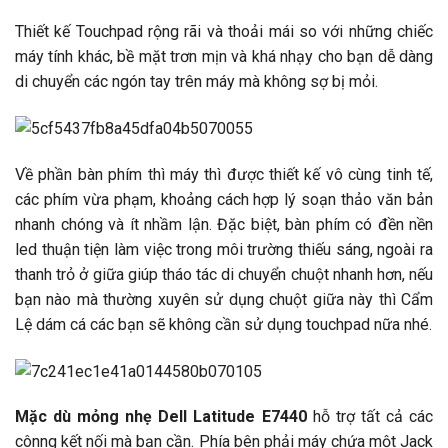
Thiết kế Touchpad rộng rãi và thoải mái so với những chiếc
máy tính khác, bề mặt trơn mịn và khá nhạy cho bạn dễ dàng
di chuyển các ngón tay trên máy mà không sợ bị mỏi.
Về phần bàn phím thì máy thì được thiết kế vô cùng tinh tế,
các phím vừa phạm, khoảng cách hợp lý soạn thảo văn bản
nhanh chóng và ít nhầm lận. Đặc biệt, bàn phím có đền nền
led thuận tiện làm việc trong môi trường thiếu sáng, ngoài ra
thanh trỏ ở giữa giúp tháo tác di chuyển chuột nhanh hơn, nếu
bạn nào mà thường xuyên sử dụng chuột giữa này thì Cẩm
Lệ dám cá các bạn sẽ không cần sử dụng touchpad nữa nhé.
Mặc dù mỏng nhẹ Dell Latitude E7440
hỗ trợ tất cả các
cônng kết nối mà bạn cần. Phía bên phải máy chứa một Jack