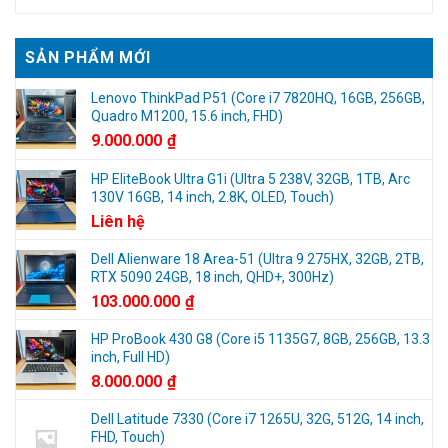
và
XPS
Top
Office
13
5
7390
Laptop
SẢN PHẨM MỚI
9300
2
9310
in
đáng
1
Lenovo ThinkPad P51 (Core i7 7820HQ, 16GB, 256GB,
mua
cảm
Quadro M1200, 15.6 inch, FHD)
nhất
ứng
9.000.000
₫
2025
gập
360
HP EliteBook Ultra G1i (Ultra 5 238V, 32GB, 1TB, Arc
đáng
130V 16GB, 14 inch, 2.8K, OLED, Touch)
mua
nhất
Liên hệ
2025
Dell Alienware 18 Area-51 (Ultra 9 275HX, 32GB, 2TB,
RTX 5090 24GB, 18 inch, QHD+, 300Hz)
103.000.000
₫
HP ProBook 430 G8 (Core i5 1135G7, 8GB, 256GB, 13.3
inch, Full HD)
8.000.000
₫
Dell Latitude 7330 (Core i7 1265U, 32G, 512G, 14 inch,
FHD, Touch)