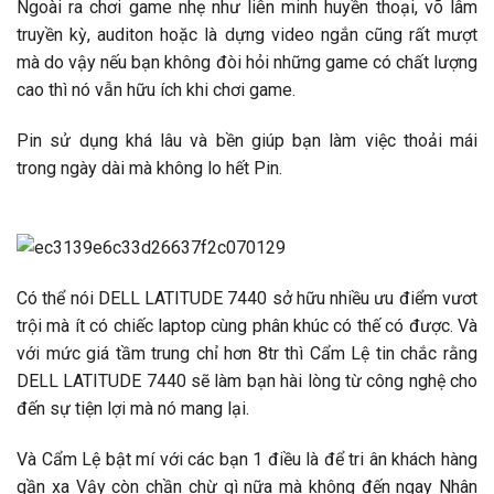
Ngoài ra chơi game nhẹ như liên minh huyền thoại, võ lâm
truyền kỳ, auditon hoặc là dựng video ngắn cũng rất mượt
mà do vậy nếu bạn không đòi hỏi những game có chất lượng
cao thì nó vẫn hữu ích khi chơi game.
Pin sử dụng khá lâu và bền giúp bạn làm việc thoải mái
trong ngày dài mà không lo hết Pin.
Có thể nói DELL LATITUDE 7440 sở hữu nhiều ưu điểm vươt
trội mà ít có chiếc laptop cùng phân khúc có thế có được. Và
với mức giá tầm trung chỉ hơn 8tr thì Cẩm Lệ tin chắc rằng
DELL LATITUDE 7440 sẽ làm bạn hài lòng từ công nghệ cho
đến sự tiện lợi mà nó mang lại.
Và Cẩm Lệ bật mí với các bạn 1 điều là để tri ân khách hàng
gần xa Vậy còn chần chừ gì nữa mà không đến ngay Nhân