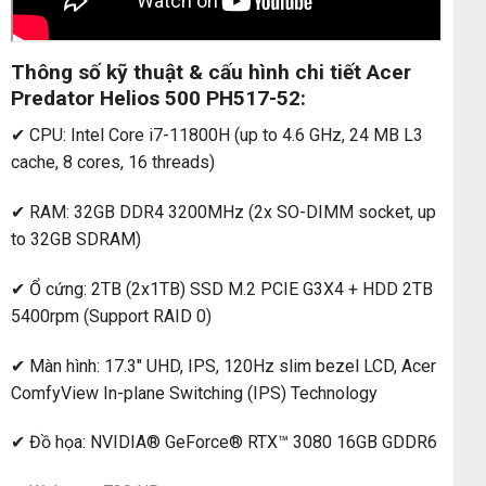
Thông số kỹ thuật & cấu hình chi tiết Acer
Predator Helios 500 PH517-52:
✔ CPU: Intel Core i7-11800H (up to 4.6 GHz, 24 MB L3
cache, 8 cores, 16 threads)
✔ RAM: 32GB DDR4 3200MHz (2x SO-DIMM socket, up
to 32GB SDRAM)
✔ Ổ cứng: 2TB (2x1TB) SSD M.2 PCIE G3X4 + HDD 2TB
5400rpm (Support RAID 0)
✔ Màn hình: 17.3″ UHD, IPS, 120Hz slim bezel LCD, Acer
ComfyView In-plane Switching (IPS) Technology
✔ Đồ họa: NVIDIA® GeForce® RTX™ 3080 16GB GDDR6