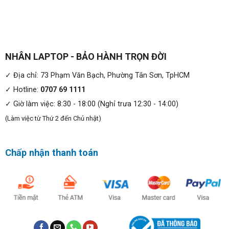
laptop được tạo ra giành riêng cho những game thủ
chuyên nghiệp
NHÂN LAPTOP - BẢO HÀNH TRỌN ĐỜI
✓ Địa chỉ: 73 Phạm Văn Bạch, Phường Tân Sơn, TpHCM
✓ Hotline:
0707 69 1111
✓ Giờ làm việc: 8:30 - 18:00 (Nghỉ trưa 12:30 - 14:00)
(Làm việc từ Thứ 2 đến Chủ nhật)
Chấp nhận thanh toán
HIỆU NĂNG ĐỒ HỌA CỰC KỲ ẤN TƯỢNG:
Đi kèm với cấu hình của
Acer Predator Helios 500
PH517-52
là VGA rời RTX 3000 đủ sức chiếc đấu với
những tựa game yêu cầu cấu hình cao nhất. Sức mạnh đồ