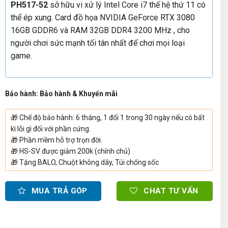
PH517-52
sở hữu vi xử lý Intel Core i7 thế hệ thứ 11 có
thể ép xung. Card đồ họa NVIDIA GeForce RTX 3080
16GB GDDR6 và RAM 32GB DDR4 3200 MHz , cho
người chơi sức mạnh tối tân nhất để chơi mọi loại
game.
Bảo hành: Bảo hành & Khuyến mãi
🎁
Chế độ bảo hành: 6 tháng, 1 đổi 1 trong 30 ngày nếu có bất
kì lỗi gì đối với phần cứng.
🎁
Phần mềm hỗ trợ trọn đời.
🎁
HS-SV được giảm 200k (chính chủ)
🎁
Tặng BALO, Chuột không dây, Túi chống sốc
MUA TRẢ GÓP
CHAT TƯ VẤN