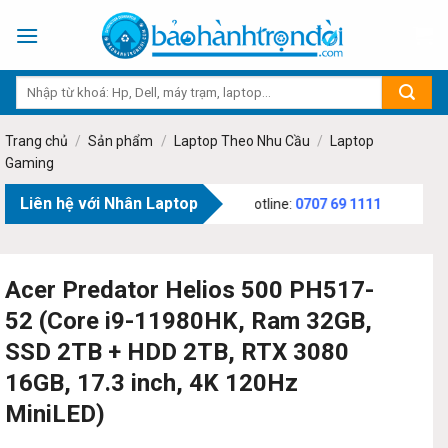
Skip
to
content
Trang chủ
/
Sản phẩm
/
Laptop Theo Nhu Cầu
/
Laptop
Gaming
Liên hệ với Nhân Laptop
ăn Bạch, Phường Tân Sơn, TP.HCM - Hotline:
0707 69 1111
Acer Predator Helios 500 PH517-
52 (Core i9-11980HK, Ram 32GB,
SSD 2TB + HDD 2TB, RTX 3080
16GB, 17.3 inch, 4K 120Hz
MiniLED)